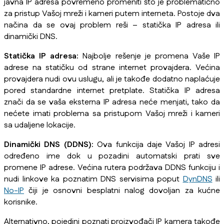
javna IP adresa povremeno promeniti što je problematično
za pristup Vašoj mreži i kameri putem interneta. Postoje dva
načina da se ovaj problem reši – statička IP adresa ili
dinamički DNS.
Statička IP adresa:
Najbolje rešenje je promena Vaše IP
adrese na statičku od strane internet provajdera. Većina
provajdera nudi ovu uslugu, ali je takođe dodatno naplaćuje
pored standardne internet pretplate. Statička IP adresa
znači da se vaša eksterna IP adresa neće menjati, tako da
nećete imati problema sa pristupom Vašoj mreži i kameri
sa udaljene lokacije.
Dinamički DNS (DDNS):
Ova funkcija daje Vašoj IP adresi
određeno ime dok u pozadini automatski prati sve
promene IP adrese. Većina rutera podržava DDNS funkciju i
nudi linkove ka poznatim DNS servisima poput
DynDNS
ili
No-IP
čiji je osnovni besplatni nalog dovoljan za kućne
korisnike.
Alternativno, pojedini poznati proizvođači IP kamera takođe