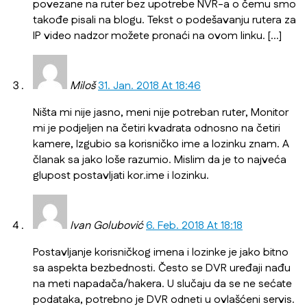
povezane na ruter bez upotrebe NVR-a o čemu smo
takođe pisali na blogu. Tekst o podešavanju rutera za
IP video nadzor možete pronaći na ovom linku. […]
Miloš
31. Jan. 2018 At 18:46
Ništa mi nije jasno, meni nije potreban ruter, Monitor
mi je podjeljen na četiri kvadrata odnosno na četiri
kamere, Izgubio sa korisničko ime a lozinku znam. A
članak sa jako loše razumio. Mislim da je to najveća
glupost postavljati kor.ime i lozinku.
Ivan Golubović
6. Feb. 2018 At 18:18
Postavljanje korisničkog imena i lozinke je jako bitno
sa aspekta bezbednosti. Često se DVR uređaji nađu
na meti napadača/hakera. U slučaju da se ne sećate
podataka, potrebno je DVR odneti u ovlašćeni servis.