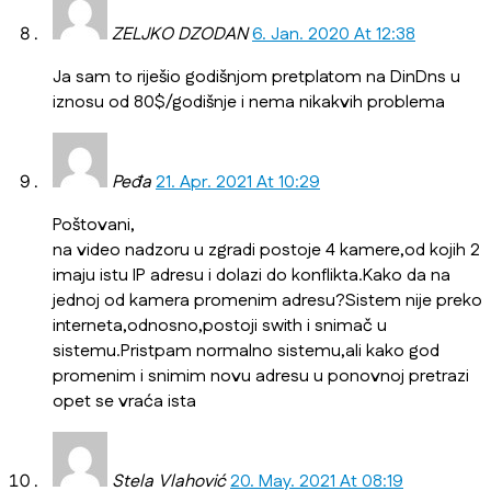
ZELJKO DZODAN
6. Jan. 2020 At 12:38
Ja sam to riješio godišnjom pretplatom na DinDns u
iznosu od 80$/godišnje i nema nikakvih problema
Peđa
21. Apr. 2021 At 10:29
Poštovani,
na video nadzoru u zgradi postoje 4 kamere,od kojih 2
imaju istu IP adresu i dolazi do konflikta.Kako da na
jednoj od kamera promenim adresu?Sistem nije preko
interneta,odnosno,postoji swith i snimač u
sistemu.Pristpam normalno sistemu,ali kako god
promenim i snimim novu adresu u ponovnoj pretrazi
opet se vraća ista
Stela Vlahović
20. May. 2021 At 08:19