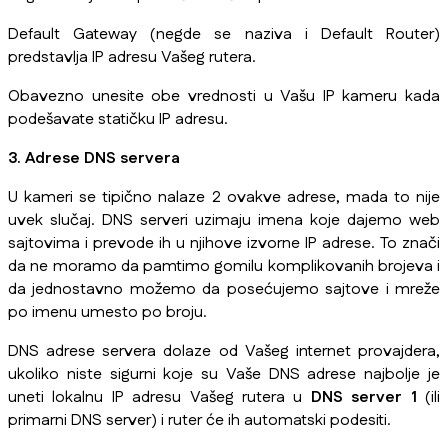
Default Gateway (negde se naziva i Default Router)
predstavlja IP adresu Vašeg rutera.
Obavezno unesite obe vrednosti u Vašu IP kameru kada
podešavate statičku IP adresu.
3. Adrese DNS servera
U kameri se tipično nalaze 2 ovakve adrese, mada to nije
uvek slučaj. DNS serveri uzimaju imena koje dajemo web
sajtovima i prevode ih u njihove izvorne IP adrese. To znači
da ne moramo da pamtimo gomilu komplikovanih brojeva i
da jednostavno možemo da posećujemo sajtove i mreže
po imenu umesto po broju.
DNS adrese servera dolaze od Vašeg internet provajdera,
ukoliko niste sigurni koje su Vaše DNS adrese najbolje je
uneti lokalnu IP adresu Vašeg rutera u
DNS server 1
(ili
primarni DNS server) i ruter će ih automatski podesiti.