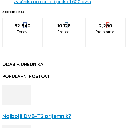
zvučnika po ceni od preko 1.600 evra
Zapratite nas
92,940
10,128
2,290
Fanovi
Pratioci
Pretplatnici
ODABIR UREDNIKA
POPULARNI POSTOVI
Najbolji DVB-T2 prijemnik?