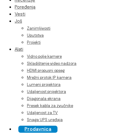
Recenzije
Poređenja
Vesti
Još
Zanimljivosti
Uputstva
Projekti
Alati
Vidno polje kamere
Skladištenje video nadzora
HDMI propusni opseg
Mrežni protok IP kamera
Lumeni projektora
Udaljenost projektora
Dijagonala ekrana
Presek kabla za zvučnike
Udaljenost za TV
Snaga UPS uređaja
Prodavnica