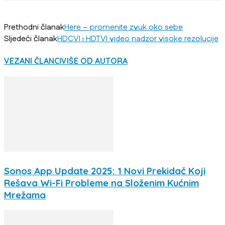
Prethodni članak
Here – promenite zvuk oko sebe
Sljedeći članak
HDCVI i HDTVI video nadzor visoke rezolucije
VEZANI ČLANCI
VIŠE OD AUTORA
Sonos App Update 2025: 1 Novi Prekidač Koji
Rešava Wi-Fi Probleme na Složenim Kućnim
Mrežama