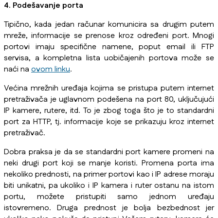
4. Podešavanje porta
Tipično, kada jedan računar komunicira sa drugim putem
mreže, informacije se prenose kroz određeni port. Mnogi
portovi imaju specifične namene, poput email ili FTP
servisa, a kompletna lista uobičajenih portova može se
naći na
ovom linku
.
Većina mrežnih uređaja kojima se pristupa putem internet
pretraživača je uglavnom podešena na port 80, uključujući
IP kamere, rutere, itd. To je zbog toga što je to standardni
port za HTTP, tj. informacije koje se prikazuju kroz internet
pretraživač.
Dobra praksa je da se standardni port kamere promeni na
neki drugi port koji se manje koristi. Promena porta ima
nekoliko prednosti, na primer portovi kao i IP adrese moraju
biti unikatni, pa ukoliko i IP kamera i ruter ostanu na istom
portu, možete pristupiti samo jednom uređaju
istovremeno. Druga prednost je bolja bezbednost jer