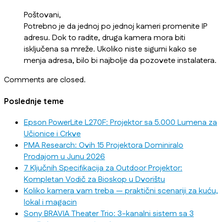
Poštovani,
Potrebno je da jednoj po jednoj kameri promenite IP
adresu. Dok to radite, druga kamera mora biti
isključena sa mreže. Ukoliko niste sigurni kako se
menja adresa, bilo bi najbolje da pozovete instalatera.
Comments are closed.
Poslednje teme
Epson PowerLite L270F: Projektor sa 5.000 Lumena za
Učionice i Crkve
PMA Research: Ovih 15 Projektora Dominiralo
Prodajom u Junu 2026
7 Ključnih Specifikacija za Outdoor Projektor:
Kompletan Vodič za Bioskop u Dvorištu
Koliko kamera vam treba — praktični scenariji za kuću,
lokal i magacin
Sony BRAVIA Theater Trio: 3-kanalni sistem sa 3