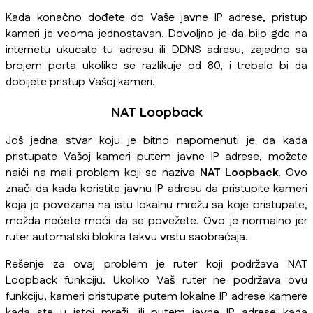
Kada konačno dođete do Vaše javne IP adrese, pristup
kameri je veoma jednostavan. Dovoljno je da bilo gde na
internetu ukucate tu adresu ili DDNS adresu, zajedno sa
brojem porta ukoliko se razlikuje od 80, i trebalo bi da
dobijete pristup Vašoj kameri.
NAT Loopback
Još jedna stvar koju je bitno napomenuti je da kada
pristupate Vašoj kameri putem javne IP adrese, možete
naići na mali problem koji se naziva
NAT Loopback
. Ovo
znači da kada koristite javnu IP adresu da pristupite kameri
koja je povezana na istu lokalnu mrežu sa koje pristupate,
možda nećete moći da se povežete. Ovo je normalno jer
ruter automatski blokira takvu vrstu saobraćaja.
Rešenje za ovaj problem je ruter koji podržava NAT
Loopback funkciju. Ukoliko Vaš ruter ne podržava ovu
funkciju, kameri pristupate putem lokalne IP adrese kamere
kada ste u istoj mreži, ili putem javne IP adrese kada