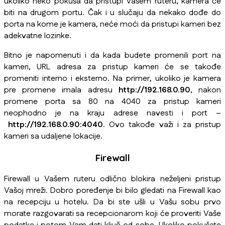
ukoliko neko pokuša da pristupi Vašem ruteru, kamera će
biti na drugom portu. Čak i u slučaju da nekako dođe do
porta na kome je kamera, neće moći da pristupi kameri bez
adekvatne lozinke.
Bitno je napomenuti i da kada budete promenili port na
kameri, URL adresa za pristup kameri će se takođe
promeniti interno i eksterno. Na primer, ukoliko je kamera
pre promene imala adresu
http://192.168.0.90
, nakon
promene porta sa 80 na 4040 za pristup kameri
neophodno je na kraju adrese navesti i port –
http://192.168.0.90:4040
. Ovo takođe važi i za pristup
kameri sa udaljene lokacije.
Firewall
Firewall u Vašem ruteru odlično blokira neželjeni pristup
Vašoj mreži. Dobro poređenje bi bilo gledati na Firewall kao
na recepciju u hotelu. Da bi ste ušli u Vašu sobu prvo
morate razgovarati sa recepcionarom koji će proveriti Vaše