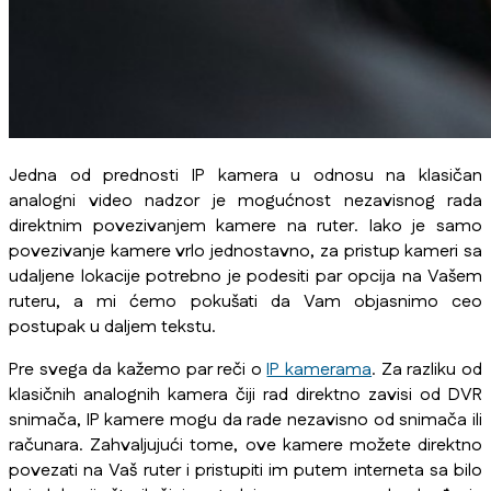
Jedna od prednosti IP kamera u odnosu na klasičan
analogni video nadzor je mogućnost nezavisnog rada
direktnim povezivanjem kamere na ruter. Iako je samo
povezivanje kamere vrlo jednostavno, za pristup kameri sa
udaljene lokacije potrebno je podesiti par opcija na Vašem
ruteru, a mi ćemo pokušati da Vam objasnimo ceo
postupak u daljem tekstu.
Pre svega da kažemo par reči o
IP kamerama
. Za razliku od
klasičnih analognih kamera čiji rad direktno zavisi od DVR
snimača, IP kamere mogu da rade nezavisno od snimača ili
računara. Zahvaljujući tome, ove kamere možete direktno
povezati na Vaš ruter i pristupiti im putem interneta sa bilo