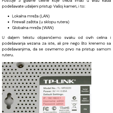
Postoje 3 glavne celine koje treba imati u vidu kada
podešavate udaljeni pristup Vašoj kameri, i to:
Lokalna mreža (LAN)
Firewall zaštita (u sklopu rutera)
Globalna mreža (WAN)
U daljem tekstu objasnićemo svaku od ovih celina i
podešavanja vezana za iste, ali pre nego što krenemo sa
podešavanjima, da se osvrnemo prvo na pristup samom
ruteru.