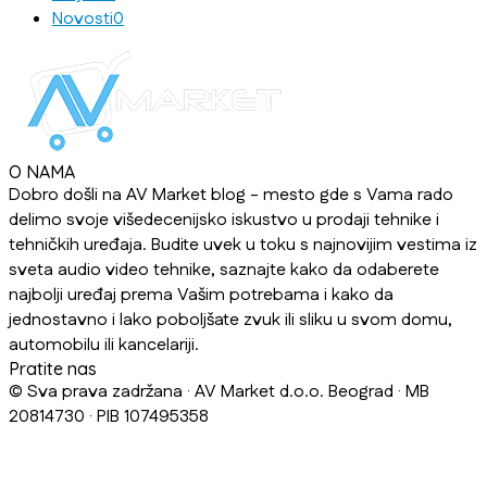
Novosti
0
O NAMA
Dobro došli na AV Market blog - mesto gde s Vama rado
delimo svoje višedecenijsko iskustvo u prodaji tehnike i
tehničkih uređaja. Budite uvek u toku s najnovijim vestima iz
sveta audio video tehnike, saznajte kako da odaberete
najbolji uređaj prema Vašim potrebama i kako da
jednostavno i lako poboljšate zvuk ili sliku u svom domu,
automobilu ili kancelariji.
Pratite nas
© Sva prava zadržana · AV Market d.o.o. Beograd · MB
20814730 · PIB 107495358