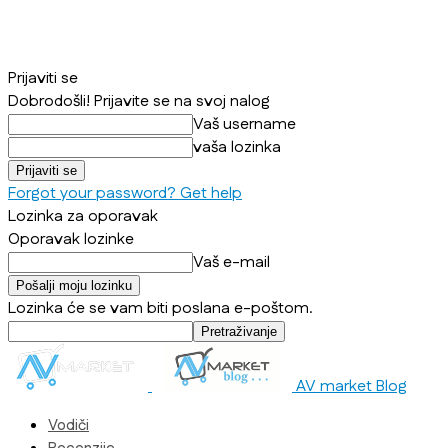
Prijaviti se
Dobrodošli! Prijavite se na svoj nalog
Vaš username
vaša lozinka
Forgot your password? Get help
Lozinka za oporavak
Oporavak lozinke
Vaš e-mail
Lozinka će se vam biti poslana e-poštom.
AV market Blog
Vodiči