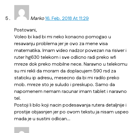
Marko
16. Feb. 2018 At 11:29
Postovani,
Voleo bi kad bi mi neko konacno pomogao u
resavanju problema jer je ovo za mene visa
matematika. Imam video nadzor povezan na risiver i
ruter hg630 telekom i sve odlicno radi preko wfi
mreze dok preko mobilne nece. Naravno u telekomu
su mi rekli da moram da doplacujem 590 rsd za
staticku ip adresu, mesecno da bi mi radilo preko
mob. mreze sto je suludo i preskupo. Samo da
napomenem nemam racunar imam tablet i naravno
tel.
Postoji li bilo koji nacin podesavanja rutera detaljnije i
prostije objasnjen jer po ovom tekstu ja nisam uspeo
mada je u sustini odlican…