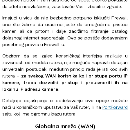
podatke i potom Vam dati ključ od sobe. Ukoliko pokušate
da uđete neovlašćeno, zaustaviće Vas i izbaciti iz zgrade.
Imajući u vidu da nije bezbedno potpuno isključiti Firewall,
ono što želimo da uradimo jeste da omogućimo pristup
kameri ali da pritom i dalje zadržimo filtriranje ostalog
dolaznog internet saobraćaja. Ovo se postiže dodavanjem
posebnog pravila u Firewall-u.
Obzirom da se izgled korisničkog interfejsa razlikuje u
zavisnosti od modela rutera, nije moguće napraviti detaljan
univerzalni postupak, međutim princip rada je isti kod svih
rutera –
za svakog WAN korisnika koji pristupa portu IP
kamere, treba dozvoliti pristup i preusmeriti ih na
lokalnu IP adresu kamere
.
Detaljnije objašnjenje o podešavanju ove opcije možete
naći u korisničkom uputstvu za Vaš ruter, ili na
PortForward
sajtu koji ima ogromnu bazu rutera.
Globalna mreža (WAN)