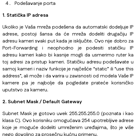
Podešavanje porta
1. Statička IP adresa
Ukoliko je Vaša mreža podešena da automatski dodeljuje IP
adrese, postoji šansa da će mreža dodeliti drugačiju IP
adresu kameri svaki put kada je isključite. Ovo nije dobro za
Port-Forwarding i neophodno je podesiti statičku IP
adresu kameri kako bi kasnije mogli da usmerimo ruter ka
toj adresi za pristup kameri. Statičku adresu podešavate u
samoj kameri i naziv funkcije je najčešće “static” ili “use this
address”, ali može i da varira u zavisnosti od modela Vaše IP
kamere pa je najbolje da pogledate prateće korisničko
uputstvo za kameru.
2. Subnet Mask / Default Gateway
Subnet Mask je gotovo uvek 255.255.255.0 (poznata i kao
klasa C). Ovo korisniku omogućava 254 upotrebljive adrese
koje je moguće dodeliti umreženim uređajima, što je više
nego dovoljno za prosečnu kućnu primenu.