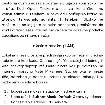
često na ovim uređajima postavlja drugačije korisničko ime
i šifru. Kod Open Telekom-a se za korisničko ime
koristi
admin
ili
telekom
, a neke od uobičajenih lozinki su
ztonpk
,
tzlkisonpk
,
admints
, ili
telekom
. Ukoliko ne
možete da se logujete sa ovim podacima, predlažemo da
kontaktirate Vašeg internet provajdera za ispravne podatke
specifične za njihovu mrežu.
Lokalna mreža (LAN)
Lokalna mreža u osnovi predstavlja skup umreženih uređaja
koje imate kod kuće. Ona se najčešće sastoji od jednog ili
više desktop/laptop računara, rutera koji je povezan na
internet i naravno Vaše IP kamere. Što se lokalne mreže
tiče, potrebno je podesiti kameru za eksterni pristup, i tu
razlikujemo sledeće korake:
Dodeljivanje lokalne statičke IP adrese kameri
Unos tačnih
Subnet Mask
i
Default Gateway
adresa
Podešavanje adrese DNS servera