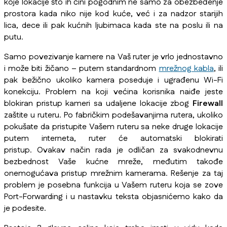
koje lokacije što ih čini pogodnim ne samo za obezbeđenje
prostora kada niko nije kod kuće, već i za nadzor starijih
lica, dece ili pak kućnih ljubimaca kada ste na poslu ili na
putu.
Samo povezivanje kamere na Vaš ruter je vrlo jednostavno
i može biti žičano – putem standardnom
mrežnog kabla
, ili
pak bežično ukoliko kamera poseduje i ugrađenu Wi-Fi
konekciju. Problem na koji većina korisnika naiđe jeste
blokiran pristup kameri sa udaljene lokacije zbog
Firewall
zaštite u ruteru. Po fabričkim podešavanjima rutera, ukoliko
pokušate da pristupite Vašem ruteru sa neke druge lokacije
putem interneta, ruter će automatski blokirati
pristup. Ovakav način rada je odličan za svakodnevnu
bezbednost Vaše kućne mreže, međutim takođe
onemogućava pristup mrežnim kamerama. Rešenje za taj
problem je posebna funkcija u Vašem ruteru koja se zove
Port-Forwarding i u nastavku teksta objasnićemo kako da
je podesite.