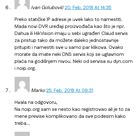
Ivan Golubović
20. Feb. 2018 At 14:35
Preko statičke IP adrese je uvek lako to namestiti.
Mada novi DVR uređaji proizvođača kao što je npr.
Dahua ili HikVision imaju u sebi ugrađen Claud servis
za pristup tako da možete daleko jednostavnije
pritupiti i namestiti sve u samo par klikova. Ovako
morate da imate neki DNS servis koji se uglavnom
plaća na godišnjem nivou. Neki od servisa su dyn.com
i noip.org.
Marko
25. Feb. 2018 At 09:31
Hvala na odgovoru,
Na noip.org sam se nesto kao registrovao ali je to za
mene previse komplikovano da sve podesim kako
treba…