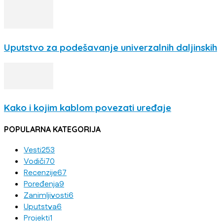
Uputstvo za podešavanje univerzalnih daljinskih
Kako i kojim kablom povezati uređaje
POPULARNA KATEGORIJA
Vesti
253
Vodiči
70
Recenzije
67
Poređenja
9
Zanimljivosti
6
Uputstva
6
Projekti
1