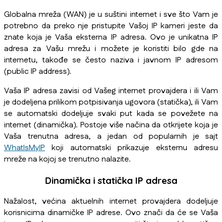
Globalna mreža (WAN) je u suštini internet i sve što Vam je
potrebno da preko nje pristupite Vašoj IP kameri jeste da
znate koja je Vaša eksterna IP adresa. Ovo je unikatna IP
adresa za Vašu mrežu i možete je koristiti bilo gde na
internetu, takođe se često naziva i javnom IP adresom
(public IP address).
Vaša IP adresa zavisi od Vašeg internet provajdera i ili Vam
je dodeljena prilikom potpisivanja ugovora (statička), ili Vam
se automatski dodeljuje svaki put kada se povežete na
internet (dinamička). Postoje više načina da otkrijete koja je
Vaša trenutna adresa, a jedan od popularnih je sajt
WhatIsMyIP
koji automatski prikazuje eksternu adresu
mreže na kojoj se trenutno nalazite.
Dinamička i statička IP adresa
Nažalost, većina aktuelnih internet provajdera dodeljuje
korisnicima dinamičke IP adrese. Ovo znači da će se Vaša