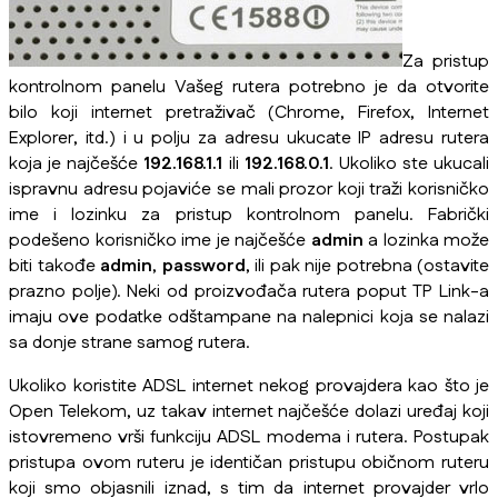
Za pristup
kontrolnom panelu Vašeg rutera potrebno je da otvorite
bilo koji internet pretraživač (Chrome, Firefox, Internet
Explorer, itd.) i u polju za adresu ukucate IP adresu rutera
koja je najčešće
192.168.1.1
ili
192.168.0.1
. Ukoliko ste ukucali
ispravnu adresu pojaviće se mali prozor koji traži korisničko
ime i lozinku za pristup kontrolnom panelu. Fabrički
podešeno korisničko ime je najčešće
admin
a lozinka može
biti takođe
admin
,
password
, ili pak nije potrebna (ostavite
prazno polje). Neki od proizvođača rutera poput TP Link-a
imaju ove podatke odštampane na nalepnici koja se nalazi
sa donje strane samog rutera.
Ukoliko koristite ADSL internet nekog provajdera kao što je
Open Telekom, uz takav internet najčešće dolazi uređaj koji
istovremeno vrši funkciju ADSL modema i rutera. Postupak
pristupa ovom ruteru je identičan pristupu običnom ruteru
koji smo objasnili iznad, s tim da internet provajder vrlo