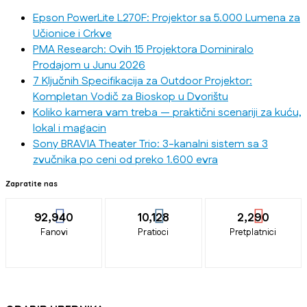
Epson PowerLite L270F: Projektor sa 5.000 Lumena za
Učionice i Crkve
PMA Research: Ovih 15 Projektora Dominiralo
Prodajom u Junu 2026
7 Ključnih Specifikacija za Outdoor Projektor:
Kompletan Vodič za Bioskop u Dvorištu
Koliko kamera vam treba — praktični scenariji za kuću,
lokal i magacin
Sony BRAVIA Theater Trio: 3-kanalni sistem sa 3
zvučnika po ceni od preko 1.600 evra
Zapratite nas
92,940
10,128
2,290
Fanovi
Pratioci
Pretplatnici