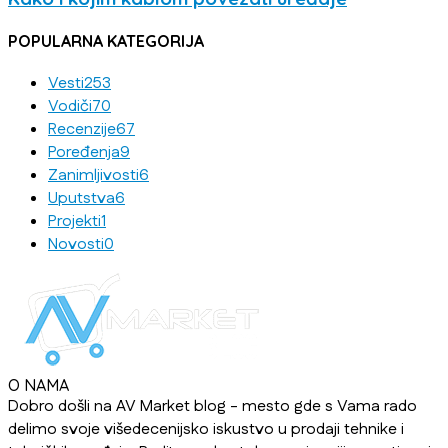
POPULARNA KATEGORIJA
Vesti
253
Vodiči
70
Recenzije
67
Poređenja
9
Zanimljivosti
6
Uputstva
6
Projekti
1
Novosti
0
O NAMA
Dobro došli na AV Market blog - mesto gde s Vama rado
delimo svoje višedecenijsko iskustvo u prodaji tehnike i