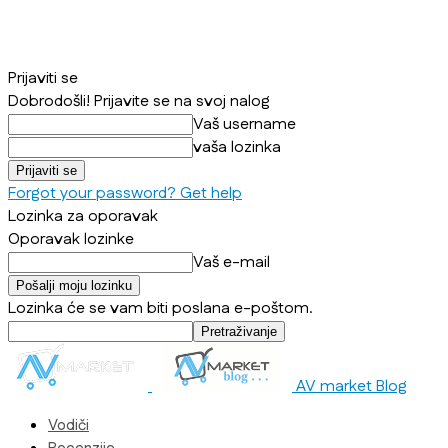
Prijaviti se
Dobrodošli! Prijavite se na svoj nalog
Vaš username
vaša lozinka
Forgot your password? Get help
Lozinka za oporavak
Oporavak lozinke
Vaš e-mail
Lozinka će se vam biti poslana e-poštom.
AV market Blog
Vodiči