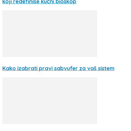
koji redefiniše kućni bioskop
Kako izabrati pravi sabvufer za vaš sistem