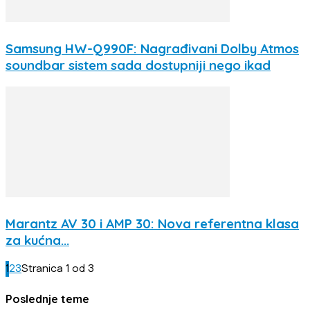
Samsung HW-Q990F: Nagrađivani Dolby Atmos
soundbar sistem sada dostupniji nego ikad
Marantz AV 30 i AMP 30: Nova referentna klasa
za kućna...
1
2
3
Stranica 1 od 3
Poslednje teme