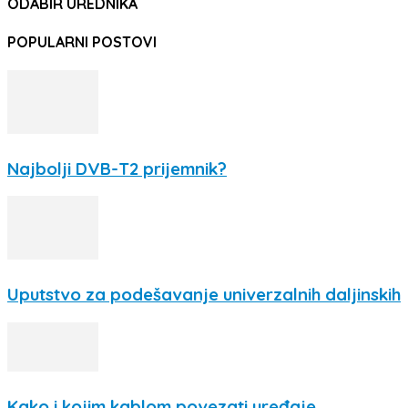
ODABIR UREDNIKA
POPULARNI POSTOVI
Najbolji DVB-T2 prijemnik?
Uputstvo za podešavanje univerzalnih daljinskih
Kako i kojim kablom povezati uređaje