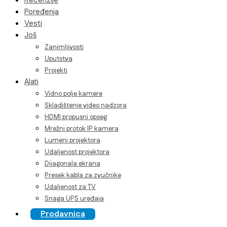
Recenzije
Poređenja
Vesti
Još
Zanimljivosti
Uputstva
Projekti
Alati
Vidno polje kamere
Skladištenje video nadzora
HDMI propusni opseg
Mrežni protok IP kamera
Lumeni projektora
Udaljenost projektora
Dijagonala ekrana
Presek kabla za zvučnike
Udaljenost za TV
Snaga UPS uređaja
Prodavnica