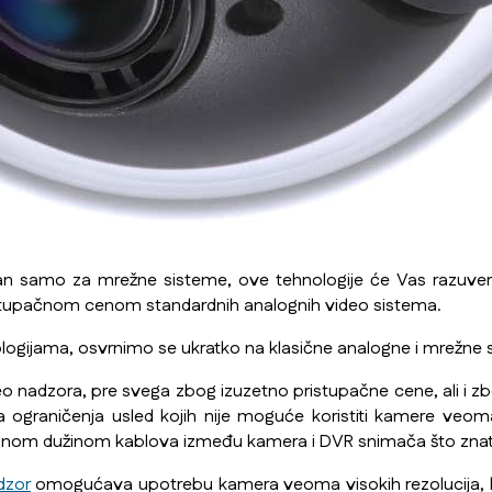
visan samo za mrežne sisteme, ove tehnologije će Vas razuver
istupačnom cenom standardnih analognih video sistema.
logijama, osvrnimo se ukratko na klasične analogne i mrežne s
ideo nadzora, pre svega zbog izuzetno pristupačne cene, ali i 
 ograničenja usled kojih nije moguće koristiti kamere veoma
lnom dužinom kablova između kamera i DVR snimača što znatn
adzor
omogućava upotrebu kamera veoma visokih rezolucija, kao i