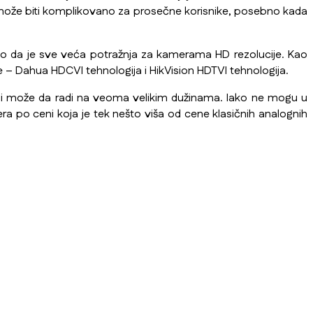
ože biti komplikovano za prosečne korisnike, posebno kada
to da je sve veća potražnja za kamerama HD rezolucije. Kao
 – Dahua HDCVI tehnologija i HikVision HDTVI tehnologija.
bal i može da radi na veoma velikim dužinama. Iako ne mogu u
 po ceni koja je tek nešto viša od cene klasičnih analognih