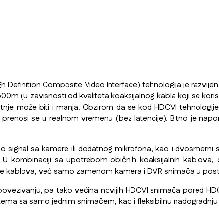
gh Definition Composite Video Interface) tehnologija je razvij
m (u zavisnosti od kvaliteta koaksijalnog kabla koji se koristi
metnje može biti i manja. Obzirom da se kod HDCVI tehnologi
i prenosi se u realnom vremenu (bez latencije). Bitno je nap
o signal sa kamere ili dodatnog mikrofona, kao i dvosmerni si
U kombinaciji sa upotrebom običnih koaksijalnih kablova, 
ture kablova, već samo zamenom kamera i DVR snimača u po
t u povezivanju, pa tako većina novijih HDCVI snimača pored H
ema sa samo jednim snimačem, kao i fleksibilnu nadogradnju s