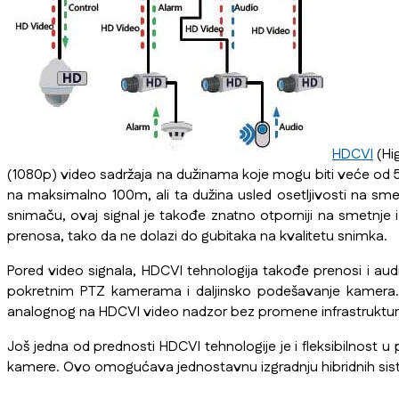
HDCVI
(Hi
(1080p) video sadržaja na dužinama koje mogu biti veće od 500
na maksimalno 100m, ali ta dužina usled osetljivosti na s
snimaču, ovaj signal je takođe znatno otporniji na smetnje 
prenosa, tako da ne dolazi do gubitaka na kvalitetu snimka.
Pored video signala, HDCVI tehnologija takođe prenosi i audi
pokretnim PTZ kamerama i daljinsko podešavanje kamera. 
analognog na HDCVI video nadzor bez promene infrastruk
Još jedna od prednosti HDCVI tehnologije je i fleksibilnos
kamere. Ovo omogućava jednostavnu izgradnju hibridnih sist