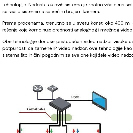
tehnologije. Nedostatak ovih sistema je znatno viša cena si
se radi o sistemima sa većim brojem kamera.
Prema procenama, trenutno se u svetu koristi oko 400 mili
rešenje koje kombinuje prednosti analognog i mrežnog video n
Obe tehnologije donose pristupačan video nadzor visoke defi
potpunosti da zamene IP video nadzor, ove tehnologije kao 
sistema što ih čini pogodnim za sve one koji žele video nadzo