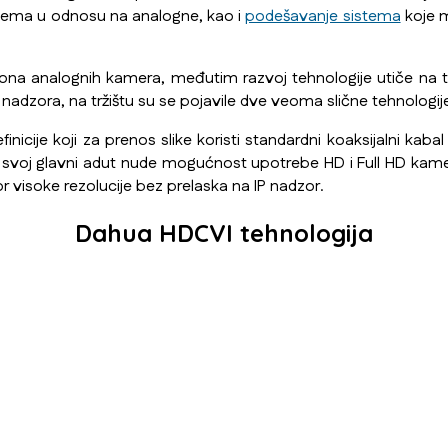
stema u odnosu na analogne, kao i
podešavanje sistema
koje m
ona analognih kamera, međutim razvoj tehnologije utiče na 
adzora, na tržištu su se pojavile dve veoma slične tehnologije
nicije koji za prenos slike koristi standardni koaksijalni ka
svoj glavni adut nude mogućnost upotrebe HD i Full HD kamera
r visoke rezolucije bez prelaska na IP nadzor.
Dahua HDCVI tehnologija