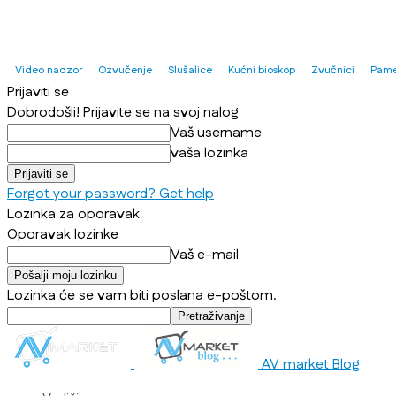
Video nadzor
Ozvučenje
Slušalice
Kućni bioskop
Zvučnici
Pame
Prijaviti se
Dobrodošli! Prijavite se na svoj nalog
Vaš username
vaša lozinka
Forgot your password? Get help
Lozinka za oporavak
Oporavak lozinke
Vaš e-mail
Lozinka će se vam biti poslana e-poštom.
AV market Blog