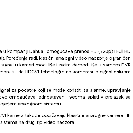
ena u kompaniji Dahua i omogućava prenos HD (720p) i Full HD
). Poređenja radi, klasični analogni video nadzor je ograničen
je signal u kameri moduliše i zatim demoduliše u samom DVR
omenuti i da HDCVI tehnologija ne kompresuje signal prilikom
gnal za podatke koji se može koristiti za alarme, upravljanje
ovo omogućava jednostavan i veoma isplatljiv prelazak sa
stojećem analognom sistemu.
DCVI kamera takođe podržavaju klasične analogne kamere i IP
istema na drugi tip video nadzora.