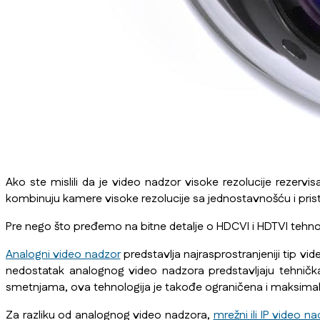
Ako ste mislili da je video nadzor visoke rezolucije rezer
kombinuju kamere visoke rezolucije sa jednostavnošću i pr
Pre nego što pređemo na bitne detalje o HDCVI i HDTVI tehno
Analogni video nadzor
predstavlja najrasprostranjeniji tip v
nedostatak analognog video nadzora predstavljaju tehnička
smetnjama, ova tehnologija je takođe ograničena i maksima
Za razliku od analognog video nadzora,
mrežni ili IP video n