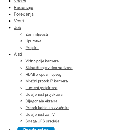
Vodiči
Recenzije
Poređenja
Vesti
Još
Zanimljivosti
Uputstva
Projekti
Alati
Vidno polje kamere
Skladištenje video nadzora
HDMI propusni opseg
Mrežni protok IP kamera
Lumeni projektora
Udaljenost projektora
Dijagonala ekrana
Presek kabla za zvučnike
Udaljenost za TV
Snaga UPS uređaja