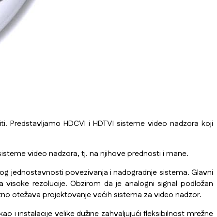
iti. Predstavljamo HDCVI i HDTVI sisteme video nadzora koji
isteme video nadzora, tj. na njihove prednosti i mane.
zbog jednostavnosti povezivanja i nadogradnje sistema. Glavni
 visoke rezolucije. Obzirom da je analogni signal podložan
o otežava projektovanje većih sistema za video nadzor.
 instalacije velike dužine zahvaljujući fleksibilnost mrežne