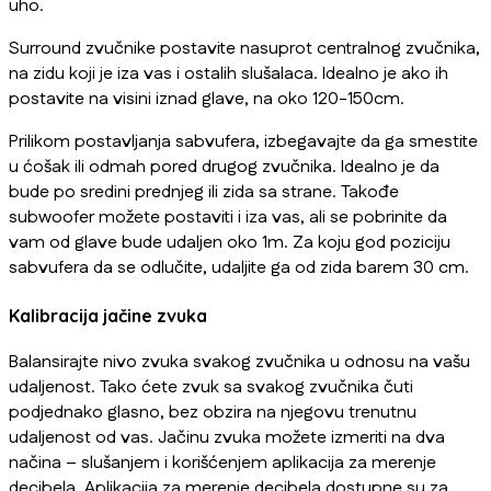
uho.
Surround zvučnike postavite nasuprot centralnog zvučnika,
na zidu koji je iza vas i ostalih slušalaca. Idealno je ako ih
postavite na visini iznad glave, na oko 120-150cm.
Prilikom postavljanja sabvufera, izbegavajte da ga smestite
u ćošak ili odmah pored drugog zvučnika. Idealno je da
bude po sredini prednjeg ili zida sa strane. Takođe
subwoofer možete postaviti i iza vas, ali se pobrinite da
vam od glave bude udaljen oko 1m. Za koju god poziciju
sabvufera da se odlučite, udaljite ga od zida barem 30 cm.
Kalibracija jačine zvuka
Balansirajte nivo zvuka svakog zvučnika u odnosu na vašu
udaljenost. Tako ćete zvuk sa svakog zvučnika čuti
podjednako glasno, bez obzira na njegovu trenutnu
udaljenost od vas. Jačinu zvuka možete izmeriti na dva
načina – slušanjem i korišćenjem aplikacija za merenje
decibela. Aplikacija za merenje decibela dostupne su za