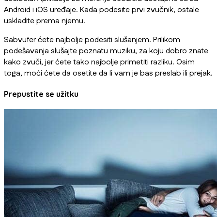
Android i iOS uređaje. Kada podesite prvi zvučnik, ostale
uskladite prema njemu.
Sabvufer ćete najbolje podesiti slušanjem. Prilikom
podešavanja slušajte poznatu muziku, za koju dobro znate
kako zvuči, jer ćete tako najbolje primetiti razliku. Osim
toga, moći ćete da osetite da li vam je bas preslab ili prejak.
Prepustite se užitku