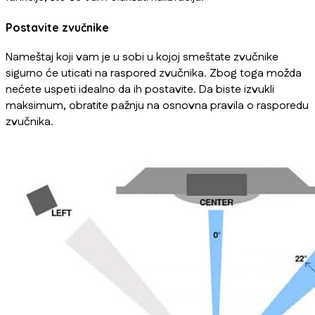
Postavite zvučnike
Nameštaj koji vam je u sobi u kojoj smeštate zvučnike
sigurno će uticati na raspored zvučnika. Zbog toga možda
nećete uspeti idealno da ih postavite. Da biste izvukli
maksimum, obratite pažnju na osnovna pravila o rasporedu
zvučnika.