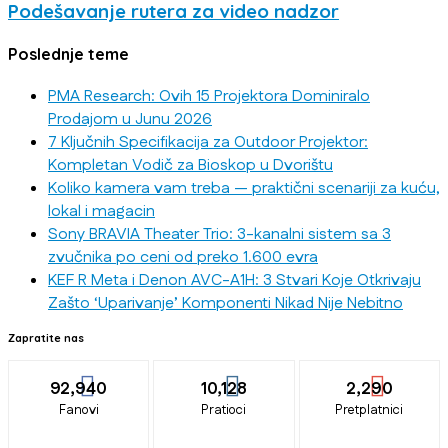
Podešavanje rutera za video nadzor
Poslednje teme
PMA Research: Ovih 15 Projektora Dominiralo
Prodajom u Junu 2026
7 Ključnih Specifikacija za Outdoor Projektor:
Kompletan Vodič za Bioskop u Dvorištu
Koliko kamera vam treba — praktični scenariji za kuću,
lokal i magacin
Sony BRAVIA Theater Trio: 3-kanalni sistem sa 3
zvučnika po ceni od preko 1.600 evra
KEF R Meta i Denon AVC-A1H: 3 Stvari Koje Otkrivaju
Zašto ‘Uparivanje’ Komponenti Nikad Nije Nebitno
Zapratite nas
92,940
10,128
2,290
Fanovi
Pratioci
Pretplatnici