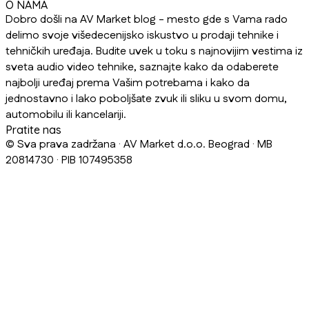
O NAMA
Dobro došli na AV Market blog - mesto gde s Vama rado
delimo svoje višedecenijsko iskustvo u prodaji tehnike i
tehničkih uređaja. Budite uvek u toku s najnovijim vestima iz
sveta audio video tehnike, saznajte kako da odaberete
najbolji uređaj prema Vašim potrebama i kako da
jednostavno i lako poboljšate zvuk ili sliku u svom domu,
automobilu ili kancelariji.
Pratite nas
© Sva prava zadržana · AV Market d.o.o. Beograd · MB
20814730 · PIB 107495358