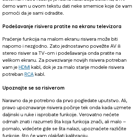
ćemo vam u ovom tekstu dati neke smernice koje će vam
pomoći da je sami odradite.
Podešavanje risivera pratite na ekranu televizora
Praćenje funkcija na malom ekranu risivera može biti
naporno i nezgodno. Zato jednostavno povežite AV ili
stereo risiver sa TV-om i podešavanja onda pratite na
velikom ekranu. Za povezivanje novijih risivera potreban
vam je
HDMI
kabl, dok je za malo starije modele risivera
potreban
RCA
kabl.
Upoznajte se sa risiverom
Naravno da je potrebno da prvo pogledate uputstvo. Ali,
pravo upoznavanje risivera počinje tek onda kada uzmete
daljinski u ruke i isprobate funkcije. Verovatno nećete
odmah znati i razumeti šta koja funkcija znači, ali malo –
pomalo, videćete gde se šta nalazi, upoznaćete različite
funkcije, što će vam olakšati kalibraciju.