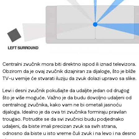
Centralni zvučnik mora biti direktno ispod ili iznad televizora.
Obzirom da je ovaj zvučnik dizajniran za dijaloge, što je bliže
TV-u vernije će stvarati iluziju da zvuk dolazi upravo sa slike.
Levi i desni zvučnik pokušajte da udaljite jedan od drugog
što je više moguće. Važno je da budu dovoljno udaljeni od
centralnog zvučnika, kako vam ne bi ometali jasnoću
dijaloga. Idealno je da ova tri zvučnika formiraju pravilan
trougao. Potrudite se da svi zvučnici budu podjednako
udaljeni, da biste imali precizan zvuk sa svih strana,
odnosno da biste u isto vreme čuli zvuk i na levo i na desno