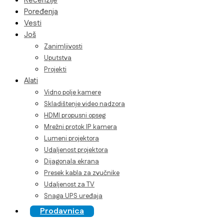
Recenzije
Poređenja
Vesti
Još
Zanimljivosti
Uputstva
Projekti
Alati
Vidno polje kamere
Skladištenje video nadzora
HDMI propusni opseg
Mrežni protok IP kamera
Lumeni projektora
Udaljenost projektora
Dijagonala ekrana
Presek kabla za zvučnike
Udaljenost za TV
Snaga UPS uređaja
Prodavnica