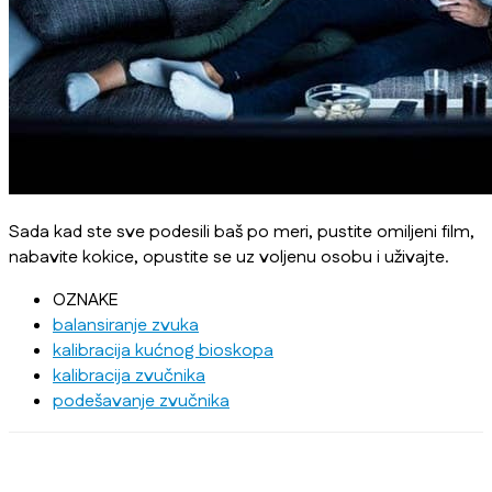
Sada kad ste sve podesili baš po meri, pustite omiljeni film,
nabavite kokice, opustite se uz voljenu osobu i uživajte.
OZNAKE
balansiranje zvuka
kalibracija kućnog bioskopa
kalibracija zvučnika
podešavanje zvučnika