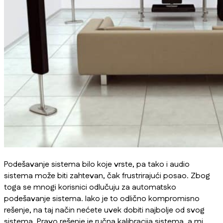
Podešavanje sistema bilo koje vrste, pa tako i audio
sistema može biti zahtevan, čak frustrirajući posao. Zbog
toga se mnogi korisnici odlučuju za automatsko
podešavanje sistema. Iako je to odlično kompromisno
rešenje, na taj način nećete uvek dobiti najbolje od svog
sistema. Pravo rešenje je ručna kalibracija sistema, a mi