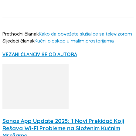
Prethodni članak
Kako da povežete slušalice sa televizorom
Sljedeći članak
Kućni bioskop u malim prostorijama
VEZANI ČLANCI
VIŠE OD AUTORA
Sonos App Update 2025: 1 Novi Prekidač Koji
Rešava Wi-Fi Probleme na Složenim Kućnim
Mrežama