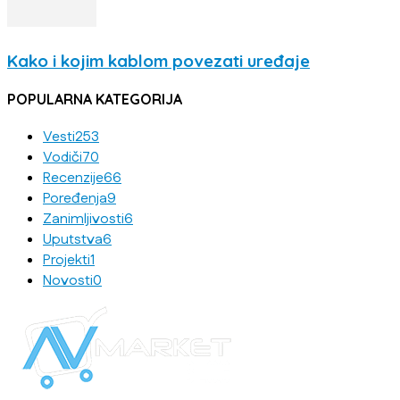
Kako i kojim kablom povezati uređaje
POPULARNA KATEGORIJA
Vesti
253
Vodiči
70
Recenzije
66
Poređenja
9
Zanimljivosti
6
Uputstva
6
Projekti
1
Novosti
0