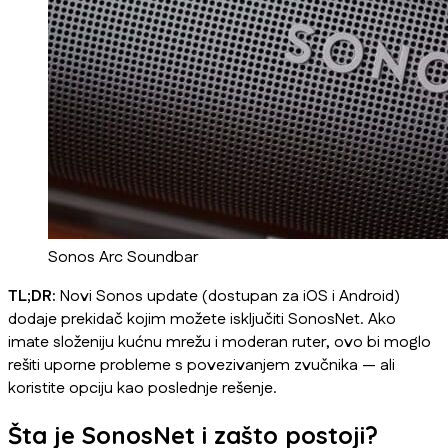
Sonos Arc Soundbar
TL;DR:
Novi Sonos update (dostupan za iOS i Android)
dodaje prekidač kojim možete isključiti SonosNet. Ako
imate složeniju kućnu mrežu i moderan ruter, ovo bi moglo
rešiti uporne probleme s povezivanjem zvučnika — ali
koristite opciju kao poslednje rešenje.
Šta je SonosNet i zašto postoji?