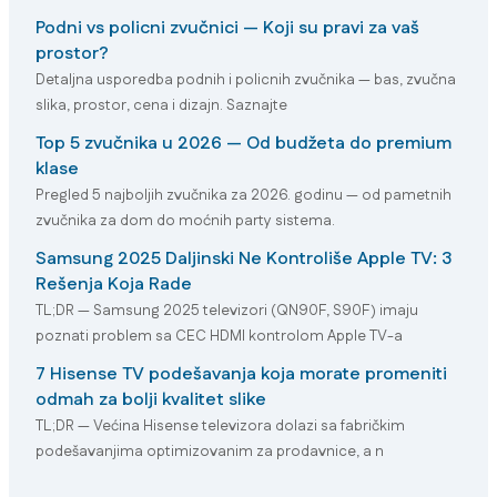
Podni vs policni zvučnici — Koji su pravi za vaš
prostor?
Detaljna usporedba podnih i policnih zvučnika — bas, zvučna
slika, prostor, cena i dizajn. Saznajte
Top 5 zvučnika u 2026 — Od budžeta do premium
klase
Pregled 5 najboljih zvučnika za 2026. godinu — od pametnih
zvučnika za dom do moćnih party sistema.
Samsung 2025 Daljinski Ne Kontroliše Apple TV: 3
Rešenja Koja Rade
TL;DR — Samsung 2025 televizori (QN90F, S90F) imaju
poznati problem sa CEC HDMI kontrolom Apple TV-a
7 Hisense TV podešavanja koja morate promeniti
odmah za bolji kvalitet slike
TL;DR — Većina Hisense televizora dolazi sa fabričkim
podešavanjima optimizovanim za prodavnice, a n