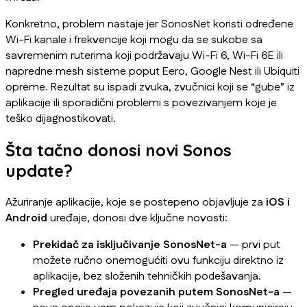
Konkretno, problem nastaje jer SonosNet koristi određene
Wi-Fi kanale i frekvencije koji mogu da se sukobe sa
savremenim ruterima koji podržavaju Wi-Fi 6, Wi-Fi 6E ili
napredne mesh sisteme poput Eero, Google Nest ili Ubiquiti
opreme. Rezultat su ispadi zvuka, zvučnici koji se “gube” iz
aplikacije ili sporadični problemi s povezivanjem koje je
teško dijagnostikovati.
Šta tačno donosi novi Sonos
update?
Ažuriranje aplikacije, koje se postepeno objavljuje za
iOS i
Android
uređaje, donosi dve ključne novosti:
Prekidač za isključivanje SonosNet-a
— prvi put
možete ručno onemogućiti ovu funkciju direktno iz
aplikacije, bez složenih tehničkih podešavanja.
Pregled uređaja povezanih putem SonosNet-a
—