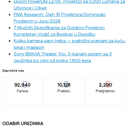
Epson PowerLite L270F: Projektor sa 5.000 Lumena za
Učionice i Crkve
PMA Research: Ovih 15 Projektora Dominiralo
Prodajom u Junu 2026
7 Ključnih Specifikacija za Outdoor Projektor:
Kompletan Vodič za Bioskop u Dvorištu
Koliko kamera vam treba — praktični scenariji za kuću,
lokal i magacin
Sony BRAVIA Theater Trio: 3-kanalni sistem sa 3
zvučnika po ceni od preko 1.600 evra
Zapratite nas
92,940
10,128
2,290
Fanovi
Pratioci
Pretplatnici
ODABIR UREDNIKA