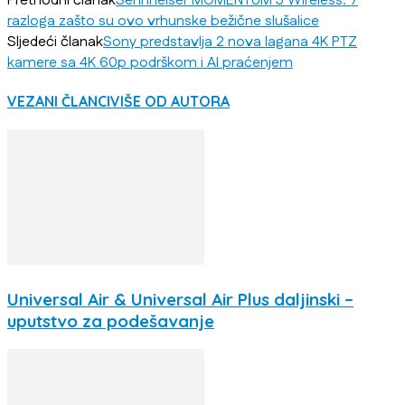
Prethodni članak
Sennheiser MOMENTUM 5 Wireless: 7
razloga zašto su ovo vrhunske bežične slušalice
Sljedeći članak
Sony predstavlja 2 nova lagana 4K PTZ
kamere sa 4K 60p podrškom i AI praćenjem
VEZANI ČLANCI
VIŠE OD AUTORA
Universal Air & Universal Air Plus daljinski –
uputstvo za podešavanje