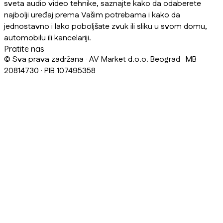
sveta audio video tehnike, saznajte kako da odaberete
najbolji uređaj prema Vašim potrebama i kako da
jednostavno i lako poboljšate zvuk ili sliku u svom domu,
automobilu ili kancelariji.
Pratite nas
© Sva prava zadržana · AV Market d.o.o. Beograd · MB
20814730 · PIB 107495358