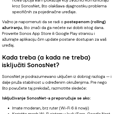
nova opcija vam pokazuje koji zvučnici komuniciraju
kroz SonosNet, što olakšava dijagnostiku problema
specifičnih za pojedinačne uređaje.
Važno je napomenuti da se radi o
postepenom (rolling)
ažuriranju
, što znači da ga nećete svi dobiti istog dana.
Proverite Sonos App Store ili Google Play stranicu i
ažurirajte aplikaciju čim update postane dostupan za vaš
uređaj.
Kada treba (a kada ne treba)
isključiti SonosNet?
SonosNet je podrazumevano uključen iz dobrog razloga — i
dalje pruža stabilnost u određenim okruženjima. Pre nego
što povučete taj prekidač, razmotrite sledeće:
Isključivanje SonosNet-a preporučuje se ako:
Imate moderan, brz ruter (Wi-Fi 6 ili noviji)