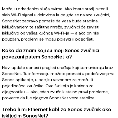
Može, u određenim slučajevima. Ako imate stariji ruter ili
slab Wi-Fi signal u delovima kuće gde se nalaze zvučnici,
SonosNet zapravo pomaže da veza bude stabilna.
Isključivanjem te zaštitne mreže, zvučnici će zavisiti
isključivo od vašeg kućnog Wi-Fi-ja — a ako on nije
pouzdan, problemi se mogu pojaviti ili pogoršati.
Kako da znam koji su moji Sonos zvučnici
povezani putem SonosNet-a?
Novi update donosi i pregled uređaja koji komuniciraju kroz
SonosNet. Tu informaciju možete pronaći u podešavanjima
Sonos aplikacije, u odeljku vezanom za mrežu ili
pojedinačne zvučnike. Ova funkcija je korisna za
dijagnostiku — ako jedan zvučnik stalno pravi probleme,
proverite da li je njegova SonosNet veza stabilna.
Treba li mi Ethernet kabl za Sonos zvučnik ako
isključim SonosNet?