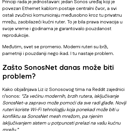
Princip rada je jednostavan: jedan Sonos uređaj koji je
povezan Ethernet kablom postaje centralni čvor, a svi
ostali zvučnici komuniciraju međusobno kroz tu privatnu
mrežu, zaobilazeći kućni ruter. To je bila prava inovacija u
svoje vreme i godinama je garantovalo pouzdanost
reprodukcije.
Međutim, svet se promenio. Moderni ruteri su brži,
pametniji i pouzdaniji nego ikad. I tu nastaje problem.
Zašto SonosNet danas može biti
problem?
Kako objašnjava Liz iz Sonosovog tima na Reddit zajednici
r/sonos:
“Za većinu modernih, brzih rutera, isključivanje
SonosNet-a zapravo može pomoći da sve radi glađe. Noviji
ruteri koriste Wi-Fi tehnologiju koja ponekad može biti u
konfliktu sa SonosNet mesh mrežom, pa njenim
isključivanjem sistem u potpunosti prelazi na vašu kućnu
mrežu.”