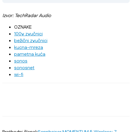
Izvor: TechRadar Audio
OZNAKE
100v zvučnici
bežični zvučnici
kucna-mreza
pametna kuća
sonos
sonosnet
wi-fi