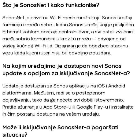
Šta je SonosNet i kako funkcioniše?
SonosNet je privatna Wi-Fi mesh mreža koju Sonos uređaji
formiraju između sebe. Jedan Sonos uređaj koji je priključen
Ethernet kablom postaje centralni čvor, a svi ostali zvučnici
međusobno komuniciraju kroz tu mrežu — odvojeno od
vašeg kućnog Wi-Fi-ja. Dizajniran je da obezbedi stabilnu
vezu kada kućni ruteri nisu bili dovoljno pouzdani.
Na kojim uređajima je dostupan novi Sonos
update s opcijom za isključivanje SonosNet-a?
Update je dostupan za Sonos aplikaciju na iOS i Android
platformama. Međutim, radi se o postepenom
objavljivanju, tako da ga nećete svi dobiti istovremeno.
Pratite ažuriranja u App Store-u ili Google Play-u i instalirajte
ih čim postanu dostupna na vašem uređaju.
Može li isključivanje SonosNet-a pogoršati
situaciju?