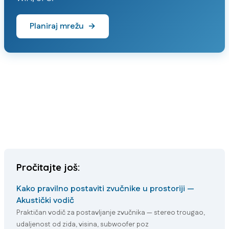
Planiraj mrežu
→
Pročitajte još:
Kako pravilno postaviti zvučnike u prostoriji —
Akustički vodič
Praktičan vodič za postavljanje zvučnika — stereo trougao,
udaljenost od zida, visina, subwoofer poz