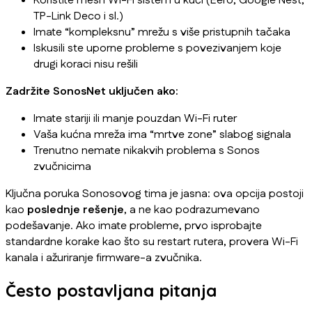
Koristite mesh Wi-Fi sistem u kući (Eero, Google Nest,
TP-Link Deco i sl.)
Imate “kompleksnu” mrežu s više pristupnih tačaka
Iskusili ste uporne probleme s povezivanjem koje
drugi koraci nisu rešili
Zadržite SonosNet uključen ako:
Imate stariji ili manje pouzdan Wi-Fi ruter
Vaša kućna mreža ima “mrtve zone” slabog signala
Trenutno nemate nikakvih problema s Sonos
zvučnicima
Ključna poruka Sonosovog tima je jasna: ova opcija postoji
kao
poslednje rešenje
, a ne kao podrazumevano
podešavanje. Ako imate probleme, prvo isprobajte
standardne korake kao što su restart rutera, provera Wi-Fi
kanala i ažuriranje firmware-a zvučnika.
Često postavljana pitanja