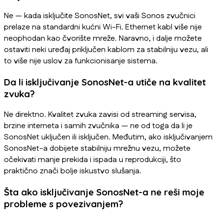
Ne — kada isključite SonosNet, svi vaši Sonos zvučnici
prelaze na standardni kućni Wi-Fi. Ethernet kabl više nije
neophodan kao čvorište mreže. Naravno, i dalje možete
ostaviti neki uređaj priključen kablom za stabilniju vezu, ali
to više nije uslov za funkcionisanje sistema.
Da li isključivanje SonosNet-a utiče na kvalitet
zvuka?
Ne direktno. Kvalitet zvuka zavisi od streaming servisa,
brzine interneta i samih zvučnika — ne od toga da li je
SonosNet uključen ili isključen. Međutim, ako isključivanjem
SonosNet-a dobijete stabilniju mrežnu vezu, možete
očekivati manje prekida i ispada u reprodukciji, što
praktično znači bolje iskustvo slušanja.
Šta ako isključivanje SonosNet-a ne reši moje
probleme s povezivanjem?