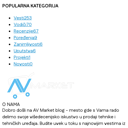
POPULARNA KATEGORIJA
Vesti
253
Vodiči
70
Recenzije
67
Poređenja
9
Zanimljivosti
6
Uputstva
6
Projekti
1
Novosti
0
O NAMA
Dobro došli na AV Market blog - mesto gde s Vama rado
delimo svoje višedecenijsko iskustvo u prodaji tehnike i
tehničkih uređaja. Budite uvek u toku s najnovijim vestima iz