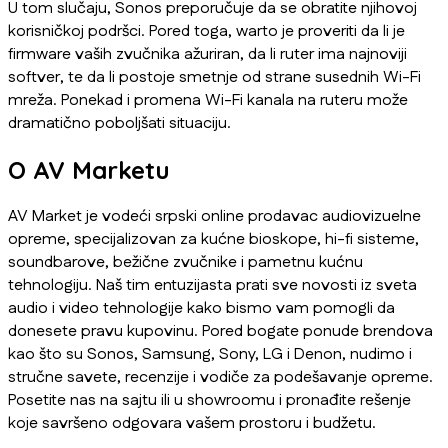
U tom slučaju, Sonos preporučuje da se obratite njihovoj
korisničkoj podršci. Pored toga, warto je proveriti da li je
firmware vaših zvučnika ažuriran, da li ruter ima najnoviji
softver, te da li postoje smetnje od strane susednih Wi-Fi
mreža. Ponekad i promena Wi-Fi kanala na ruteru može
dramatično poboljšati situaciju.
O AV Marketu
AV Market je vodeći srpski online prodavac audiovizuelne
opreme, specijalizovan za kućne bioskope, hi-fi sisteme,
soundbarove, bežične zvučnike i pametnu kućnu
tehnologiju. Naš tim entuzijasta prati sve novosti iz sveta
audio i video tehnologije kako bismo vam pomogli da
donesete pravu kupovinu. Pored bogate ponude brendova
kao što su Sonos, Samsung, Sony, LG i Denon, nudimo i
stručne savete, recenzije i vodiče za podešavanje opreme.
Posetite nas na sajtu ili u showroomu i pronađite rešenje
koje savršeno odgovara vašem prostoru i budžetu.