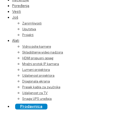
Recenzije
Poređenja
Vesti
Još
Zanimljivosti
Uputstva
Projekti
Alati
Vidno polje kamere
Skladištenje video nadzora
HDMI propusni opseg
Mrežni protok IP kamera
Lumeni projektora
Udaljenost projektora
Dijagonala ekrana
Presek kabla za zvučnike
Udaljenost za TV
Snaga UPS uređaja
Prodavnica