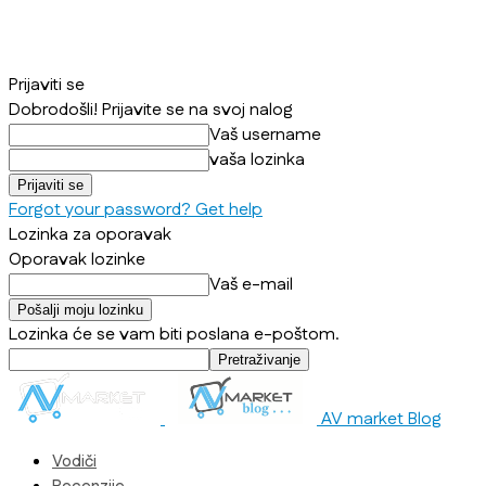
Prijaviti se
Dobrodošli! Prijavite se na svoj nalog
Vaš username
vaša lozinka
Forgot your password? Get help
Lozinka za oporavak
Oporavak lozinke
Vaš e-mail
Lozinka će se vam biti poslana e-poštom.
AV market Blog
Vodiči