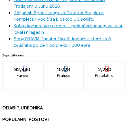
Prodajom u Junu 2026
7 Ključnih Specifikacija za Outdoor Projektor:
Kompletan Vodič za Bioskop u Dvorištu
Koliko kamera vam treba — praktični scenariji za kuću,
lokal i magacin
Sony BRAVIA Theater Trio: 3-kanalni sistem sa 3
zvučnika po ceni od preko 1.600 evra
Zapratite nas
92,940
10,128
2,290
Fanovi
Pratioci
Pretplatnici
ODABIR UREDNIKA
POPULARNI POSTOVI