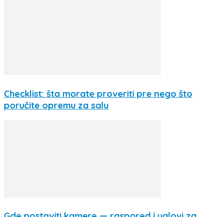
Checklist: šta morate proveriti pre nego što
poručite opremu za salu
Gde postaviti kamere — raspored i uglovi za