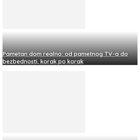
Pametan dom realno: od pametnog TV-a do
bezbednosti, korak po korak