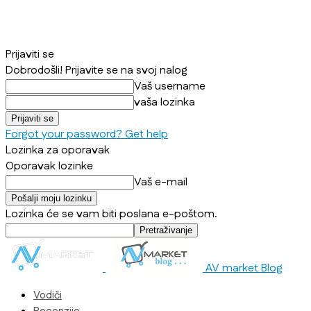
Prijaviti se
Dobrodošli! Prijavite se na svoj nalog
Vaš username
vaša lozinka
Forgot your password? Get help
Lozinka za oporavak
Oporavak lozinke
Vaš e-mail
Lozinka će se vam biti poslana e-poštom.
AV market Blog
Vodiči