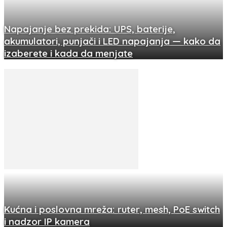
Napajanje bez prekida: UPS, baterije,
akumulatori, punjači i LED napajanja — kako da
izaberete i kada da menjate
Kućna i poslovna mreža: ruter, mesh, PoE switch
i nadzor IP kamera