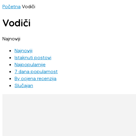
Početna
Vodiči
Vodiči
Najnoviji
Najnoviji
Istaknuti postovi
Najpopularnije
7 dana popularnost
By ocjena recenzija
Slučajan