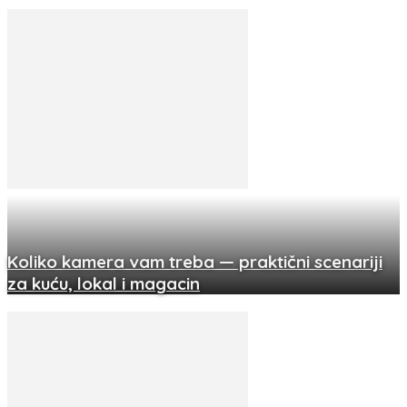
Koliko kamera vam treba — praktični scenariji
za kuću, lokal i magacin