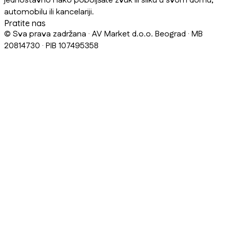
jednostavno i lako poboljšate zvuk ili sliku u svom domu,
automobilu ili kancelariji.
Pratite nas
© Sva prava zadržana · AV Market d.o.o. Beograd · MB
20814730 · PIB 107495358