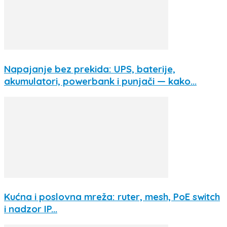
Napajanje bez prekida: UPS, baterije,
akumulatori, powerbank i punjači — kako...
Kućna i poslovna mreža: ruter, mesh, PoE switch
i nadzor IP...