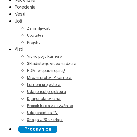
Recenzije
Poređenja
Vesti
Još
Zanimljivosti
Uputstva
Projekti
Alati
Vidno polje kamere
Skladištenje video nadzora
HDMI propusni opseg
Mrežni protok IP kamera
Lumeni projektora
Udaljenost projektora
Dijagonala ekrana
Presek kabla za zvučnike
Udaljenost za TV
Snaga UPS uređaja
Prodavnica