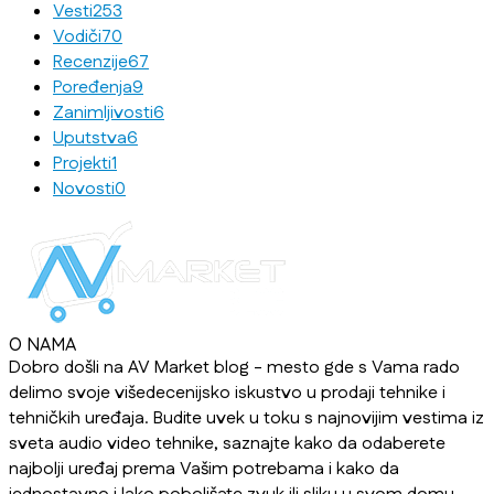
Vesti
253
Vodiči
70
Recenzije
67
Poređenja
9
Zanimljivosti
6
Uputstva
6
Projekti
1
Novosti
0
O NAMA
Dobro došli na AV Market blog - mesto gde s Vama rado
delimo svoje višedecenijsko iskustvo u prodaji tehnike i
tehničkih uređaja. Budite uvek u toku s najnovijim vestima iz
sveta audio video tehnike, saznajte kako da odaberete
najbolji uređaj prema Vašim potrebama i kako da