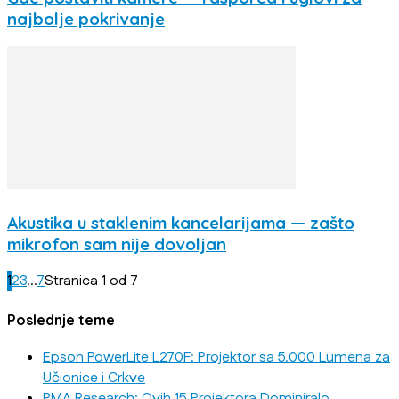
najbolje pokrivanje
Akustika u staklenim kancelarijama — zašto
mikrofon sam nije dovoljan
1
2
3
...
7
Stranica 1 od 7
Poslednje teme
Epson PowerLite L270F: Projektor sa 5.000 Lumena za
Učionice i Crkve
PMA Research: Ovih 15 Projektora Dominiralo