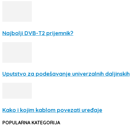
Najbolji DVB-T2 prijemnik?
Uputstvo za podešavanje univerzalnih daljinskih
Kako i kojim kablom povezati uređaje
POPULARNA KATEGORIJA