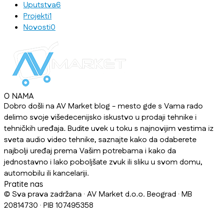
Uputstva
6
Projekti
1
Novosti
0
O NAMA
Dobro došli na AV Market blog - mesto gde s Vama rado
delimo svoje višedecenijsko iskustvo u prodaji tehnike i
tehničkih uređaja. Budite uvek u toku s najnovijim vestima iz
sveta audio video tehnike, saznajte kako da odaberete
najbolji uređaj prema Vašim potrebama i kako da
jednostavno i lako poboljšate zvuk ili sliku u svom domu,
automobilu ili kancelariji.
Pratite nas
© Sva prava zadržana · AV Market d.o.o. Beograd · MB
20814730 · PIB 107495358