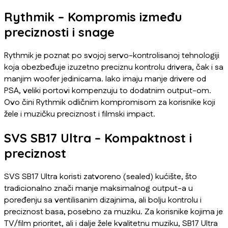
Rythmik – Kompromis između
preciznosti i snage
Rythmik je poznat po svojoj servo-kontrolisanoj tehnologiji
koja obezbeđuje izuzetno preciznu kontrolu drivera, čak i sa
manjim woofer jedinicama. Iako imaju manje drivere od
PSA, veliki portovi kompenzuju to dodatnim output-om.
Ovo čini Rythmik odličnim kompromisom za korisnike koji
žele i muzičku preciznost i filmski impact.
SVS SB17 Ultra – Kompaktnost i
preciznost
SVS SB17 Ultra koristi zatvoreno (sealed) kućište, što
tradicionalno znači manje maksimalnog output-a u
poređenju sa ventilisanim dizajnima, ali bolju kontrolu i
preciznost basa, posebno za muziku. Za korisnike kojima je
TV/film prioritet, ali i dalje žele kvalitetnu muziku, SB17 Ultra