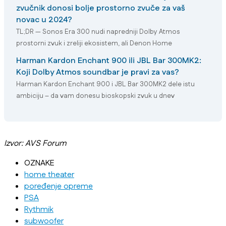
zvučnik donosi bolje prostorno zvuče za vaš
novac u 2024?
TL;DR — Sonos Era 300 nudi napredniji Dolby Atmos
prostorni zvuk i zreliji ekosistem, ali Denon Home
Harman Kardon Enchant 900 ili JBL Bar 300MK2:
Koji Dolby Atmos soundbar je pravi za vas?
Harman Kardon Enchant 900 i JBL Bar 300MK2 dele istu
ambiciju – da vam donesu bioskopski zvuk u dnev
Izvor: AVS Forum
OZNAKE
home theater
poređenje opreme
PSA
Rythmik
subwoofer