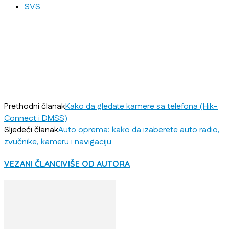
SVS
Prethodni članak
Kako da gledate kamere sa telefona (Hik-
Connect i DMSS)
Sljedeći članak
Auto oprema: kako da izaberete auto radio,
zvučnike, kameru i navigaciju
VEZANI ČLANCI
VIŠE OD AUTORA