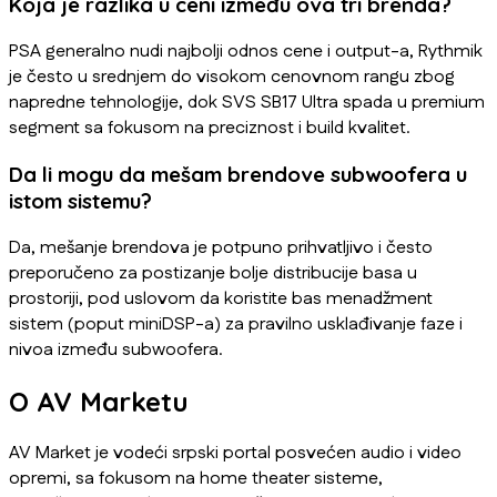
Koja je razlika u ceni između ova tri brenda?
PSA generalno nudi najbolji odnos cene i output-a, Rythmik
je često u srednjem do visokom cenovnom rangu zbog
napredne tehnologije, dok SVS SB17 Ultra spada u premium
segment sa fokusom na preciznost i build kvalitet.
Da li mogu da mešam brendove subwoofera u
istom sistemu?
Da, mešanje brendova je potpuno prihvatljivo i često
preporučeno za postizanje bolje distribucije basa u
prostoriji, pod uslovom da koristite bas menadžment
sistem (poput miniDSP-a) za pravilno usklađivanje faze i
nivoa između subwoofera.
O AV Marketu
AV Market je vodeći srpski portal posvećen audio i video
opremi, sa fokusom na home theater sisteme,