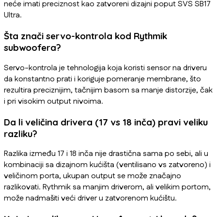
neće imati preciznost kao zatvoreni dizajni poput SVS SB17
Ultra.
Šta znači servo-kontrola kod Rythmik
subwoofera?
Servo-kontrola je tehnologija koja koristi sensor na driveru
da konstantno prati i koriguje pomeranje membrane, što
rezultira preciznijim, tačnijim basom sa manje distorzije, čak
i pri visokim output nivoima.
Da li veličina drivera (17 vs 18 inča) pravi veliku
razliku?
Razlika između 17 i 18 inča nije drastična sama po sebi, ali u
kombinaciji sa dizajnom kućišta (ventilisano vs zatvoreno) i
veličinom porta, ukupan output se može značajno
razlikovati. Rythmik sa manjim driverom, ali velikim portom,
može nadmašiti veći driver u zatvorenom kućištu.