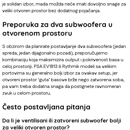
je solidan izbor, mada možda neće imati dovoljno snage za
veliki otvoren prostor bez dodatnog pojačanja.
Preporuka za dva subwoofera u
otvorenom prostoru
S obzirom da planirate postavljanje dva subwoofera (jedan
spreda, jedan dijagonalno pozadi), preporučujemo
kombinaciju koja maksimizira output i pokrivenost basa u
celoj prostoriji. PSA EV1813 ili Rythmik modeli sa velikim
portovima su generalno bolji izbor za ovakav setup, jer
otvoreni prostor ‘guta’ basove brže nego zatvorena soba,
pa vam treba dodatna snaga da postignete ravnomeran
zvuk u celom prostoru.
Često postavljana pitanja
Da li je ventilisani ili zatvoreni subwoofer bolji
za veliki otvoren prostor?