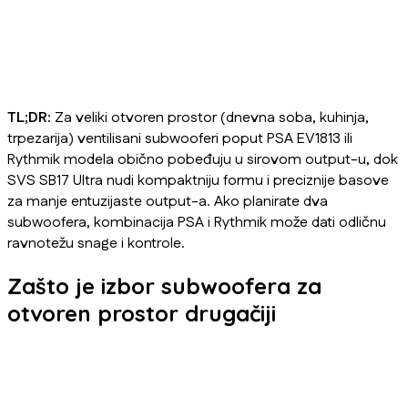
TL;DR:
Za veliki otvoren prostor (dnevna soba, kuhinja,
trpezarija) ventilisani subwooferi poput PSA EV1813 ili
Rythmik modela obično pobeđuju u sirovom output-u, dok
SVS SB17 Ultra nudi kompaktniju formu i preciznije basove
za manje entuzijaste output-a. Ako planirate dva
subwoofera, kombinacija PSA i Rythmik može dati odličnu
ravnotežu snage i kontrole.
Zašto je izbor subwoofera za
otvoren prostor drugačiji