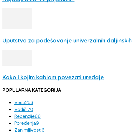
Uputstvo za podešavanje univerzalnih daljinskih
Kako i kojim kablom povezati uređaje
POPULARNA KATEGORIJA
Vesti
253
Vodiči
70
Recenzije
66
Poređenja
9
Zanimljivosti
6