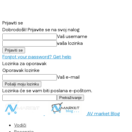
Prijaviti se
Dobrodošli! Prijavite se na svoj nalog
Vaš username
vaša lozinka
Forgot your password? Get help
Lozinka za oporavak
Oporavak lozinke
Vaš e-mail
Lozinka će se vam biti poslana e-poštom.
AV market Blog
Vodiči