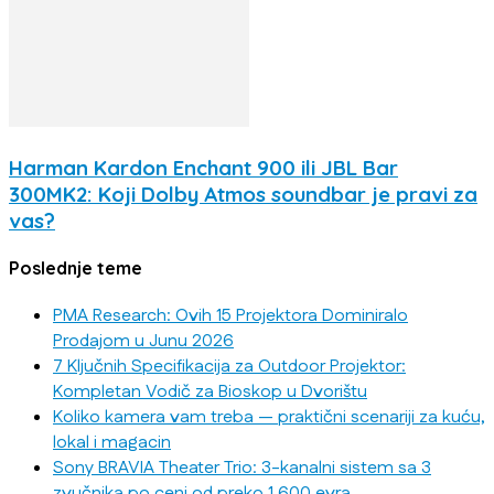
Harman Kardon Enchant 900 ili JBL Bar
300MK2: Koji Dolby Atmos soundbar je pravi za
vas?
Poslednje teme
PMA Research: Ovih 15 Projektora Dominiralo
Prodajom u Junu 2026
7 Ključnih Specifikacija za Outdoor Projektor:
Kompletan Vodič za Bioskop u Dvorištu
Koliko kamera vam treba — praktični scenariji za kuću,
lokal i magacin
Sony BRAVIA Theater Trio: 3-kanalni sistem sa 3
zvučnika po ceni od preko 1.600 evra