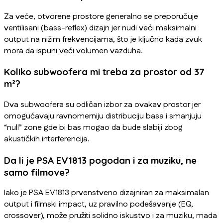
Za veće, otvorene prostore generalno se preporučuje
ventilisani (bass-reflex) dizajn jer nudi veći maksimalni
output na nižim frekvencijama, što je ključno kada zvuk
mora da ispuni veći volumen vazduha.
Koliko subwoofera mi treba za prostor od 37
m²?
Dva subwoofera su odličan izbor za ovakav prostor jer
omogućavaju ravnomerniju distribuciju basa i smanjuju
“null” zone gde bi bas mogao da bude slabiji zbog
akustičkih interferencija.
Da li je PSA EV1813 pogodan i za muziku, ne
samo filmove?
Iako je PSA EV1813 prvenstveno dizajniran za maksimalan
output i filmski impact, uz pravilno podešavanje (EQ,
crossover), može pružiti solidno iskustvo i za muziku, mada