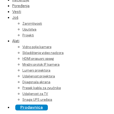
Recenzije
Poređenja
Vesti
Još
Zanimljivosti
Uputstva
Projekti
Alati
Vidno polje kamere
Skladištenje video nadzora
HDMI propusni opseg
Mrežni protok IP kamera
Lumeni projektora
Udaljenost projektora
Dijagonala ekrana
Presek kabla za zvučnike
Udaljenost za TV
Snaga UPS uređaja
Prodavnica