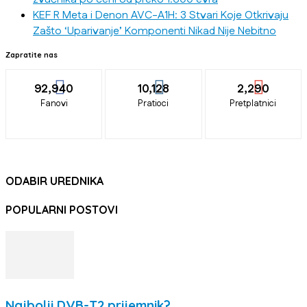
KEF R Meta i Denon AVC-A1H: 3 Stvari Koje Otkrivaju
Zašto ‘Uparivanje’ Komponenti Nikad Nije Nebitno
Zapratite nas
92,940
10,128
2,290
Fanovi
Pratioci
Pretplatnici
ODABIR UREDNIKA
POPULARNI POSTOVI
Najbolji DVB-T2 prijemnik?