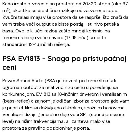
Kada imate otvoren plan prostora od 20×20 stopa (oko 37
m²), akustika se drastično razlikuje od zatvorene sobe.
Zvučni talasi imaju više prostora da se rasprše, što znači da
vam treba veći output da biste postigli isti nivo pritiska
basa. Ovo je ključni razlog zašto mnogi korisnici na
forumima biraju veće drivere (17-18 inča) umesto
standardnih 12-13 inčnih rešenja.
PSA EV1813 – Snaga po pristupačnoj
ceni
Power Sound Audio (PSA) je poznat po tome što nudi
ogroman output za relativno nižu cenu u poređenju sa
konkurencijom. EV1813 sa 18-inčnim driverom i ventilisanim
(bass-reflex) dizajnom je odličan izbor za prostore gde vam
je prioritet filmski doživljaj sa dubokim, snažnim basovima.
Ventilisani dizajn generalno daje veći SPL (sound pressure
level) na nižim frekvencijama, ali zahteva malo više
prostora za pravilno pozicioniranje porta.