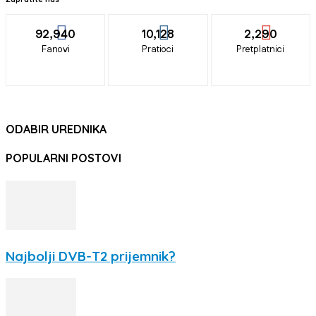
92,940
10,128
2,290
Fanovi
Pratioci
Pretplatnici
ODABIR UREDNIKA
POPULARNI POSTOVI
Najbolji DVB-T2 prijemnik?