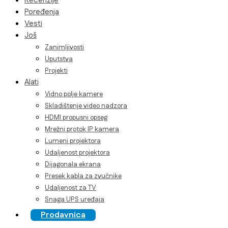
Recenzije
Poređenja
Vesti
Još
Zanimljivosti
Uputstva
Projekti
Alati
Vidno polje kamere
Skladištenje video nadzora
HDMI propusni opseg
Mrežni protok IP kamera
Lumeni projektora
Udaljenost projektora
Dijagonala ekrana
Presek kabla za zvučnike
Udaljenost za TV
Snaga UPS uređaja
Prodavnica