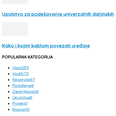
Uputstvo za podešavanje univerzalnih daljinskih
Kako i kojim kablom povezati uređaje
POPULARNA KATEGORIJA
Vesti
253
Vodiči
70
Recenzije
67
Poređenja
9
Zanimljivosti
6
Uputstva
6
Projekti
1
Novosti
0