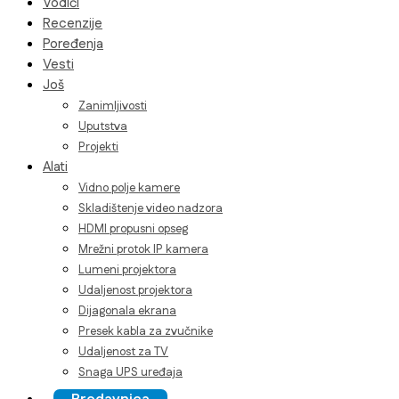
Vodiči
Recenzije
Poređenja
Vesti
Još
Zanimljivosti
Uputstva
Projekti
Alati
Vidno polje kamere
Skladištenje video nadzora
HDMI propusni opseg
Mrežni protok IP kamera
Lumeni projektora
Udaljenost projektora
Dijagonala ekrana
Presek kabla za zvučnike
Udaljenost za TV
Snaga UPS uređaja