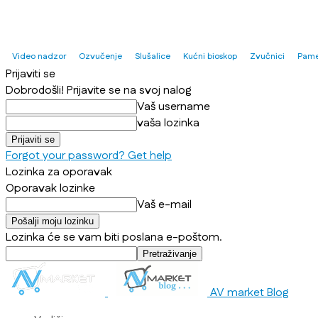
Video nadzor
Ozvučenje
Slušalice
Kućni bioskop
Zvučnici
Pame
Prijaviti se
Dobrodošli! Prijavite se na svoj nalog
Vaš username
vaša lozinka
Forgot your password? Get help
Lozinka za oporavak
Oporavak lozinke
Vaš e-mail
Lozinka će se vam biti poslana e-poštom.
AV market Blog