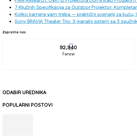
PMA Research: Ovih 15 Projektora Dominiralo Prodajom
7 Ključnih Specifikacija za Outdoor Projektor: Kompleta
Koliko kamera vam treba — praktični scenariji za kuću, 
Sony BRAVIA Theater Trio: 3-kanalni sistem sa 3 zvučni
Zapratite nas
92,940
Fanovi
ODABIR UREDNIKA
POPULARNI POSTOVI