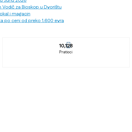
 u Junu 2026
n Vodič za Bioskop u Dvorištu
lokal i magacin
ka po ceni od preko 1.600 evra
10,128
Pratioci