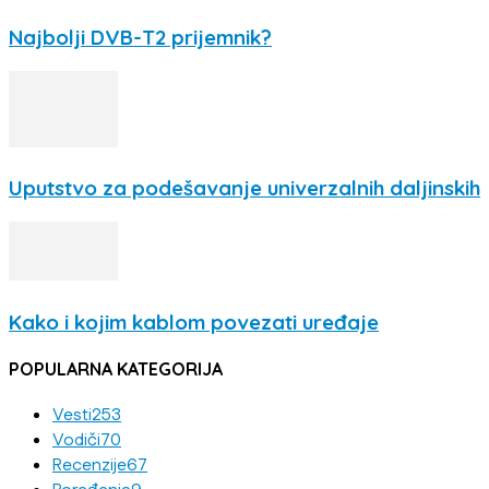
Najbolji DVB-T2 prijemnik?
Uputstvo za podešavanje univerzalnih daljinskih
Kako i kojim kablom povezati uređaje
POPULARNA KATEGORIJA
Vesti
253
Vodiči
70
Recenzije
67