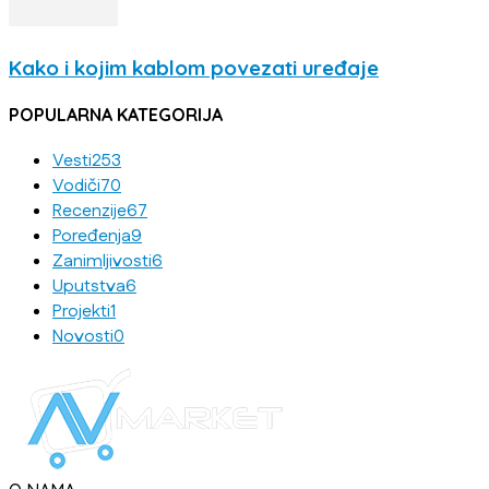
Kako i kojim kablom povezati uređaje
POPULARNA KATEGORIJA
Vesti
253
Vodiči
70
Recenzije
67
Poređenja
9
Zanimljivosti
6
Uputstva
6
Projekti
1
Novosti
0