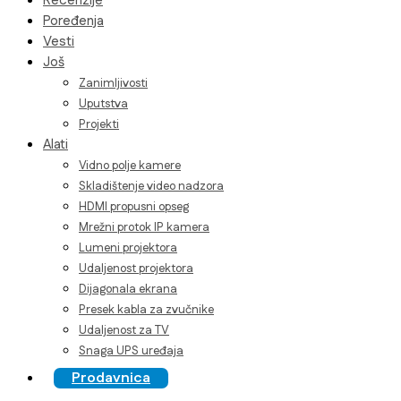
Recenzije
Poređenja
Vesti
Još
Zanimljivosti
Uputstva
Projekti
Alati
Vidno polje kamere
Skladištenje video nadzora
HDMI propusni opseg
Mrežni protok IP kamera
Lumeni projektora
Udaljenost projektora
Dijagonala ekrana
Presek kabla za zvučnike
Udaljenost za TV
Snaga UPS uređaja
Prodavnica