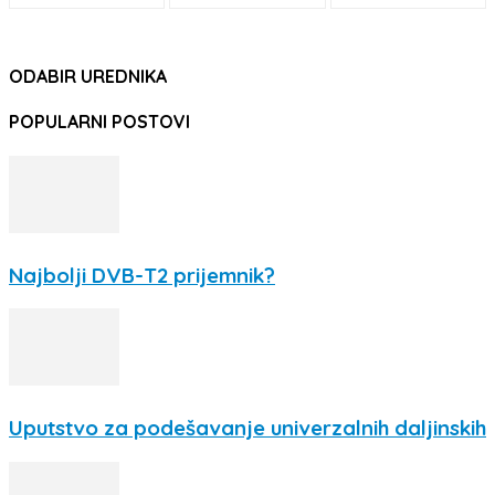
ODABIR UREDNIKA
POPULARNI POSTOVI
Najbolji DVB-T2 prijemnik?
Uputstvo za podešavanje univerzalnih daljinskih