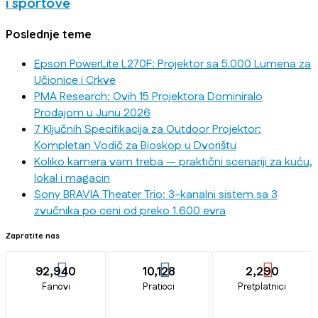
i sportove
Poslednje teme
Epson PowerLite L270F: Projektor sa 5.000 Lumena za
Učionice i Crkve
PMA Research: Ovih 15 Projektora Dominiralo
Prodajom u Junu 2026
7 Ključnih Specifikacija za Outdoor Projektor:
Kompletan Vodič za Bioskop u Dvorištu
Koliko kamera vam treba — praktični scenariji za kuću,
lokal i magacin
Sony BRAVIA Theater Trio: 3-kanalni sistem sa 3
zvučnika po ceni od preko 1.600 evra
Zapratite nas
92,940
10,128
2,290
Fanovi
Pratioci
Pretplatnici