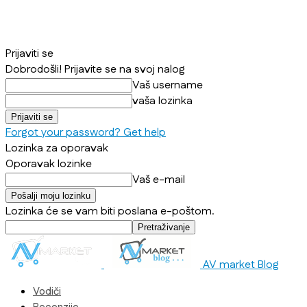
Prijaviti se
Dobrodošli! Prijavite se na svoj nalog
Vaš username
vaša lozinka
Forgot your password? Get help
Lozinka za oporavak
Oporavak lozinke
Vaš e-mail
Lozinka će se vam biti poslana e-poštom.
AV market Blog
Vodiči