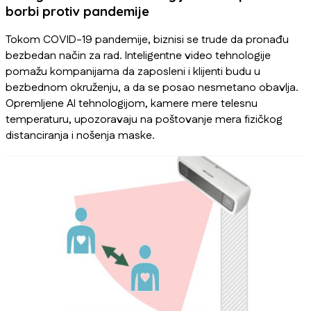
borbi protiv pandemije
Tokom COVID-19 pandemije, biznisi se trude da pronađu
bezbedan način za rad. Inteligentne video tehnologije
pomažu kompanijama da zaposleni i klijenti budu u
bezbednom okruženju, a da se posao nesmetano obavlja.
Opremljene AI tehnologijom, kamere mere telesnu
temperaturu, upozoravaju na poštovanje mera fizičkog
distanciranja i nošenja maske.