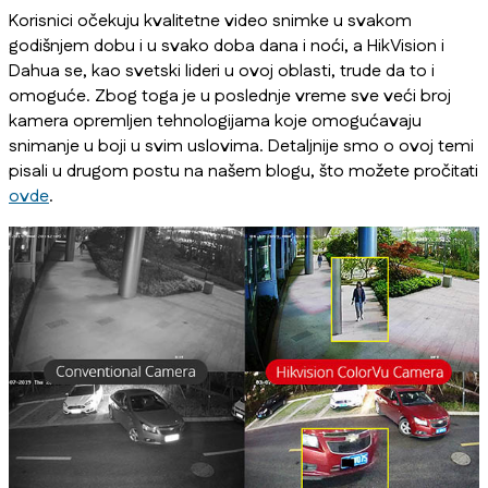
Korisnici očekuju kvalitetne video snimke u svakom
godišnjem dobu i u svako doba dana i noći, a HikVision i
Dahua se, kao svetski lideri u ovoj oblasti, trude da to i
omoguće. Zbog toga je u poslednje vreme sve veći broj
kamera opremljen tehnologijama koje omogućavaju
snimanje u boji u svim uslovima. Detaljnije smo o ovoj temi
pisali u drugom postu na našem blogu, što možete pročitati
ovde
.