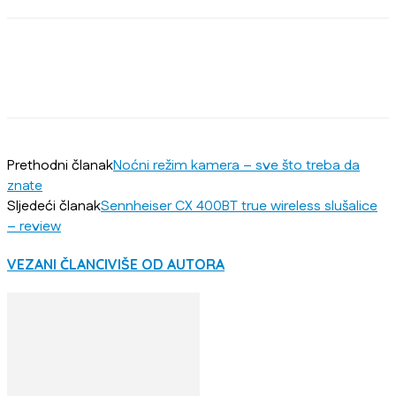
Prethodni članak
Noćni režim kamera – sve što treba da
znate
Sljedeći članak
Sennheiser CX 400BT true wireless slušalice
– review
VEZANI ČLANCI
VIŠE OD AUTORA