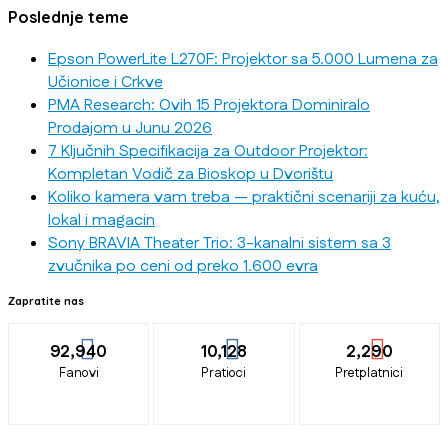
Poslednje teme
Epson PowerLite L270F: Projektor sa 5.000 Lumena za
Učionice i Crkve
PMA Research: Ovih 15 Projektora Dominiralo
Prodajom u Junu 2026
7 Ključnih Specifikacija za Outdoor Projektor:
Kompletan Vodič za Bioskop u Dvorištu
Koliko kamera vam treba — praktični scenariji za kuću,
lokal i magacin
Sony BRAVIA Theater Trio: 3-kanalni sistem sa 3
zvučnika po ceni od preko 1.600 evra
Zapratite nas
92,940
10,128
2,290
Fanovi
Pratioci
Pretplatnici