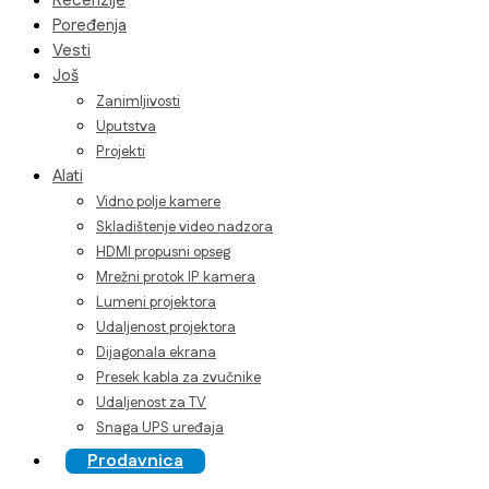
Recenzije
Poređenja
Vesti
Još
Zanimljivosti
Uputstva
Projekti
Alati
Vidno polje kamere
Skladištenje video nadzora
HDMI propusni opseg
Mrežni protok IP kamera
Lumeni projektora
Udaljenost projektora
Dijagonala ekrana
Presek kabla za zvučnike
Udaljenost za TV
Snaga UPS uređaja
Prodavnica