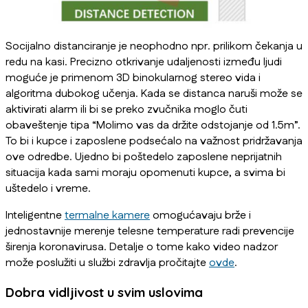
Socijalno distanciranje je neophodno npr. prilikom čekanja u
redu na kasi. Precizno otkrivanje udaljenosti između ljudi
moguće je primenom 3D binokularnog stereo vida i
algoritma dubokog učenja. Kada se distanca naruši može se
aktivirati alarm ili bi se preko zvučnika moglo čuti
obaveštenje tipa “Molimo vas da držite odstojanje od 1.5m”.
To bi i kupce i zaposlene podsećalo na važnost pridržavanja
ove odredbe. Ujedno bi poštedelo zaposlene neprijatnih
situacija kada sami moraju opomenuti kupce, a svima bi
uštedelo i vreme.
Inteligentne
termalne kamere
omogućavaju brže i
jednostavnije merenje telesne temperature radi prevencije
širenja koronavirusa. Detalje o tome kako video nadzor
može poslužiti u službi zdravlja pročitajte
ovde
.
Dobra vidljivost u svim uslovima