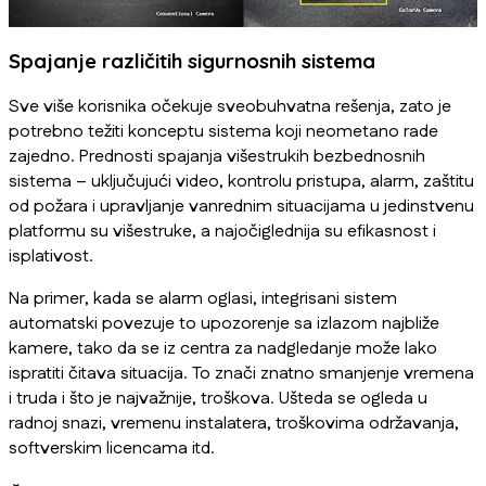
Spajanje različitih sigurnosnih sistema
Sve više korisnika očekuje sveobuhvatna rešenja, zato je
potrebno težiti konceptu sistema koji neometano rade
zajedno. Prednosti spajanja višestrukih bezbednosnih
sistema – uključujući video, kontrolu pristupa, alarm, zaštitu
od požara i upravljanje vanrednim situacijama u jedinstvenu
platformu su višestruke, a najočiglednija su efikasnost i
isplativost.
Na primer, kada se alarm oglasi, integrisani sistem
automatski povezuje to upozorenje sa izlazom najbliže
kamere, tako da se iz centra za nadgledanje može lako
ispratiti čitava situacija. To znači znatno smanjenje vremena
i truda i što je najvažnije, troškova. Ušteda se ogleda u
radnoj snazi, vremenu instalatera, troškovima održavanja,
softverskim licencama itd.