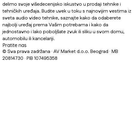
delimo svoje višedecenijsko iskustvo u prodaji tehnike i
tehničkih uređaja. Budite uvek u toku s najnovijim vestima iz
sveta audio video tehnike, saznajte kako da odaberete
najbolji uređaj prema Vašim potrebama i kako da
jednostavno i lako poboljšate zvuk ili sliku u svom domu,
automobilu ili kancelariji.
Pratite nas
© Sva prava zadržana · AV Market d.o.o. Beograd · MB
20814730 · PIB 107495358