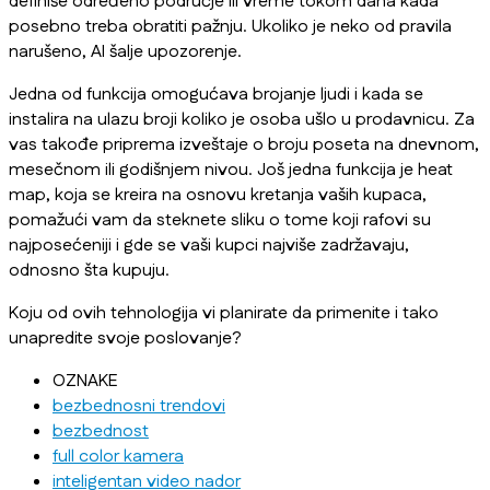
definiše određeno područje ili vreme tokom dana kada
posebno treba obratiti pažnju. Ukoliko je neko od pravila
narušeno, AI šalje upozorenje.
Jedna od funkcija omogućava brojanje ljudi i kada se
instalira na ulazu broji koliko je osoba ušlo u prodavnicu. Za
vas takođe priprema izveštaje o broju poseta na dnevnom,
mesečnom ili godišnjem nivou. Još jedna funkcija je heat
map, koja se kreira na osnovu kretanja vaših kupaca,
pomažući vam da steknete sliku o tome koji rafovi su
najposećeniji i gde se vaši kupci najviše zadržavaju,
odnosno šta kupuju.
Koju od ovih tehnologija vi planirate da primenite i tako
unapredite svoje poslovanje?
OZNAKE
bezbednosni trendovi
bezbednost
full color kamera
inteligentan video nador