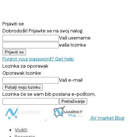
Prijaviti se
Dobrodošli! Prijavite se na svoj nalog
Vaš username
vaša lozinka
Forgot your password? Get help
Lozinka za oporavak
Oporavak lozinke
Vaš e-mail
Lozinka će se vam biti poslana e-poštom.
AV market Blog
Vodiči