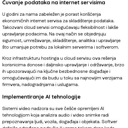
Čuvanje podataka na internet servisima
U godini za nama zabeležen je porast korišćenja
ekonomičnih internet servisa za skladištenje podataka.
Takozvani cloud servisi omogućavaju fleksibilnost i lakše
upravljanje podacima. Na ovaj način se objedinjuju
sigurnost, umrežavanje, skladištenje, analitika i upravljanje
što umanjuje potrebu za lokalnim serverima i softverom.
Kroz infrastrukturu hostinga u cloud servisu ova rešenja
korisnicima donose i daljinsko upravljanje i održavanje, brzo
ih upozoravajući na ključne bezbednosne događaje i
omogućavajući im da budu u toku sa najnovijim verzijama
firmvera, nadogradnjama i uslugama.
Implementiranje AI tehnologije
Sistemi video nadzora su sve češće opremljeni AI
tehnologijom koja analizira audio i video snimke radi
prepoznavanja ljudi, vozila, događaja i objekata. Softver