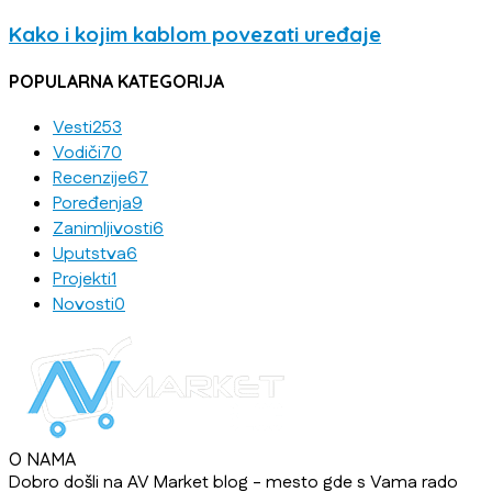
Kako i kojim kablom povezati uređaje
POPULARNA KATEGORIJA
Vesti
253
Vodiči
70
Recenzije
67
Poređenja
9
Zanimljivosti
6
Uputstva
6
Projekti
1
Novosti
0
O NAMA
Dobro došli na AV Market blog - mesto gde s Vama rado