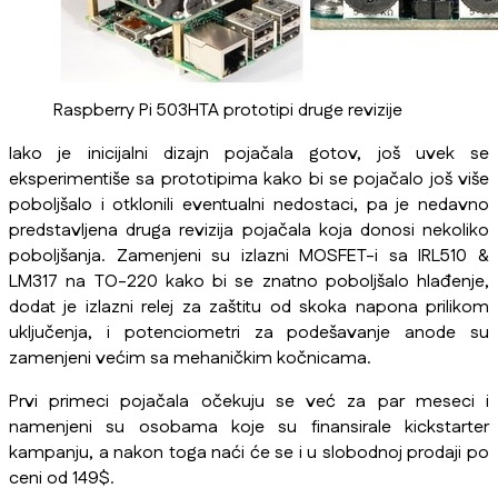
Raspberry Pi 503HTA prototipi druge revizije
Iako je inicijalni dizajn pojačala gotov, još uvek se
eksperimentiše sa prototipima kako bi se pojačalo još više
poboljšalo i otklonili eventualni nedostaci, pa je nedavno
predstavljena druga revizija pojačala koja donosi nekoliko
poboljšanja. Zamenjeni su izlazni MOSFET-i sa IRL510 &
LM317 na TO-220 kako bi se znatno poboljšalo hlađenje,
dodat je izlazni relej za zaštitu od skoka napona prilikom
uključenja, i potenciometri za podešavanje anode su
zamenjeni većim sa mehaničkim kočnicama.
Prvi primeci pojačala očekuju se već za par meseci i
namenjeni su osobama koje su finansirale kickstarter
kampanju, a nakon toga naći će se i u slobodnoj prodaji po
ceni od 149$.