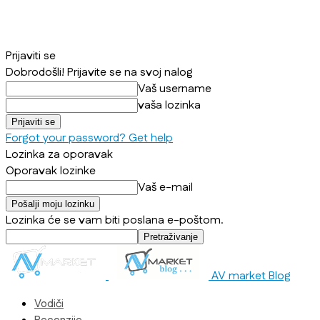
Prijaviti se
Dobrodošli! Prijavite se na svoj nalog
Vaš username
vaša lozinka
Forgot your password? Get help
Lozinka za oporavak
Oporavak lozinke
Vaš e-mail
Lozinka će se vam biti poslana e-poštom.
AV market Blog
Vodiči