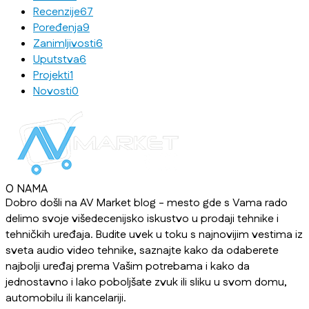
Recenzije
67
Poređenja
9
Zanimljivosti
6
Uputstva
6
Projekti
1
Novosti
0
O NAMA
Dobro došli na AV Market blog - mesto gde s Vama rado
delimo svoje višedecenijsko iskustvo u prodaji tehnike i
tehničkih uređaja. Budite uvek u toku s najnovijim vestima iz
sveta audio video tehnike, saznajte kako da odaberete
najbolji uređaj prema Vašim potrebama i kako da
jednostavno i lako poboljšate zvuk ili sliku u svom domu,
automobilu ili kancelariji.