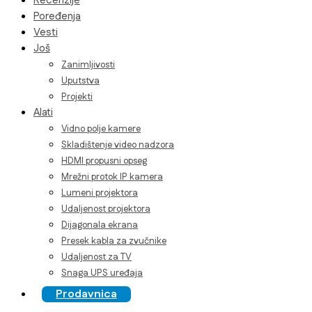
Recenzije
Poređenja
Vesti
Još
Zanimljivosti
Uputstva
Projekti
Alati
Vidno polje kamere
Skladištenje video nadzora
HDMI propusni opseg
Mrežni protok IP kamera
Lumeni projektora
Udaljenost projektora
Dijagonala ekrana
Presek kabla za zvučnike
Udaljenost za TV
Snaga UPS uređaja
Prodavnica