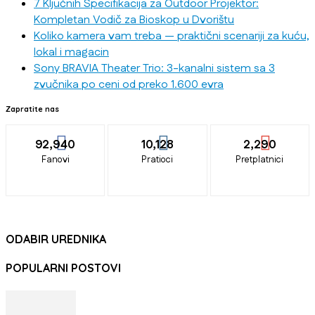
7 Ključnih Specifikacija za Outdoor Projektor:
Kompletan Vodič za Bioskop u Dvorištu
Koliko kamera vam treba — praktični scenariji za kuću,
lokal i magacin
Sony BRAVIA Theater Trio: 3-kanalni sistem sa 3
zvučnika po ceni od preko 1.600 evra
Zapratite nas
92,940
10,128
2,290
Fanovi
Pratioci
Pretplatnici
ODABIR UREDNIKA
POPULARNI POSTOVI