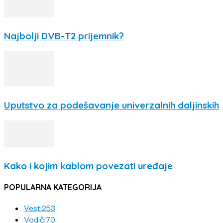
Najbolji DVB-T2 prijemnik?
Uputstvo za podešavanje univerzalnih daljinskih
Kako i kojim kablom povezati uređaje
POPULARNA KATEGORIJA
Vesti
253
Vodiči
70