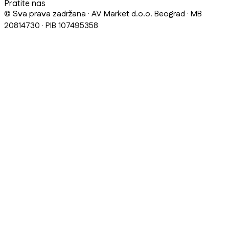
Pratite nas
© Sva prava zadržana · AV Market d.o.o. Beograd · MB
20814730 · PIB 107495358