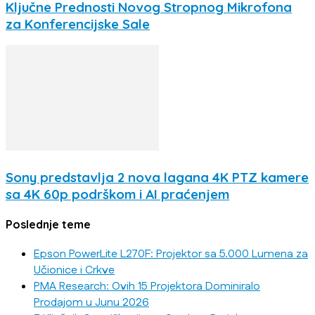
Ključne Prednosti Novog Stropnog Mikrofona
za Konferencijske Sale
Sony predstavlja 2 nova lagana 4K PTZ kamere
sa 4K 60p podrškom i AI praćenjem
Poslednje teme
Epson PowerLite L270F: Projektor sa 5.000 Lumena za
Učionice i Crkve
PMA Research: Ovih 15 Projektora Dominiralo
Prodajom u Junu 2026