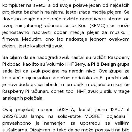
kompjuter na svetu, a od svoje pojave jedan od najčešćih
projekata baziranih na njemu jeste izrada medija plejera. Sa
dovoljno snage da pokreće različite operativne sisteme, od
ovog minijaturnog računara se uz Kodi (XBMC) skin može
jednostavno napraviti dobar medija plejer za muziku i
filmove. Međutim, ono što nedostaje jednom ovakvom
plejeru, jeste kvalitetniji zvuk.
Sa ciljem da se nadogradi zvuk nastali su različiti Raspberry
Pi dodaci kao što su Volumio i HiFiBerry, a
Pi 2 Design
grupa
sada želi da zvuk podigne na naredni nivo. Ova grupa iza
koje već stoji nekoliko uspešnih dodataka za Pi, predstavila
je novi dodatak sa hibridnim lampaškim pojačalom koji će
Raspberry Pi računaru doneti topli Hi-Fi zvuk u stilu vintage
analognih pojačala.
Ovaj projekat, nazvan 503HTA, koristi jednu 12AU7 ili
6922/6DJ8 lampu na solid-state MOSFET pojačalu i
prevashodno je namenjen za upotrebu sa velikim
slušalicama. Dizajniran je tako da se može postaviti na bilo