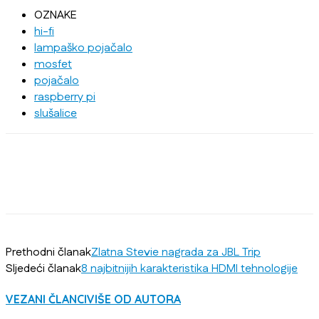
OZNAKE
hi-fi
lampaško pojačalo
mosfet
pojačalo
raspberry pi
slušalice
Prethodni članak
Zlatna Stevie nagrada za JBL Trip
Sljedeći članak
8 najbitnijih karakteristika HDMI tehnologije
VEZANI ČLANCI
VIŠE OD AUTORA