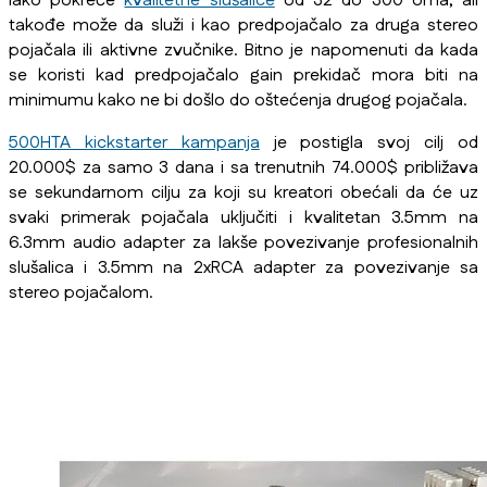
lako pokreće
kvalitetne slušalice
od 32 do 300 oma, ali
takođe može da služi i kao predpojačalo za druga stereo
pojačala ili aktivne zvučnike. Bitno je napomenuti da kada
se koristi kad predpojačalo gain prekidač mora biti na
minimumu kako ne bi došlo do oštećenja drugog pojačala.
500HTA kickstarter kampanja
je postigla svoj cilj od
20.000$ za samo 3 dana i sa trenutnih 74.000$ približava
se sekundarnom cilju za koji su kreatori obećali da će uz
svaki primerak pojačala uključiti i kvalitetan 3.5mm na
6.3mm audio adapter za lakše povezivanje profesionalnih
slušalica i 3.5mm na 2xRCA adapter za povezivanje sa
stereo pojačalom.