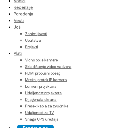
Vodiči
Recenzije
Poređenja
Vesti
Još
Zanimljivosti
Uputstva
Projekti
Alati
Vidno polje kamere
Skladištenje video nadzora
HDMI propusni opseg
Mrežni protok IP kamera
Lumeni projektora
Udaljenost projektora
Dijagonala ekrana
Presek kabla za zvučnike
Udaljenost za TV
Snaga UPS uređaja