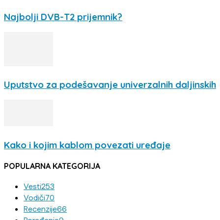
Najbolji DVB-T2 prijemnik?
Uputstvo za podešavanje univerzalnih daljinskih
Kako i kojim kablom povezati uređaje
POPULARNA KATEGORIJA
Vesti
253
Vodiči
70
Recenzije
66