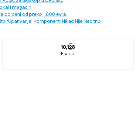
n Vodič za Bioskop u Dvorištu
lokal i magacin
ka po ceni od preko 1.600 evra
što ‘Uparivanje’ Komponenti Nikad Nije Nebitno
10,128
Pratioci