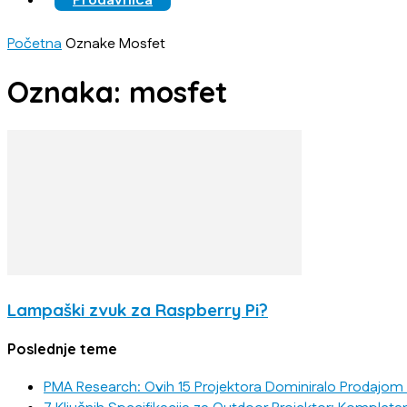
Prodavnica
Početna
Oznake
Mosfet
Oznaka: mosfet
Lampaški zvuk za Raspberry Pi?
Poslednje teme
PMA Research: Ovih 15 Projektora Dominiralo Prodajom