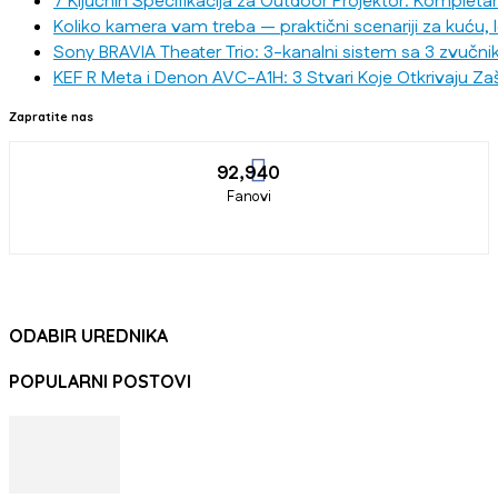
7 Ključnih Specifikacija za Outdoor Projektor: Kompleta
Koliko kamera vam treba — praktični scenariji za kuću, 
Sony BRAVIA Theater Trio: 3-kanalni sistem sa 3 zvučni
KEF R Meta i Denon AVC-A1H: 3 Stvari Koje Otkrivaju Za
Zapratite nas
92,940
Fanovi
ODABIR UREDNIKA
POPULARNI POSTOVI