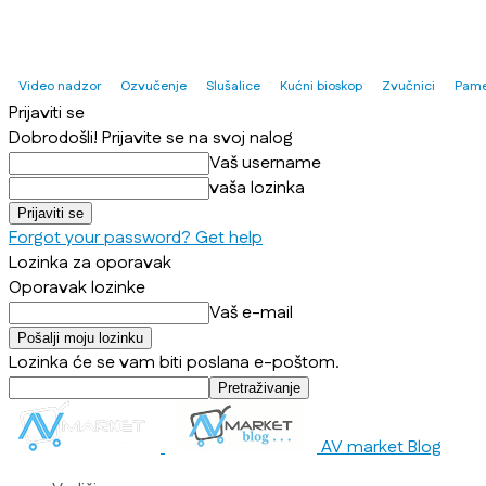
Video nadzor
Ozvučenje
Slušalice
Kućni bioskop
Zvučnici
Pame
Prijaviti se
Dobrodošli! Prijavite se na svoj nalog
Vaš username
vaša lozinka
Forgot your password? Get help
Lozinka za oporavak
Oporavak lozinke
Vaš e-mail
Lozinka će se vam biti poslana e-poštom.
AV market Blog