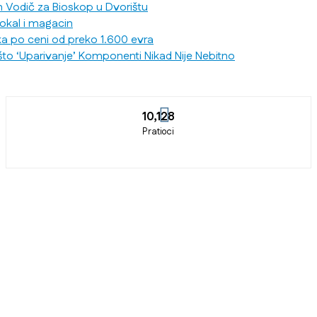
n Vodič za Bioskop u Dvorištu
lokal i magacin
ka po ceni od preko 1.600 evra
što ‘Uparivanje’ Komponenti Nikad Nije Nebitno
10,128
Pratioci