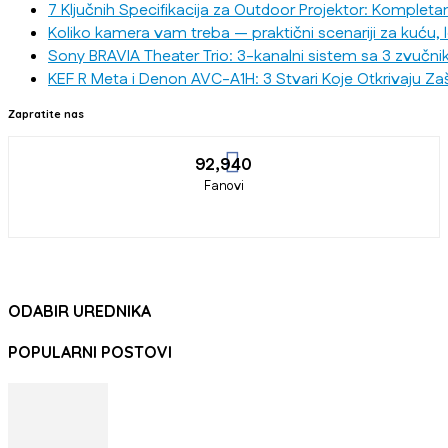
7 Ključnih Specifikacija za Outdoor Projektor: Kompleta
Koliko kamera vam treba — praktični scenariji za kuću, 
Sony BRAVIA Theater Trio: 3-kanalni sistem sa 3 zvučni
KEF R Meta i Denon AVC-A1H: 3 Stvari Koje Otkrivaju Za
Zapratite nas
92,940
Fanovi
ODABIR UREDNIKA
POPULARNI POSTOVI