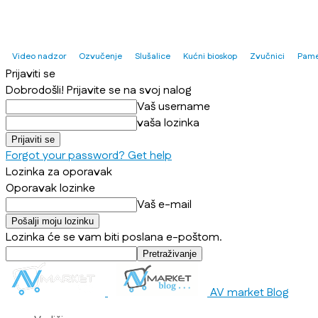
Video nadzor
Ozvučenje
Slušalice
Kućni bioskop
Zvučnici
Pame
Prijaviti se
Dobrodošli! Prijavite se na svoj nalog
Vaš username
vaša lozinka
Forgot your password? Get help
Lozinka za oporavak
Oporavak lozinke
Vaš e-mail
Lozinka će se vam biti poslana e-poštom.
AV market Blog