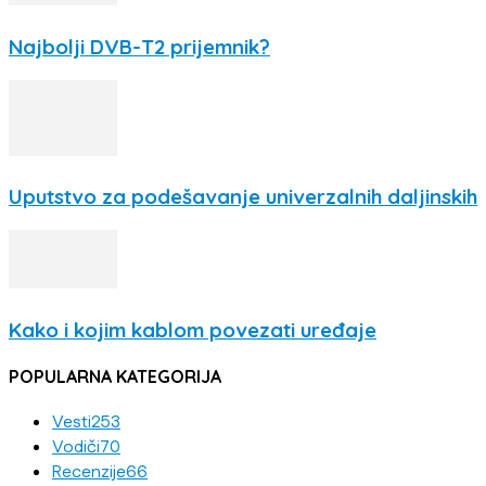
Najbolji DVB-T2 prijemnik?
Uputstvo za podešavanje univerzalnih daljinskih
Kako i kojim kablom povezati uređaje
POPULARNA KATEGORIJA
Vesti
253
Vodiči
70
Recenzije
66