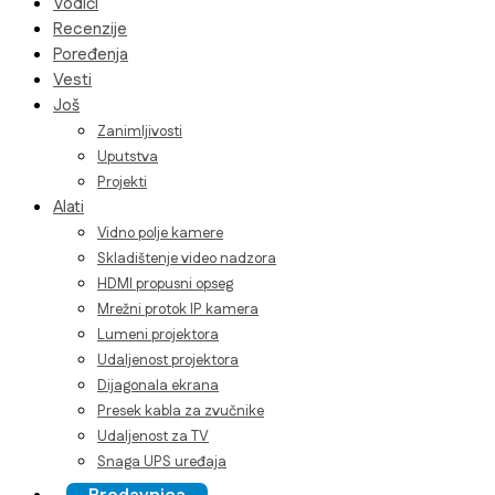
Vodiči
Recenzije
Poređenja
Vesti
Još
Zanimljivosti
Uputstva
Projekti
Alati
Vidno polje kamere
Skladištenje video nadzora
HDMI propusni opseg
Mrežni protok IP kamera
Lumeni projektora
Udaljenost projektora
Dijagonala ekrana
Presek kabla za zvučnike
Udaljenost za TV
Snaga UPS uređaja