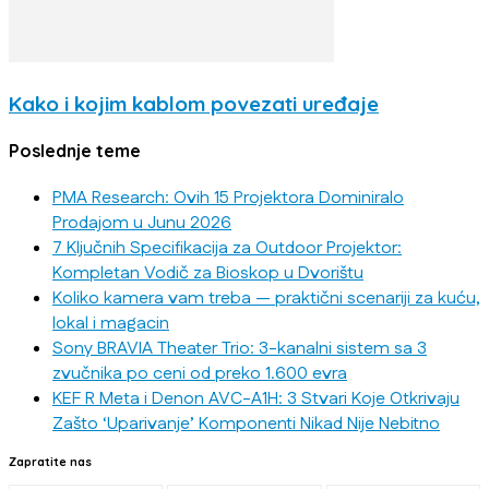
Kako i kojim kablom povezati uređaje
Poslednje teme
PMA Research: Ovih 15 Projektora Dominiralo
Prodajom u Junu 2026
7 Ključnih Specifikacija za Outdoor Projektor:
Kompletan Vodič za Bioskop u Dvorištu
Koliko kamera vam treba — praktični scenariji za kuću,
lokal i magacin
Sony BRAVIA Theater Trio: 3-kanalni sistem sa 3
zvučnika po ceni od preko 1.600 evra
KEF R Meta i Denon AVC-A1H: 3 Stvari Koje Otkrivaju
Zašto ‘Uparivanje’ Komponenti Nikad Nije Nebitno
Zapratite nas