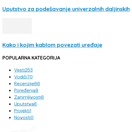
Uputstvo za podešavanje univerzalnih daljinskih
Kako i kojim kablom povezati uređaje
POPULARNA KATEGORIJA
Vesti
253
Vodiči
70
Recenzije
66
Poređenja
9
Zanimljivosti
6
Uputstva
6
Projekti
1
Novosti
0