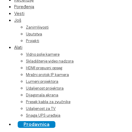
Recenzije
Poređenja
Vesti
Još
Zanimljivosti
Uputstva
Projekti
Alati
Vidno polje kamere
Skladištenje video nadzora
HDMI propusni opseg
Mrežni protok IP kamera
Lumeni projektora
Udaljenost projektora
Dijagonala ekrana
Presek kabla za zvučnike
Udaljenost za TV
Snaga UPS uređaja
Prodavnica