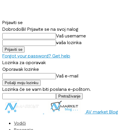
Prijaviti se
Dobrodošli! Prijavite se na svoj nalog
Vaš username
vaša lozinka
Forgot your password? Get help
Lozinka za oporavak
Oporavak lozinke
Vaš e-mail
Lozinka će se vam biti poslana e-poštom.
AV market Blog
Vodiči