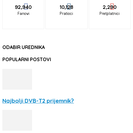
92,940
10,128
2,290
Fanovi
Pratioci
Pretplatnici
ODABIR UREDNIKA
POPULARNI POSTOVI
Najbolji DVB-T2 prijemnik?