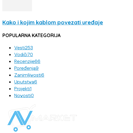
Kako i kojim kablom povezati uređaje
POPULARNA KATEGORIJA
Vesti
253
Vodiči
70
Recenzije
66
Poređenja
9
Zanimljivosti
6
Uputstva
6
Projekti
1
Novosti
0