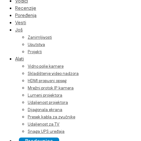
Vodiči
Recenzije
Poređenja
Vesti
Još
Zanimljivosti
Uputstva
Projekti
Alati
Vidno polje kamere
Skladištenje video nadzora
HDMI propusni opseg
Mrežni protok IP kamera
Lumeni projektora
Udaljenost projektora
Dijagonala ekrana
Presek kabla za zvučnike
Udaljenost za TV
Snaga UPS uređaja