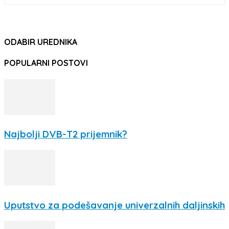
ODABIR UREDNIKA
POPULARNI POSTOVI
Najbolji DVB-T2 prijemnik?
Uputstvo za podešavanje univerzalnih daljinskih