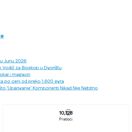
ce
 u Junu 2026
n Vodič za Bioskop u Dvorištu
lokal i magacin
ka po ceni od preko 1.600 evra
što ‘Uparivanje’ Komponenti Nikad Nije Nebitno
10,128
Pratioci