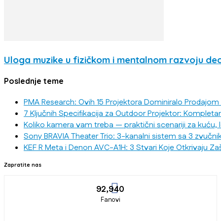
Uloga muzike u fizičkom i mentalnom razvoju de
Poslednje teme
PMA Research: Ovih 15 Projektora Dominiralo Prodajom
7 Ključnih Specifikacija za Outdoor Projektor: Kompleta
Koliko kamera vam treba — praktični scenariji za kuću, 
Sony BRAVIA Theater Trio: 3-kanalni sistem sa 3 zvučni
KEF R Meta i Denon AVC-A1H: 3 Stvari Koje Otkrivaju Za
Zapratite nas
92,940
Fanovi