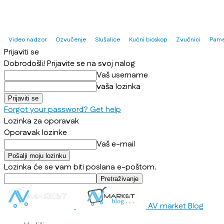
Video nadzor
Ozvučenje
Slušalice
Kućni bioskop
Zvučnici
Pame
Prijaviti se
Dobrodošli! Prijavite se na svoj nalog
Vaš username
vaša lozinka
Forgot your password? Get help
Lozinka za oporavak
Oporavak lozinke
Vaš e-mail
Lozinka će se vam biti poslana e-poštom.
AV market Blog