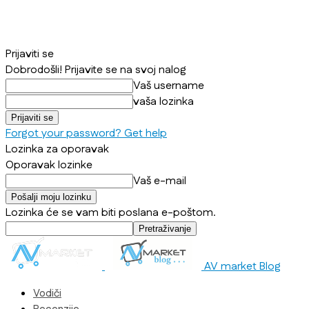
Prijaviti se
Dobrodošli! Prijavite se na svoj nalog
Vaš username
vaša lozinka
Forgot your password? Get help
Lozinka za oporavak
Oporavak lozinke
Vaš e-mail
Lozinka će se vam biti poslana e-poštom.
AV market Blog
Vodiči