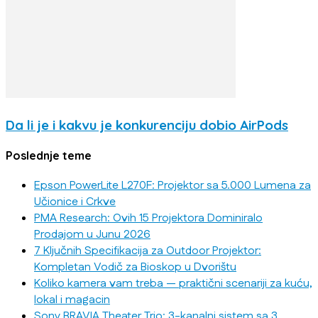
Da li je i kakvu je konkurenciju dobio AirPods
Poslednje teme
Epson PowerLite L270F: Projektor sa 5.000 Lumena za
Učionice i Crkve
PMA Research: Ovih 15 Projektora Dominiralo
Prodajom u Junu 2026
7 Ključnih Specifikacija za Outdoor Projektor:
Kompletan Vodič za Bioskop u Dvorištu
Koliko kamera vam treba — praktični scenariji za kuću,
lokal i magacin
Sony BRAVIA Theater Trio: 3-kanalni sistem sa 3