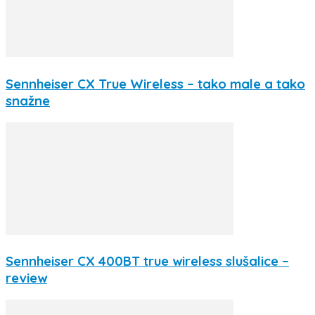
Sennheiser CX True Wireless – tako male a tako
snažne
Sennheiser CX 400BT true wireless slušalice –
review