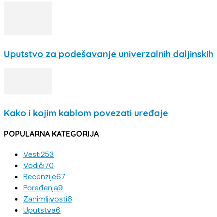
Uputstvo za podešavanje univerzalnih daljinskih
Kako i kojim kablom povezati uređaje
POPULARNA KATEGORIJA
Vesti
253
Vodiči
70
Recenzije
67
Poređenja
9
Zanimljivosti
6
Uputstva
6