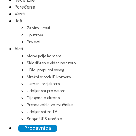
Recenzije
Poređenja
Vesti
Još
Zanimljivosti
Uputstva
Projekti
Alati
Vidno polje kamere
Skladištenje video nadzora
HDMI propusni opseg
Mrežni protok IP kamera
Lumeni projektora
Udaljenost projektora
Dijagonala ekrana
Presek kabla za zvučnike
Udaljenost za TV
Snaga UPS uređaja
Prodavnica