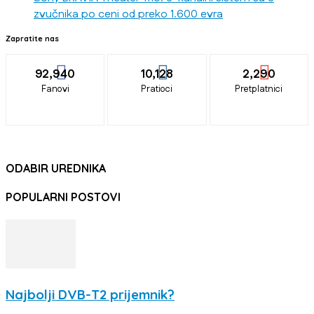
zvučnika po ceni od preko 1.600 evra
Zapratite nas
92,940
10,128
2,290
Fanovi
Pratioci
Pretplatnici
ODABIR UREDNIKA
POPULARNI POSTOVI
Najbolji DVB-T2 prijemnik?