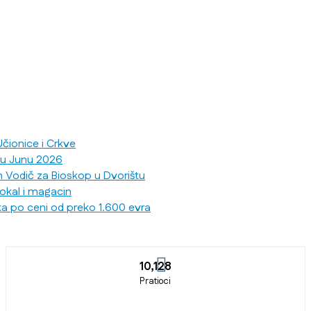
čionice i Crkve
 u Junu 2026
n Vodič za Bioskop u Dvorištu
lokal i magacin
ka po ceni od preko 1.600 evra
10,128
Pratioci