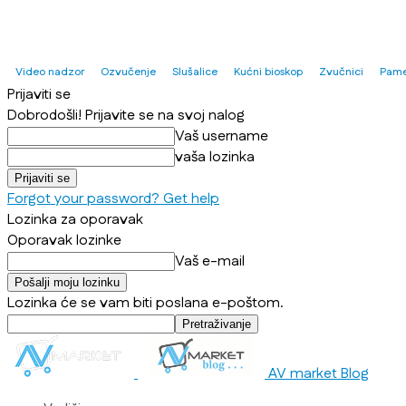
Video nadzor
Ozvučenje
Slušalice
Kućni bioskop
Zvučnici
Pame
Prijaviti se
Dobrodošli! Prijavite se na svoj nalog
Vaš username
vaša lozinka
Forgot your password? Get help
Lozinka za oporavak
Oporavak lozinke
Vaš e-mail
Lozinka će se vam biti poslana e-poštom.
AV market Blog