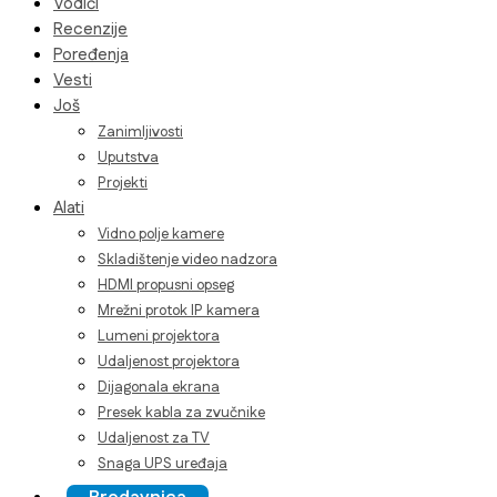
Vodiči
Recenzije
Poređenja
Vesti
Još
Zanimljivosti
Uputstva
Projekti
Alati
Vidno polje kamere
Skladištenje video nadzora
HDMI propusni opseg
Mrežni protok IP kamera
Lumeni projektora
Udaljenost projektora
Dijagonala ekrana
Presek kabla za zvučnike
Udaljenost za TV
Snaga UPS uređaja