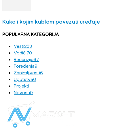
Kako i kojim kablom povezati uređaje
POPULARNA KATEGORIJA
Vesti
253
Vodiči
70
Recenzije
67
Poređenja
9
Zanimljivosti
6
Uputstva
6
Projekti
1
Novosti
0