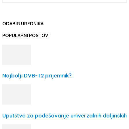
ODABIR UREDNIKA
POPULARNI POSTOVI
Najbolji DVB-T2 prijemnik?
Uputstvo za podešavanje univerzalnih daljinskih