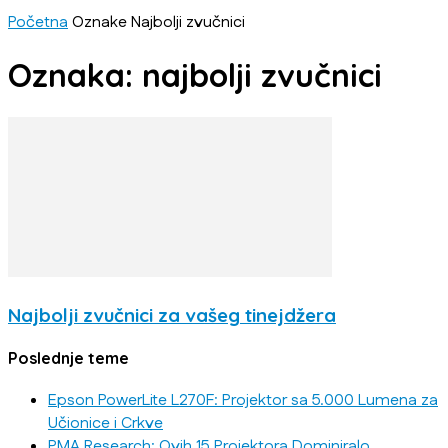
Početna
Oznake
Najbolji zvučnici
Oznaka: najbolji zvučnici
Najbolji zvučnici za vašeg tinejdžera
Poslednje teme
Epson PowerLite L270F: Projektor sa 5.000 Lumena za
Učionice i Crkve
PMA Research: Ovih 15 Projektora Dominiralo