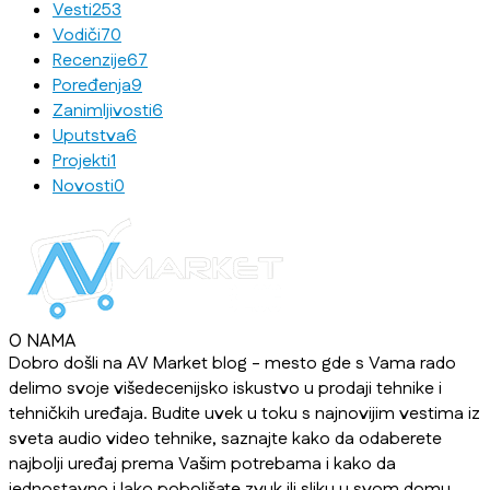
Vesti
253
Vodiči
70
Recenzije
67
Poređenja
9
Zanimljivosti
6
Uputstva
6
Projekti
1
Novosti
0
O NAMA
Dobro došli na AV Market blog - mesto gde s Vama rado
delimo svoje višedecenijsko iskustvo u prodaji tehnike i
tehničkih uređaja. Budite uvek u toku s najnovijim vestima iz
sveta audio video tehnike, saznajte kako da odaberete
najbolji uređaj prema Vašim potrebama i kako da
jednostavno i lako poboljšate zvuk ili sliku u svom domu,