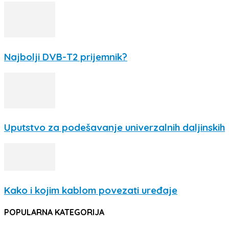
Najbolji DVB-T2 prijemnik?
Uputstvo za podešavanje univerzalnih daljinskih
Kako i kojim kablom povezati uređaje
POPULARNA KATEGORIJA