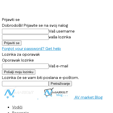
Prijaviti se
Dobrodošli! Prijavite se na svoj nalog
Vaš username
vaša lozinka
Forgot your password? Get help
Lozinka za oporavak
Oporavak lozinke
Vaš e-mail
Lozinka će se vam biti poslana e-poštom.
AV market Blog
Vodiči