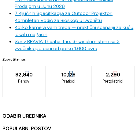
Prodajom u Junu 2026
7 Ključnih Specifikacija za Outdoor Projektor:
Kompletan Vodič za Bioskop u Dvorištu
Koliko kamera vam treba — praktični scenariji za kuću,
lokal i magacin
Sony BRAVIA Theater Trio: 3-kanalni sistem sa 3
zvučnika po ceni od preko 1.600 evra
Zapratite nas
92,940
10,128
2,290
Fanovi
Pratioci
Pretplatnici
ODABIR UREDNIKA
POPULARNI POSTOVI