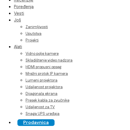
Recenzije
Poređenja
Vesti
Još
Zanimljivosti
Uputstva
Projekti
Alati
Vidno polje kamere
Skladištenje video nadzora
HDMI propusni opseg
Mrežni protok IP kamera
Lumeni projektora
Udaljenost projektora
Dijagonala ekrana
Presek kabla za zvučnike
Udaljenost za TV
Snaga UPS uređaja
Prodavnica