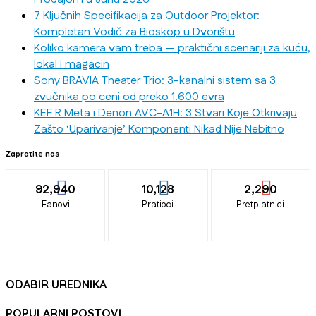
7 Ključnih Specifikacija za Outdoor Projektor:
Kompletan Vodič za Bioskop u Dvorištu
Koliko kamera vam treba — praktični scenariji za kuću,
lokal i magacin
Sony BRAVIA Theater Trio: 3-kanalni sistem sa 3
zvučnika po ceni od preko 1.600 evra
KEF R Meta i Denon AVC-A1H: 3 Stvari Koje Otkrivaju
Zašto ‘Uparivanje’ Komponenti Nikad Nije Nebitno
Zapratite nas
92,940
10,128
2,290
Fanovi
Pratioci
Pretplatnici
ODABIR UREDNIKA
POPULARNI POSTOVI