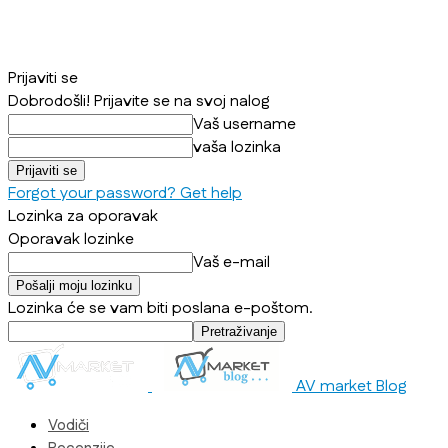
Prijaviti se
Dobrodošli! Prijavite se na svoj nalog
Vaš username
vaša lozinka
Forgot your password? Get help
Lozinka za oporavak
Oporavak lozinke
Vaš e-mail
Lozinka će se vam biti poslana e-poštom.
AV market Blog
Vodiči