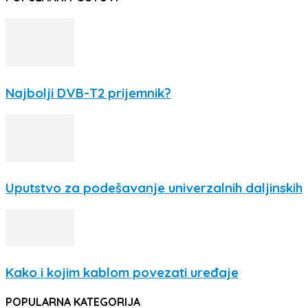
Najbolji DVB-T2 prijemnik?
Uputstvo za podešavanje univerzalnih daljinskih
Kako i kojim kablom povezati uređaje
POPULARNA KATEGORIJA