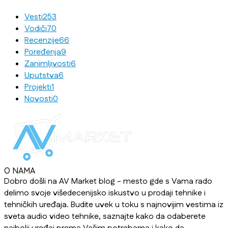
Vesti
253
Vodiči
70
Recenzije
66
Poređenja
9
Zanimljivosti
6
Uputstva
6
Projekti
1
Novosti
0
O NAMA
Dobro došli na AV Market blog - mesto gde s Vama rado
delimo svoje višedecenijsko iskustvo u prodaji tehnike i
tehničkih uređaja. Budite uvek u toku s najnovijim vestima iz
sveta audio video tehnike, saznajte kako da odaberete