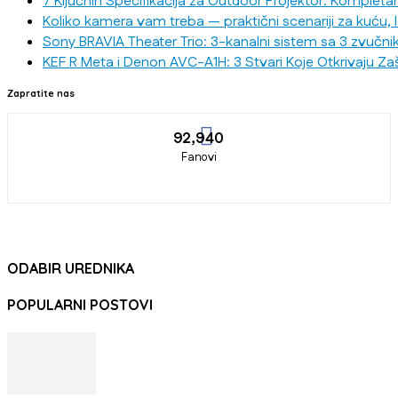
7 Ključnih Specifikacija za Outdoor Projektor: Kompleta
Koliko kamera vam treba — praktični scenariji za kuću, 
Sony BRAVIA Theater Trio: 3-kanalni sistem sa 3 zvučni
KEF R Meta i Denon AVC-A1H: 3 Stvari Koje Otkrivaju Za
Zapratite nas
92,940
Fanovi
ODABIR UREDNIKA
POPULARNI POSTOVI