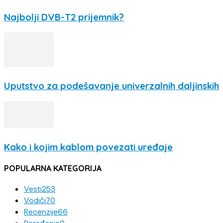
Najbolji DVB-T2 prijemnik?
Uputstvo za podešavanje univerzalnih daljinskih
Kako i kojim kablom povezati uređaje
POPULARNA KATEGORIJA
Vesti
253
Vodiči
70
Recenzije
66