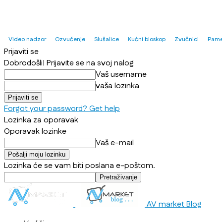
Video nadzor
Ozvučenje
Slušalice
Kućni bioskop
Zvučnici
Pame
Prijaviti se
Dobrodošli! Prijavite se na svoj nalog
Vaš username
vaša lozinka
Forgot your password? Get help
Lozinka za oporavak
Oporavak lozinke
Vaš e-mail
Lozinka će se vam biti poslana e-poštom.
AV market Blog