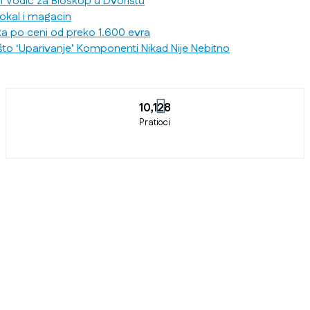
n Vodič za Bioskop u Dvorištu
lokal i magacin
ka po ceni od preko 1.600 evra
što ‘Uparivanje’ Komponenti Nikad Nije Nebitno
10,128
Pratioci