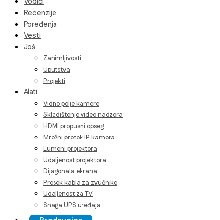
Vodiči
Recenzije
Poređenja
Vesti
Još
Zanimljivosti
Uputstva
Projekti
Alati
Vidno polje kamere
Skladištenje video nadzora
HDMI propusni opseg
Mrežni protok IP kamera
Lumeni projektora
Udaljenost projektora
Dijagonala ekrana
Presek kabla za zvučnike
Udaljenost za TV
Snaga UPS uređaja