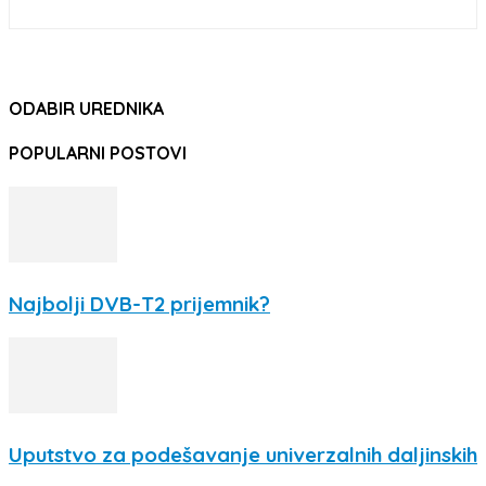
ODABIR UREDNIKA
POPULARNI POSTOVI
Najbolji DVB-T2 prijemnik?
Uputstvo za podešavanje univerzalnih daljinskih