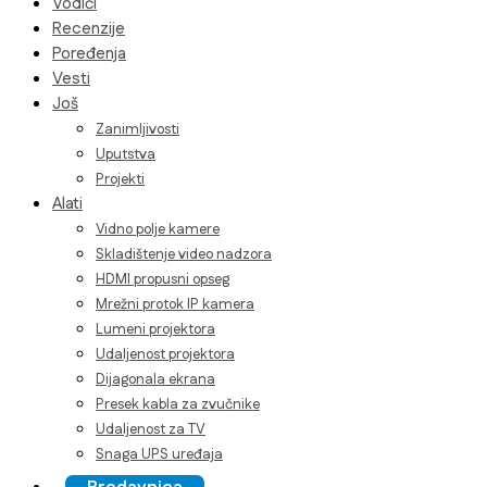
Vodiči
Recenzije
Poređenja
Vesti
Još
Zanimljivosti
Uputstva
Projekti
Alati
Vidno polje kamere
Skladištenje video nadzora
HDMI propusni opseg
Mrežni protok IP kamera
Lumeni projektora
Udaljenost projektora
Dijagonala ekrana
Presek kabla za zvučnike
Udaljenost za TV
Snaga UPS uređaja