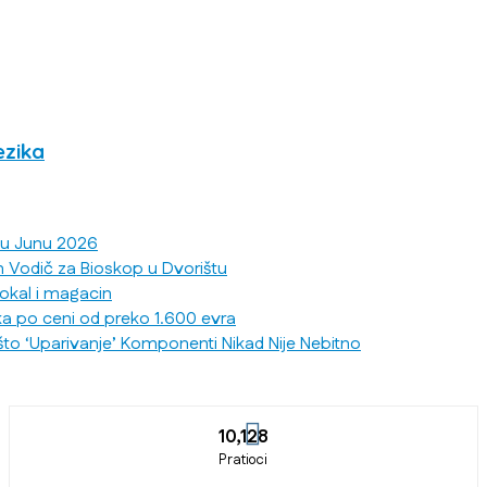
ezika
 u Junu 2026
n Vodič za Bioskop u Dvorištu
lokal i magacin
ka po ceni od preko 1.600 evra
što ‘Uparivanje’ Komponenti Nikad Nije Nebitno
10,128
Pratioci