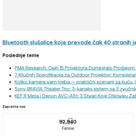
Bluetooth slušalice koje prevode čak 40 stranih j
Poslednje teme
PMA Research: Ovih 15 Projektora Dominiralo Prodajom
7 Ključnih Specifikacija za Outdoor Projektor: Kompleta
Koliko kamera vam treba — praktični scenariji za kuću, 
Sony BRAVIA Theater Trio: 3-kanalni sistem sa 3 zvučni
KEF R Meta i Denon AVC-A1H: 3 Stvari Koje Otkrivaju Za
Zapratite nas
92,940
Fanovi