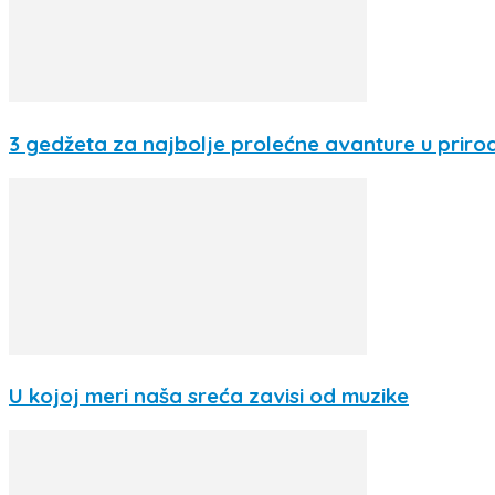
3 gedžeta za najbolje prolećne avanture u prirod
U kojoj meri naša sreća zavisi od muzike