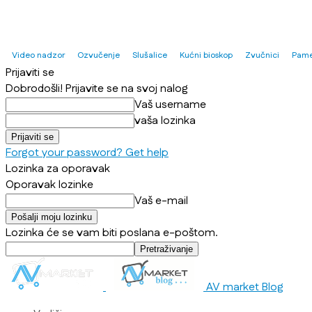
Video nadzor
Ozvučenje
Slušalice
Kućni bioskop
Zvučnici
Pame
Prijaviti se
Dobrodošli! Prijavite se na svoj nalog
Vaš username
vaša lozinka
Forgot your password? Get help
Lozinka za oporavak
Oporavak lozinke
Vaš e-mail
Lozinka će se vam biti poslana e-poštom.
AV market Blog