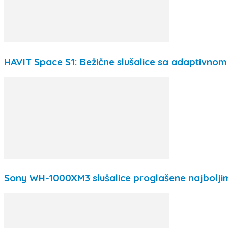
HAVIT Space S1: Bežične slušalice sa adaptivnom 
Sony WH-1000XM3 slušalice proglašene najbolji