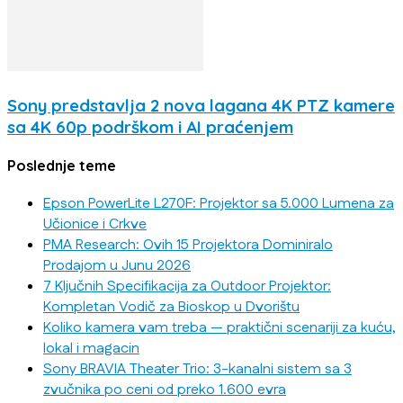
Sony predstavlja 2 nova lagana 4K PTZ kamere
sa 4K 60p podrškom i AI praćenjem
Poslednje teme
Epson PowerLite L270F: Projektor sa 5.000 Lumena za
Učionice i Crkve
PMA Research: Ovih 15 Projektora Dominiralo
Prodajom u Junu 2026
7 Ključnih Specifikacija za Outdoor Projektor:
Kompletan Vodič za Bioskop u Dvorištu
Koliko kamera vam treba — praktični scenariji za kuću,
lokal i magacin
Sony BRAVIA Theater Trio: 3-kanalni sistem sa 3
zvučnika po ceni od preko 1.600 evra