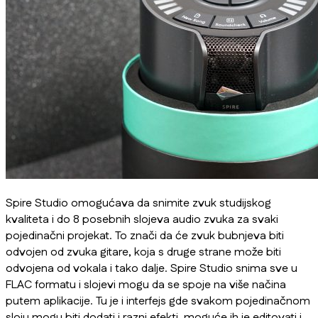
Spire Studio omogućava da snimite zvuk studijskog
kvaliteta i do 8 posebnih slojeva audio zvuka za svaki
pojedinačni projekat. To znači da će zvuk bubnjeva biti
odvojen od zvuka gitare, koja s druge strane može biti
odvojena od vokala i tako dalje. Spire Studio snima sve u
FLAC formatu i slojevi mogu da se spoje na više načina
putem aplikacije. Tu je i interfejs gde svakom pojedinačnom
sloju mogu biti dodati i razni efekti, moguće ih je editovati i