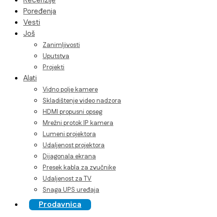
Recenzije
Poređenja
Vesti
Još
Zanimljivosti
Uputstva
Projekti
Alati
Vidno polje kamere
Skladištenje video nadzora
HDMI propusni opseg
Mrežni protok IP kamera
Lumeni projektora
Udaljenost projektora
Dijagonala ekrana
Presek kabla za zvučnike
Udaljenost za TV
Snaga UPS uređaja
Prodavnica