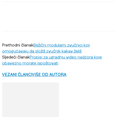
Prethodni članak
Bežični modularni zvučnici koji
omogućavaju da složiš zvučnik kakav želiš
Sljedeći članak
Propisi za ugradnju video nadzora koje
obavezno morate ispoštovati
VEZANI ČLANCI
VIŠE OD AUTORA