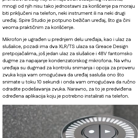
mnogi od njih nisu tako jednostavni za korišćenje pa moraju
biti priključeni na telefon, neki instrument ili na neki drugi
uređaj. Spire Studio je potpuno bežičan uređaj, što ga čini
veoma praktičnim za korišćenje.
Mikrofon je ugrađen u prednjem delu uređaja, kao i ulaz za
slušalice, pozadi ima dva XLR/TS ulaza sa Greace Design
pretpojačalima, još jedan ulaz za slušalice i 48V fantomsko
dugme za napajanje kondenzatorskog mikrofona. Na vrhu
uređaja su dugmad za kontrolu snimanja i opcija za proveru
zvuka koja vam omogućava da uređaj sasluša ono što
snimate u toku 10 sekundi i onda vam omogućava da ručno
odradite podešavanja zvuka. Naravno, za to je predviđena
određena aplikacija koju je potrebno instalirati na telefon.