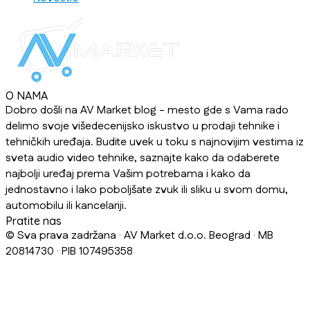
O NAMA
Dobro došli na AV Market blog - mesto gde s Vama rado
delimo svoje višedecenijsko iskustvo u prodaji tehnike i
tehničkih uređaja. Budite uvek u toku s najnovijim vestima iz
sveta audio video tehnike, saznajte kako da odaberete
najbolji uređaj prema Vašim potrebama i kako da
jednostavno i lako poboljšate zvuk ili sliku u svom domu,
automobilu ili kancelariji.
Pratite nas
© Sva prava zadržana · AV Market d.o.o. Beograd · MB
20814730 · PIB 107495358