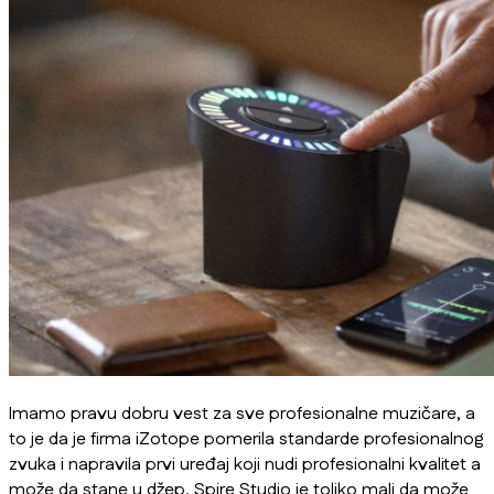
Imamo pravu dobru vest za sve profesionalne muzičare, a
to je da je firma iZotope pomerila standarde profesionalnog
zvuka i napravila prvi uređaj koji nudi profesionalni kvalitet a
može da stane u džep. Spire Studio je toliko mali da može