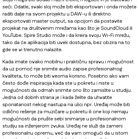
seći. Odatle, svaki sloj može biti eksportovan i onda možete
raditi dalje na svom projektu u DAW-u ili direktno
eksportovati master output, sa opcijom da postavite
projekat na društvenim mrežama kao što je SoundCloud ili
YouTube. Spire Studio može i da kreira svoju Wi-Fi mrežu,
tako da će aplikacija biti uvek dostupna, bez obzira na to
gde se vi trenutno nalazite.
Kada imate ovako mobilnu i praktičnu spravu i mogućnost
da uz pomoć nje snimite audio zapise profesionalnog
kvaliteta, to može biti veoma korisno. Posebno ako vam
često dođe inspiracija kada ste u pokretu i niste u
mogućnosti da odmah snimite ono što zamislite u studiju.
Jedna od dobrih strana je i kada želite da uhvatite
sponatanost nekog nastupa na ulici npr. Uređaj može biti
odlično rešenje za muzičare u pokretu ili one koji nemaju
mogućnosti da priušte sebi snimanje u profesionalnom
studiju sa inženjerom zvuka. Uređaj ne služi da zameni
profesionalnu opremu, već da vam omogući da u istom