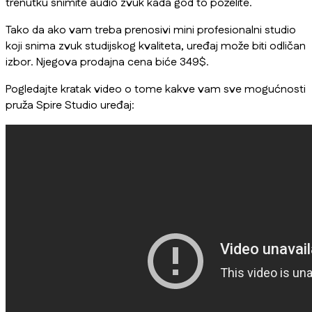
trenutku snimite audio zvuk kada god to poželite.
Tako da ako vam treba prenosivi mini profesionalni studio
koji snima zvuk studijskog kvaliteta, uređaj može biti odličan
izbor. Njegova prodajna cena biće 349$.
Pogledajte kratak video o tome kakve vam sve mogućnosti
pruža Spire Studio uređaj: