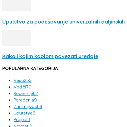
Uputstvo za podešavanje univerzalnih daljinskih
Kako i kojim kablom povezati uređaje
POPULARNA KATEGORIJA
Vesti
253
Vodiči
70
Recenzije
67
Poređenja
9
Zanimljivosti
6
Uputstva
6
Projekti
1
Novosti
0