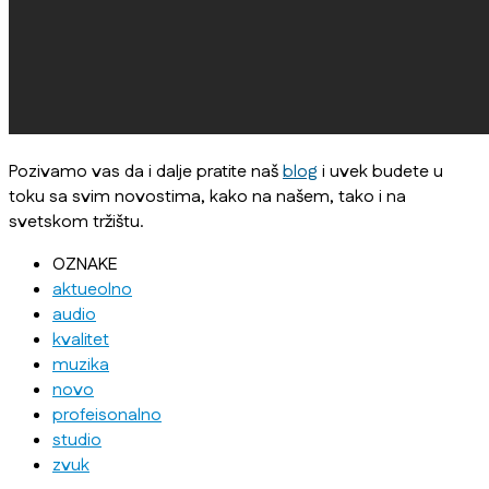
Pozivamo vas da i dalje pratite naš
blog
i uvek budete u
toku sa svim novostima, kako na našem, tako i na
svetskom tržištu.
OZNAKE
aktueolno
audio
kvalitet
muzika
novo
profeisonalno
studio
zvuk