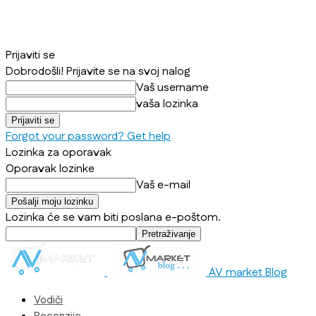
Prijaviti se
Dobrodošli! Prijavite se na svoj nalog
Vaš username
vaša lozinka
Forgot your password? Get help
Lozinka za oporavak
Oporavak lozinke
Vaš e-mail
Lozinka će se vam biti poslana e-poštom.
AV market Blog
Vodiči