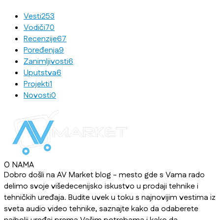
Vesti
253
Vodiči
70
Recenzije
67
Poređenja
9
Zanimljivosti
6
Uputstva
6
Projekti
1
Novosti
0
O NAMA
Dobro došli na AV Market blog - mesto gde s Vama rado
delimo svoje višedecenijsko iskustvo u prodaji tehnike i
tehničkih uređaja. Budite uvek u toku s najnovijim vestima iz
sveta audio video tehnike, saznajte kako da odaberete