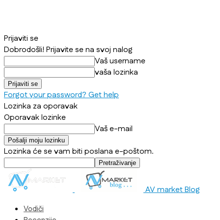
Prijaviti se
Dobrodošli! Prijavite se na svoj nalog
Vaš username
vaša lozinka
Forgot your password? Get help
Lozinka za oporavak
Oporavak lozinke
Vaš e-mail
Lozinka će se vam biti poslana e-poštom.
AV market Blog
Vodiči