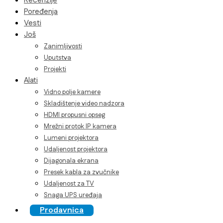
Recenzije
Poređenja
Vesti
Još
Zanimljivosti
Uputstva
Projekti
Alati
Vidno polje kamere
Skladištenje video nadzora
HDMI propusni opseg
Mrežni protok IP kamera
Lumeni projektora
Udaljenost projektora
Dijagonala ekrana
Presek kabla za zvučnike
Udaljenost za TV
Snaga UPS uređaja
Prodavnica