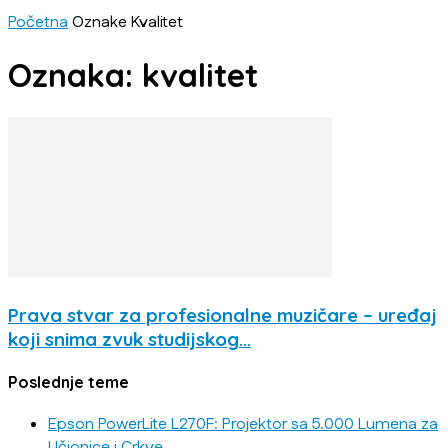
Početna
Oznake
Kvalitet
Oznaka: kvalitet
Prava stvar za profesionalne muzičare – uređaj
koji snima zvuk studijskog...
Poslednje teme
Epson PowerLite L270F: Projektor sa 5.000 Lumena za
Učionice i Crkve