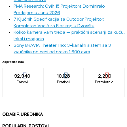
PMA Research: Ovih 15 Projektora Dominiralo
Prodajom u Junu 2026
7 Ključnih Specifikacija za Outdoor Projektor:
Kompletan Vodič za Bioskop u Dvorištu
Koliko kamera vam treba — praktični scenariji za kuću,
lokal i magacin
Sony BRAVIA Theater Trio: 3-kanalni sistem sa 3
zvučnika po ceni od preko 1.600 evra
Zapratite nas
92,940
10,128
2,290
Fanovi
Pratioci
Pretplatnici
ODABIR UREDNIKA
POPULARNI POSTOVI