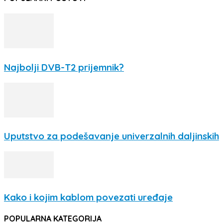
Najbolji DVB-T2 prijemnik?
Uputstvo za podešavanje univerzalnih daljinskih
Kako i kojim kablom povezati uređaje
POPULARNA KATEGORIJA