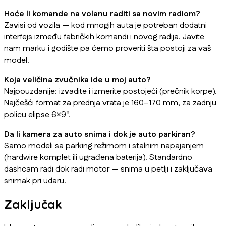
Hoće li komande na volanu raditi sa novim radiom?
Zavisi od vozila — kod mnogih auta je potreban dodatni
interfejs između fabričkih komandi i novog radija. Javite
nam marku i godište pa ćemo proveriti šta postoji za vaš
model.
Koja veličina zvučnika ide u moj auto?
Najpouzdanije: izvadite i izmerite postojeći (prečnik korpe).
Najčešći format za prednja vrata je 160–170 mm, za zadnju
policu elipse 6×9".
Da li kamera za auto snima i dok je auto parkiran?
Samo modeli sa parking režimom i stalnim napajanjem
(hardwire komplet ili ugrađena baterija). Standardno
dashcam radi dok radi motor — snima u petlji i zaključava
snimak pri udaru.
Zaključak