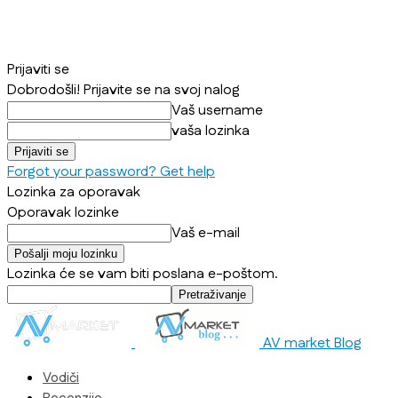
Prijaviti se
Dobrodošli! Prijavite se na svoj nalog
Vaš username
vaša lozinka
Forgot your password? Get help
Lozinka za oporavak
Oporavak lozinke
Vaš e-mail
Lozinka će se vam biti poslana e-poštom.
AV market Blog
Vodiči