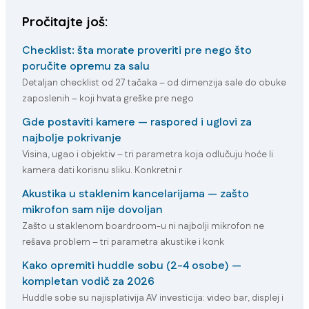
Pročitajte još:
Checklist: šta morate proveriti pre nego što
poručite opremu za salu
Detaljan checklist od 27 tačaka – od dimenzija sale do obuke
zaposlenih – koji hvata greške pre nego
Gde postaviti kamere — raspored i uglovi za
najbolje pokrivanje
Visina, ugao i objektiv – tri parametra koja odlučuju hoće li
kamera dati korisnu sliku. Konkretni r
Akustika u staklenim kancelarijama — zašto
mikrofon sam nije dovoljan
Zašto u staklenom boardroom-u ni najbolji mikrofon ne
rešava problem – tri parametra akustike i konk
Kako opremiti huddle sobu (2-4 osobe) —
kompletan vodič za 2026
Huddle sobe su najisplativija AV investicija: video bar, displej i