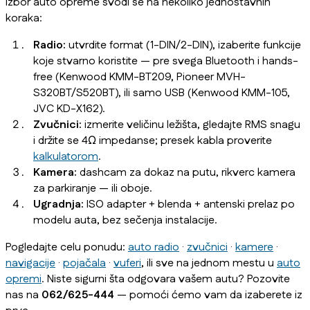
Izbor auto opreme svodi se na nekoliko jednostavnih
koraka:
Radio:
utvrdite format (1-DIN/2-DIN), izaberite funkcije
koje stvarno koristite — pre svega Bluetooth i hands-
free (Kenwood KMM-BT209, Pioneer MVH-
S320BT/S520BT), ili samo USB (Kenwood KMM-105,
JVC KD-X162).
Zvučnici:
izmerite veličinu ležišta, gledajte RMS snagu
i držite se 4Ω impedanse; presek kabla proverite
kalkulatorom
.
Kamera:
dashcam za dokaz na putu, rikverc kamera
za parkiranje — ili oboje.
Ugradnja:
ISO adapter + blenda + antenski prelaz po
modelu auta, bez sečenja instalacije.
Pogledajte celu ponudu:
auto radio
·
zvučnici
·
kamere
·
navigacije
·
pojačala
·
vuferi
, ili sve na jednom mestu u
auto
opremi
. Niste sigurni šta odgovara vašem autu? Pozovite
nas na
062/625-444
— pomoći ćemo vam da izaberete iz