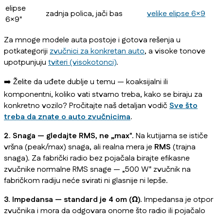
elipse
zadnja polica, jači bas
velike elipse 6×9
6×9"
Za mnoge modele auta postoje i gotova rešenja u
potkategoriji
zvučnici za konkretan auto
, a visoke tonove
upotpunjuju
tviteri (visokotonci)
.
➡️ Želite da uđete dublje u temu — koaksijalni ili
komponentni, koliko vati stvarno treba, kako se biraju za
konkretno vozilo? Pročitajte naš detaljan vodič
Sve što
treba da znate o auto zvučnicima
.
2. Snaga — gledajte RMS, ne „max".
Na kutijama se ističe
vršna (peak/max) snaga, ali realna mera je
RMS
(trajna
snaga). Za fabrički radio bez pojačala birajte efikasne
zvučnike normalne RMS snage — „500 W" zvučnik na
fabričkom radiju neće svirati ni glasnije ni lepše.
3. Impedansa — standard je 4 om (Ω).
Impedansa je otpor
zvučnika i mora da odgovara onome što radio ili pojačalo