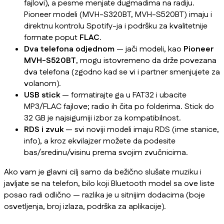
fajlovi), a pesme menjate dugmadima na radiju.
Pioneer modeli (MVH-S320BT, MVH-S520BT) imaju i
direktnu kontrolu Spotify-ja i podršku za kvalitetnije
formate poput
FLAC
.
Dva telefona odjednom
— jači modeli, kao
Pioneer
MVH-S520BT
, mogu istovremeno da drže povezana
dva telefona (zgodno kad se vi i partner smenjujete za
volanom).
USB stick
— formatirajte ga u FAT32 i ubacite
MP3/FLAC fajlove; radio ih čita po folderima. Stick do
32 GB je najsigurniji izbor za kompatibilnost.
RDS i zvuk
— svi noviji modeli imaju RDS (ime stanice,
info), a kroz ekvilajzer možete da podesite
bas/sredinu/visinu prema svojim zvučnicima.
Ako vam je glavni cilj samo da bežično slušate muziku i
javljate se na telefon, bilo koji Bluetooth model sa ove liste
posao radi odlično — razlika je u sitnijim dodacima (boje
osvetljenja, broj izlaza, podrška za aplikacije).