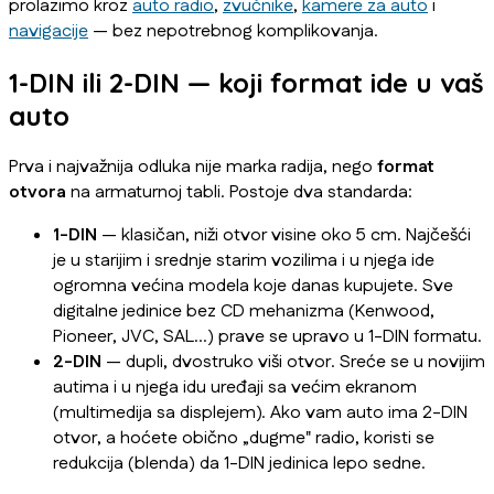
prolazimo kroz
auto radio
,
zvučnike
,
kamere za auto
i
navigacije
— bez nepotrebnog komplikovanja.
1-DIN ili 2-DIN — koji format ide u vaš
auto
Prva i najvažnija odluka nije marka radija, nego
format
otvora
na armaturnoj tabli. Postoje dva standarda:
1-DIN
— klasičan, niži otvor visine oko 5 cm. Najčešći
je u starijim i srednje starim vozilima i u njega ide
ogromna većina modela koje danas kupujete. Sve
digitalne jedinice bez CD mehanizma (Kenwood,
Pioneer, JVC, SAL…) prave se upravo u 1-DIN formatu.
2-DIN
— dupli, dvostruko viši otvor. Sreće se u novijim
autima i u njega idu uređaji sa većim ekranom
(multimedija sa displejem). Ako vam auto ima 2-DIN
otvor, a hoćete obično „dugme" radio, koristi se
redukcija (blenda) da 1-DIN jedinica lepo sedne.