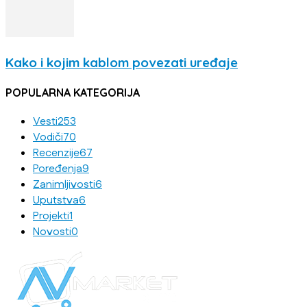
Kako i kojim kablom povezati uređaje
POPULARNA KATEGORIJA
Vesti
253
Vodiči
70
Recenzije
67
Poređenja
9
Zanimljivosti
6
Uputstva
6
Projekti
1
Novosti
0