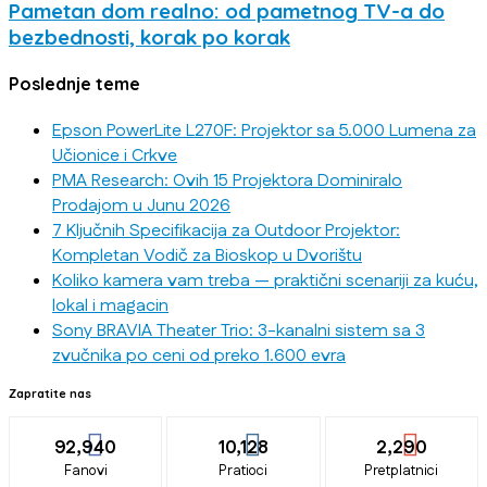
Pametan dom realno: od pametnog TV-a do
bezbednosti, korak po korak
Poslednje teme
Epson PowerLite L270F: Projektor sa 5.000 Lumena za
Učionice i Crkve
PMA Research: Ovih 15 Projektora Dominiralo
Prodajom u Junu 2026
7 Ključnih Specifikacija za Outdoor Projektor:
Kompletan Vodič za Bioskop u Dvorištu
Koliko kamera vam treba — praktični scenariji za kuću,
lokal i magacin
Sony BRAVIA Theater Trio: 3-kanalni sistem sa 3
zvučnika po ceni od preko 1.600 evra
Zapratite nas
92,940
10,128
2,290
Fanovi
Pratioci
Pretplatnici