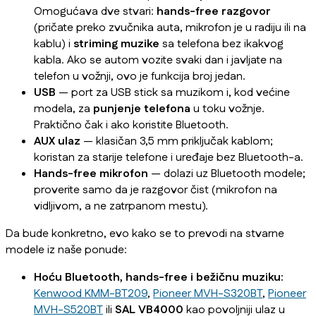
Omogućava dve stvari:
hands-free razgovor
(pričate preko zvučnika auta, mikrofon je u radiju ili na
kablu) i
striming muzike
sa telefona bez ikakvog
kabla. Ako se autom vozite svaki dan i javljate na
telefon u vožnji, ovo je funkcija broj jedan.
USB
— port za USB stick sa muzikom i, kod većine
modela, za
punjenje telefona
u toku vožnje.
Praktično čak i ako koristite Bluetooth.
AUX ulaz
— klasičan 3,5 mm priključak kablom;
koristan za starije telefone i uređaje bez Bluetooth-a.
Hands-free mikrofon
— dolazi uz Bluetooth modele;
proverite samo da je razgovor čist (mikrofon na
vidljivom, a ne zatrpanom mestu).
Da bude konkretno, evo kako se to prevodi na stvarne
modele iz naše ponude:
Hoću Bluetooth, hands-free i bežičnu muziku:
Kenwood KMM-BT209
,
Pioneer MVH-S320BT
,
Pioneer
MVH-S520BT
ili
SAL VB4000
kao povoljniji ulaz u