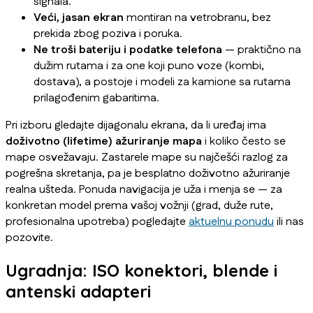
signala.
Veći, jasan ekran
montiran na vetrobranu, bez
prekida zbog poziva i poruka.
Ne troši bateriju i podatke telefona
— praktično na
dužim rutama i za one koji puno voze (kombi,
dostava), a postoje i modeli za kamione sa rutama
prilagođenim gabaritima.
Pri izboru gledajte dijagonalu ekrana, da li uređaj ima
doživotno (lifetime) ažuriranje mapa
i koliko često se
mape osvežavaju. Zastarele mape su najčešći razlog za
pogrešna skretanja, pa je besplatno doživotno ažuriranje
realna ušteda. Ponuda navigacija je uža i menja se — za
konkretan model prema vašoj vožnji (grad, duže rute,
profesionalna upotreba) pogledajte
aktuelnu ponudu
ili nas
pozovite.
Ugradnja: ISO konektori, blende i
antenski adapteri