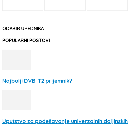
ODABIR UREDNIKA
POPULARNI POSTOVI
Najbolji DVB-T2 prijemnik?
Uputstvo za podešavanje univerzalnih daljinskih