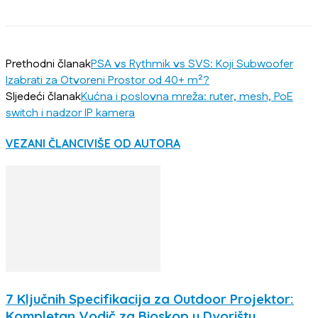
Prethodni članak
PSA vs Rythmik vs SVS: Koji Subwoofer
Izabrati za Otvoreni Prostor od 40+ m²?
Sljedeći članak
Kućna i poslovna mreža: ruter, mesh, PoE
switch i nadzor IP kamera
VEZANI ČLANCI
VIŠE OD AUTORA
7 Ključnih Specifikacija za Outdoor Projektor:
Kompletan Vodič za Bioskop u Dvorištu