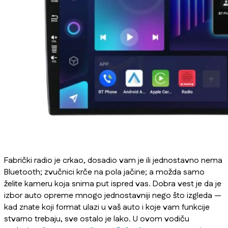
Fabrički radio je crkao, dosadio vam je ili jednostavno nema
Bluetooth; zvučnici krče na pola jačine; a možda samo
želite kameru koja snima put ispred vas. Dobra vest je da je
izbor auto opreme mnogo jednostavniji nego što izgleda —
kad znate koji format ulazi u vaš auto i koje vam funkcije
stvarno trebaju, sve ostalo je lako. U ovom vodiču