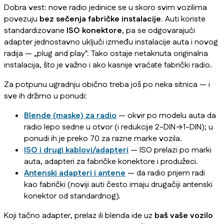
Dobra vest: nove radio jedinice se u skoro svim vozilima
povezuju
bez sečenja fabričke instalacije
. Auti koriste
standardizovane
ISO konektore
, pa se odgovarajući
adapter jednostavno uključi između instalacije auta i novog
radija — „plug and play". Tako ostaje netaknuta originalna
instalacija, što je važno i ako kasnije vraćate fabrički radio.
Za potpunu ugradnju obično treba još po neka sitnica — i
sve ih držimo u ponudi:
Blende (maske) za radio
— okvir po modelu auta da
radio lepo sedne u otvor (i redukcije 2-DIN→1-DIN); u
ponudi ih je preko 70 za razne marke vozila.
ISO i drugi kablovi/adapteri
— ISO prelazi po marki
auta, adapteri za fabričke konektore i produžeci.
Antenski adapteri i antene
— da radio prijem radi
kao fabrički (noviji auti često imaju drugačiji antenski
konektor od standardnog).
Koji tačno adapter, prelaz ili blenda ide uz
baš vaše vozilo