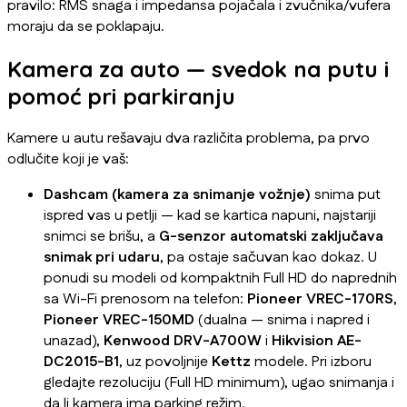
pravilo: RMS snaga i impedansa pojačala i zvučnika/vufera
moraju da se poklapaju.
Kamera za auto — svedok na putu i
pomoć pri parkiranju
Kamere u autu rešavaju dva različita problema, pa prvo
odlučite koji je vaš:
Dashcam (kamera za snimanje vožnje)
snima put
ispred vas u petlji — kad se kartica napuni, najstariji
snimci se brišu, a
G-senzor automatski zaključava
snimak pri udaru
, pa ostaje sačuvan kao dokaz. U
ponudi su modeli od kompaktnih Full HD do naprednih
sa Wi-Fi prenosom na telefon:
Pioneer VREC-170RS
,
Pioneer VREC-150MD
(dualna — snima i napred i
unazad),
Kenwood DRV-A700W
i
Hikvision AE-
DC2015-B1
, uz povoljnije
Kettz
modele. Pri izboru
gledajte rezoluciju (Full HD minimum), ugao snimanja i
da li kamera ima parking režim.