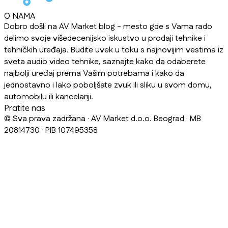
O NAMA
Dobro došli na AV Market blog - mesto gde s Vama rado
delimo svoje višedecenijsko iskustvo u prodaji tehnike i
tehničkih uređaja. Budite uvek u toku s najnovijim vestima iz
sveta audio video tehnike, saznajte kako da odaberete
najbolji uređaj prema Vašim potrebama i kako da
jednostavno i lako poboljšate zvuk ili sliku u svom domu,
automobilu ili kancelariji.
Pratite nas
© Sva prava zadržana · AV Market d.o.o. Beograd · MB
20814730 · PIB 107495358