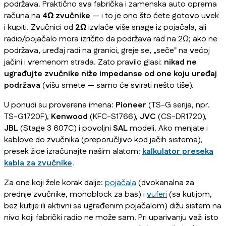
podržava. Praktično sva fabrička i zamenska auto oprema
računa na
4Ω zvučnike
— i to je ono što ćete gotovo uvek
i kupiti. Zvučnici od
2Ω
izvlače više snage iz pojačala, ali
radio/pojačalo mora izričito da podržava rad na 2Ω; ako ne
podržava, uređaj radi na granici, greje se, „seče" na većoj
jačini i vremenom strada. Zato pravilo glasi:
nikad ne
ugrađujte zvučnike niže impedanse od one koju uređaj
podržava
(višu smete — samo će svirati nešto tiše).
U ponudi su proverena imena:
Pioneer
(TS-G serija, npr.
TS-G1720F),
Kenwood
(KFC-S1766),
JVC
(CS-DR1720),
JBL
(Stage 3 607C) i povoljni
SAL
modeli. Ako menjate i
kablove do zvučnika (preporučljivo kod jačih sistema),
presek žice izračunajte našim alatom:
kalkulator preseka
kabla za zvučnike
.
Za one koji žele korak dalje:
pojačala
(dvokanalna za
prednje zvučnike, monoblock za bas) i
vuferi
(sa kutijom,
bez kutije ili aktivni sa ugrađenim pojačalom) dižu sistem na
nivo koji fabrički radio ne može sam. Pri uparivanju važi isto