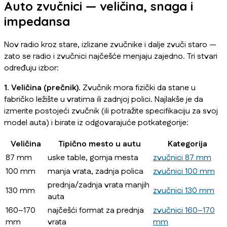
Auto zvučnici — veličina, snaga i
impedansa
Nov radio kroz stare, izlizane zvučnike i dalje zvuči staro —
zato se radio i zvučnici najčešće menjaju zajedno. Tri stvari
određuju izbor:
1. Veličina (prečnik).
Zvučnik mora fizički da stane u
fabričko ležište u vratima ili zadnjoj polici. Najlakše je da
izmerite postojeći zvučnik (ili potražite specifikaciju za svoj
model auta) i birate iz odgovarajuće potkategorije:
Veličina
Tipično mesto u autu
Kategorija
87 mm
uske table, gornja mesta
zvučnici 87 mm
100 mm
manja vrata, zadnja polica
zvučnici 100 mm
prednja/zadnja vrata manjih
130 mm
zvučnici 130 mm
auta
160–170
najčešći format za prednja
zvučnici 160–170
mm
vrata
mm