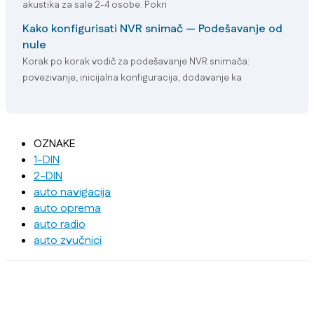
akustika za sale 2-4 osobe. Pokri
Kako konfigurisati NVR snimač — Podešavanje od
nule
Korak po korak vodič za podešavanje NVR snimača:
povezivanje, inicijalna konfiguracija, dodavanje ka
OZNAKE
1-DIN
2-DIN
auto navigacija
auto oprema
auto radio
auto zvučnici