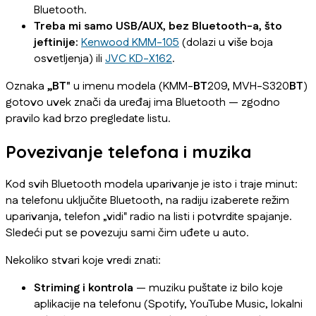
Bluetooth.
Treba mi samo USB/AUX, bez Bluetooth-a, što
jeftinije:
Kenwood KMM-105
(dolazi u više boja
osvetljenja) ili
JVC KD-X162
.
Oznaka
„BT"
u imenu modela (KMM-
BT
209, MVH-S320
BT
)
gotovo uvek znači da uređaj ima Bluetooth — zgodno
pravilo kad brzo pregledate listu.
Povezivanje telefona i muzika
Kod svih Bluetooth modela uparivanje je isto i traje minut:
na telefonu uključite Bluetooth, na radiju izaberete režim
uparivanja, telefon „vidi" radio na listi i potvrdite spajanje.
Sledeći put se povezuju sami čim uđete u auto.
Nekoliko stvari koje vredi znati:
Striming i kontrola
— muziku puštate iz bilo koje
aplikacije na telefonu (Spotify, YouTube Music, lokalni