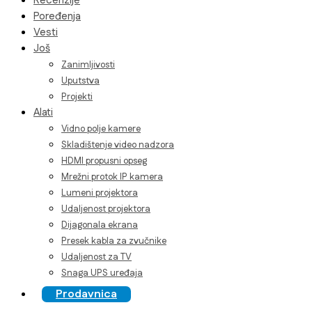
Recenzije
Poređenja
Vesti
Još
Zanimljivosti
Uputstva
Projekti
Alati
Vidno polje kamere
Skladištenje video nadzora
HDMI propusni opseg
Mrežni protok IP kamera
Lumeni projektora
Udaljenost projektora
Dijagonala ekrana
Presek kabla za zvučnike
Udaljenost za TV
Snaga UPS uređaja
Prodavnica