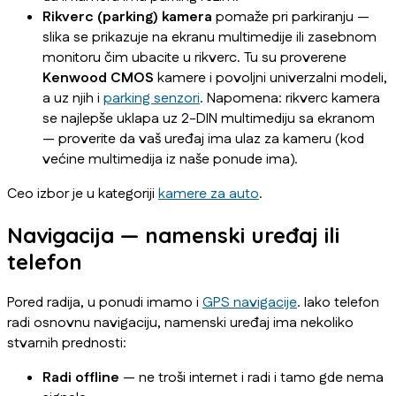
Rikverc (parking) kamera
pomaže pri parkiranju —
slika se prikazuje na ekranu multimedije ili zasebnom
monitoru čim ubacite u rikverc. Tu su proverene
Kenwood CMOS
kamere i povoljni univerzalni modeli,
a uz njih i
parking senzori
. Napomena: rikverc kamera
se najlepše uklapa uz 2-DIN multimediju sa ekranom
— proverite da vaš uređaj ima ulaz za kameru (kod
većine multimedija iz naše ponude ima).
Ceo izbor je u kategoriji
kamere za auto
.
Navigacija — namenski uređaj ili
telefon
Pored radija, u ponudi imamo i
GPS navigacije
. Iako telefon
radi osnovnu navigaciju, namenski uređaj ima nekoliko
stvarnih prednosti:
Radi offline
— ne troši internet i radi i tamo gde nema