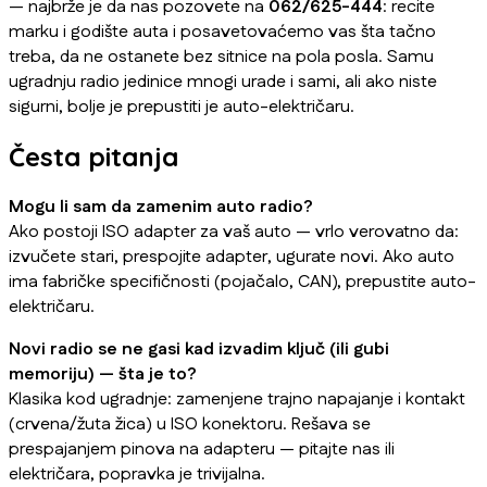
— najbrže je da nas pozovete na
062/625-444
: recite
marku i godište auta i posavetovaćemo vas šta tačno
treba, da ne ostanete bez sitnice na pola posla. Samu
ugradnju radio jedinice mnogi urade i sami, ali ako niste
sigurni, bolje je prepustiti je auto-električaru.
Česta pitanja
Mogu li sam da zamenim auto radio?
Ako postoji ISO adapter za vaš auto — vrlo verovatno da:
izvučete stari, prespojite adapter, ugurate novi. Ako auto
ima fabričke specifičnosti (pojačalo, CAN), prepustite auto-
električaru.
Novi radio se ne gasi kad izvadim ključ (ili gubi
memoriju) — šta je to?
Klasika kod ugradnje: zamenjene trajno napajanje i kontakt
(crvena/žuta žica) u ISO konektoru. Rešava se
prespajanjem pinova na adapteru — pitajte nas ili
električara, popravka je trivijalna.