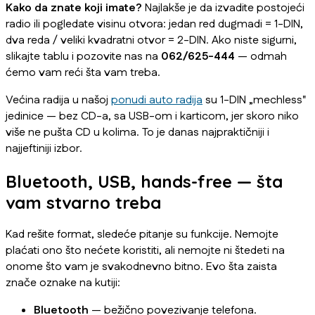
Kako da znate koji imate?
Najlakše je da izvadite postojeći
radio ili pogledate visinu otvora: jedan red dugmadi = 1-DIN,
dva reda / veliki kvadratni otvor = 2-DIN. Ako niste sigurni,
slikajte tablu i pozovite nas na
062/625-444
— odmah
ćemo vam reći šta vam treba.
Većina radija u našoj
ponudi auto radija
su 1-DIN „mechless"
jedinice — bez CD-a, sa USB-om i karticom, jer skoro niko
više ne pušta CD u kolima. To je danas najpraktičniji i
najjeftiniji izbor.
Bluetooth, USB, hands-free — šta
vam stvarno treba
Kad rešite format, sledeće pitanje su funkcije. Nemojte
plaćati ono što nećete koristiti, ali nemojte ni štedeti na
onome što vam je svakodnevno bitno. Evo šta zaista
znače oznake na kutiji:
Bluetooth
— bežično povezivanje telefona.