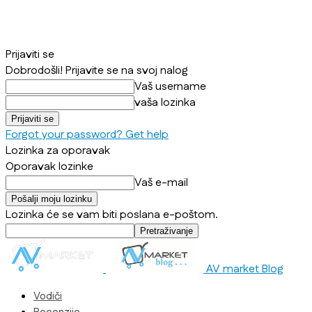
Prijaviti se
Dobrodošli! Prijavite se na svoj nalog
Vaš username
vaša lozinka
Forgot your password? Get help
Lozinka za oporavak
Oporavak lozinke
Vaš e-mail
Lozinka će se vam biti poslana e-poštom.
AV market Blog
Vodiči