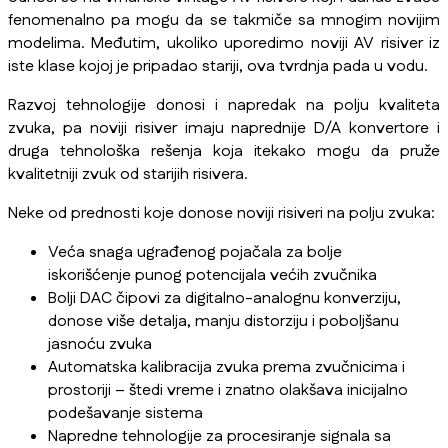
fenomenalno pa mogu da se takmiče sa mnogim novijim
modelima. Međutim, ukoliko uporedimo noviji AV risiver iz
iste klase kojoj je pripadao stariji, ova tvrdnja pada u vodu.
Razvoj tehnologije donosi i napredak na polju kvaliteta
zvuka, pa noviji risiver imaju naprednije D/A konvertore i
druga tehnološka rešenja koja itekako mogu da pruže
kvalitetniji zvuk od starijih risivera.
Neke od prednosti koje donose noviji risiveri na polju zvuka:
Veća snaga ugrađenog pojačala za bolje
iskorišćenje punog potencijala većih zvučnika
Bolji DAC čipovi za digitalno-analognu konverziju,
donose više detalja, manju distorziju i poboljšanu
jasnoću zvuka
Automatska kalibracija zvuka prema zvučnicima i
prostoriji – štedi vreme i znatno olakšava inicijalno
podešavanje sistema
Napredne tehnologije za procesiranje signala sa