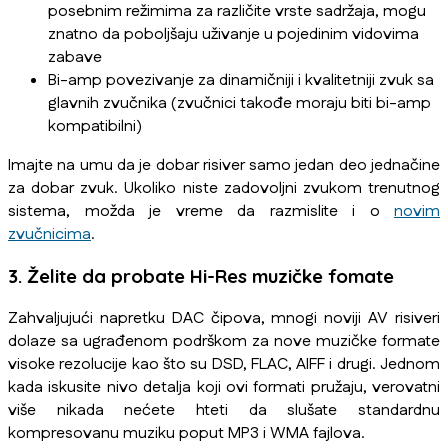
posebnim režimima za različite vrste sadržaja, mogu
znatno da poboljšaju uživanje u pojedinim vidovima
zabave
Bi-amp povezivanje za dinamičniji i kvalitetniji zvuk sa
glavnih zvučnika (zvučnici takođe moraju biti bi-amp
kompatibilni)
Imajte na umu da je dobar risiver samo jedan deo jednačine
za dobar zvuk. Ukoliko niste zadovoljni zvukom trenutnog
sistema, možda je vreme da razmislite i o
novim
zvučnicima
.
3. Želite da probate Hi-Res muzičke fomate
Zahvaljujući napretku DAC čipova, mnogi noviji AV risiveri
dolaze sa ugrađenom podrškom za nove muzičke formate
visoke rezolucije kao što su DSD, FLAC, AIFF i drugi. Jednom
kada iskusite nivo detalja koji ovi formati pružaju, verovatni
više nikada nećete hteti da slušate standardnu
kompresovanu muziku poput MP3 i WMA fajlova.