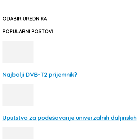
ODABIR UREDNIKA
POPULARNI POSTOVI
Najbolji DVB-T2 prijemnik?
Uputstvo za podešavanje univerzalnih daljinskih