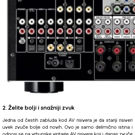
2. Želite bolji i snažniji zvuk
Jedna od čestih zabluda kod AV risivera je da stariji risiveri
uvek zvuče bolje od novih. Ovo je samo delimično istina i
odnosi se na vrhunske vintage AV risivere koji i danas zvuče