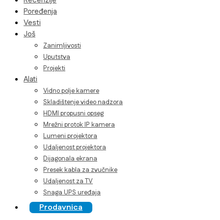
Recenzije
Poređenja
Vesti
Još
Zanimljivosti
Uputstva
Projekti
Alati
Vidno polje kamere
Skladištenje video nadzora
HDMI propusni opseg
Mrežni protok IP kamera
Lumeni projektora
Udaljenost projektora
Dijagonala ekrana
Presek kabla za zvučnike
Udaljenost za TV
Snaga UPS uređaja
Prodavnica