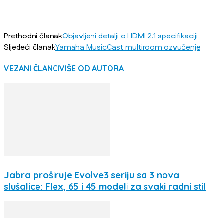
Prethodni članak
Objavljeni detalji o HDMI 2.1 specifikaciji
Sljedeći članak
Yamaha MusicCast multiroom ozvučenje
VEZANI ČLANCI
VIŠE OD AUTORA
Jabra proširuje Evolve3 seriju sa 3 nova
slušalice: Flex, 65 i 45 modeli za svaki radni stil