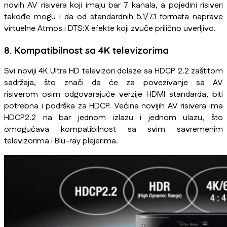
novih AV risivera koji imaju bar 7 kanala, a pojedini risiveri
takođe mogu i da od standardnih 5.1/7.1 formata naprave
virtuelne Atmos i DTS:X efekte koji zvuče prilično uverljivo.
8. Kompatibilnost sa 4K televizorima
Svi noviji 4K Ultra HD televizori dolaze sa HDCP 2.2 zaštitom
sadržaja, što znači da će za povezivanje sa AV
risiverom osim odgovarajuće verzije HDMI standarda, biti
potrebna i podrška za HDCP. Većina novijih AV risivera ima
HDCP2.2 na bar jednom izlazu i jednom ulazu, što
omogućava kompatibilnost sa svim savremenim
televizorima i Blu-ray plejerima.