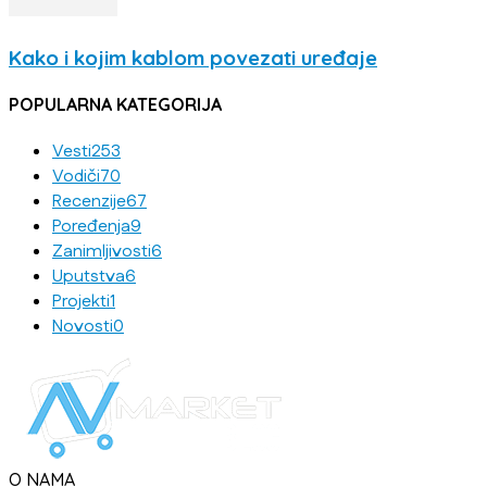
Kako i kojim kablom povezati uređaje
POPULARNA KATEGORIJA
Vesti
253
Vodiči
70
Recenzije
67
Poređenja
9
Zanimljivosti
6
Uputstva
6
Projekti
1
Novosti
0
O NAMA