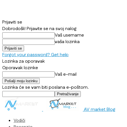
Prijaviti se
Dobrodošli! Prijavite se na svoj nalog
Vaš username
vaša lozinka
Forgot your password? Get help
Lozinka za oporavak
Oporavak lozinke
Vaš e-mail
Lozinka će se vam biti poslana e-poštom.
AV market Blog
Vodiči