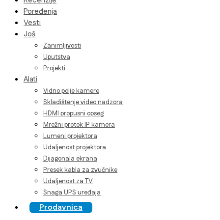
Recenzije
Poređenja
Vesti
Još
Zanimljivosti
Uputstva
Projekti
Alati
Vidno polje kamere
Skladištenje video nadzora
HDMI propusni opseg
Mrežni protok IP kamera
Lumeni projektora
Udaljenost projektora
Dijagonala ekrana
Presek kabla za zvučnike
Udaljenost za TV
Snaga UPS uređaja
Prodavnica