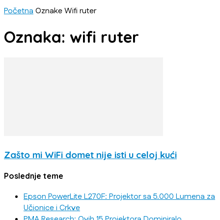
Početna
Oznake
Wifi ruter
Oznaka: wifi ruter
Zašto mi WiFi domet nije isti u celoj kući
Poslednje teme
Epson PowerLite L270F: Projektor sa 5.000 Lumena za
Učionice i Crkve
PMA Research: Ovih 15 Projektora Dominiralo