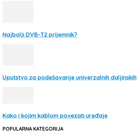
Najbolji DVB-T2 prijemnik?
Uputstvo za podešavanje univerzalnih daljinskih
Kako i kojim kablom povezati uređaje
POPULARNA KATEGORIJA