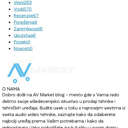
Vesti
253
Vodiči
70
Recenzije
67
Poređenja
9
Zanimljivosti
6
Uputstva
6
Projekti
1
Novosti
0
O NAMA
Dobro došli na AV Market blog - mesto gde s Vama rado
delimo svoje višedecenijsko iskustvo u prodaji tehnike i
tehničkih uređaja. Budite uvek u toku s najnovijim vestima iz
sveta audio video tehnike, saznajte kako da odaberete
najbolji uređaj prema Vašim potrebama i kako da
jednostavno i lako poboljšate zvuk ili sliku u svom domu,