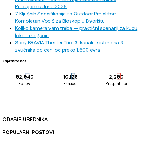
Prodajom u Junu 2026
7 Ključnih Specifikacija za Outdoor Projektor:
Kompletan Vodič za Bioskop u Dvorištu
Koliko kamera vam treba — praktični scenariji za kuću,
lokal i magacin
Sony BRAVIA Theater Trio: 3-kanalni sistem sa 3
zvučnika po ceni od preko 1.600 evra
Zapratite nas
92,940
10,128
2,290
Fanovi
Pratioci
Pretplatnici
ODABIR UREDNIKA
POPULARNI POSTOVI