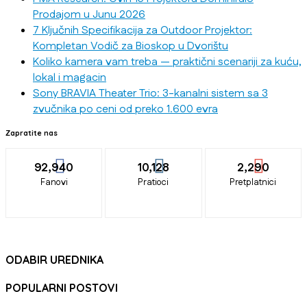
Prodajom u Junu 2026
7 Ključnih Specifikacija za Outdoor Projektor:
Kompletan Vodič za Bioskop u Dvorištu
Koliko kamera vam treba — praktični scenariji za kuću,
lokal i magacin
Sony BRAVIA Theater Trio: 3-kanalni sistem sa 3
zvučnika po ceni od preko 1.600 evra
Zapratite nas
92,940
10,128
2,290
Fanovi
Pratioci
Pretplatnici
ODABIR UREDNIKA
POPULARNI POSTOVI