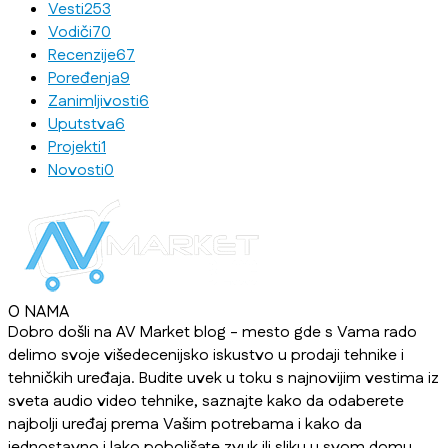
Vesti
253
Vodiči
70
Recenzije
67
Poređenja
9
Zanimljivosti
6
Uputstva
6
Projekti
1
Novosti
0
O NAMA
Dobro došli na AV Market blog - mesto gde s Vama rado
delimo svoje višedecenijsko iskustvo u prodaji tehnike i
tehničkih uređaja. Budite uvek u toku s najnovijim vestima iz
sveta audio video tehnike, saznajte kako da odaberete
najbolji uređaj prema Vašim potrebama i kako da
jednostavno i lako poboljšate zvuk ili sliku u svom domu,