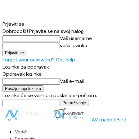
Prijaviti se
Dobrodošli! Prijavite se na svoj nalog
Vaš username
vaša lozinka
Forgot your password? Get help
Lozinka za oporavak
Oporavak lozinke
Vaš e-mail
Lozinka će se vam biti poslana e-poštom.
AV market Blog
Vodiči