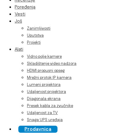
Recenzije
Poređenja
Vesti
Još
Zanimljivosti
Uputstva
Projekti
Alati
Vidno polje kamere
Skladištenje video nadzora
HDMI propusni opseg
Mrežni protok IP kamera
Lumeni projektora
Udaljenost projektora
Dijagonala ekrana
Presek kabla za zvučnike
Udaljenost za TV
Snaga UPS uređaja
Prodavnica