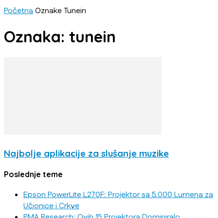
Početna
Oznake
Tunein
Oznaka: tunein
Najbolje aplikacije za slušanje muzike
Poslednje teme
Epson PowerLite L270F: Projektor sa 5.000 Lumena za
Učionice i Crkve
PMA Research: Ovih 15 Projektora Dominiralo