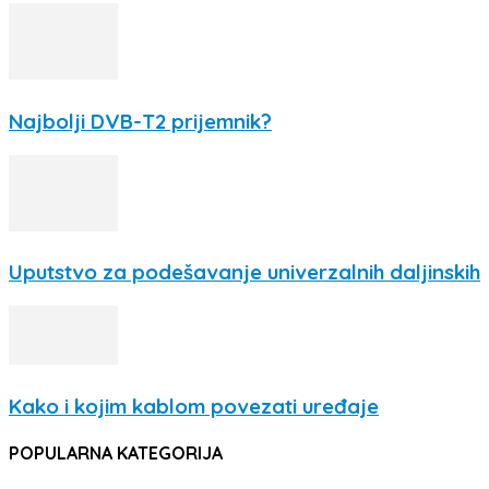
Najbolji DVB-T2 prijemnik?
Uputstvo za podešavanje univerzalnih daljinskih
Kako i kojim kablom povezati uređaje
POPULARNA KATEGORIJA