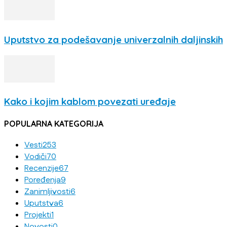
Uputstvo za podešavanje univerzalnih daljinskih
Kako i kojim kablom povezati uređaje
POPULARNA KATEGORIJA
Vesti
253
Vodiči
70
Recenzije
67
Poređenja
9
Zanimljivosti
6
Uputstva
6
Projekti
1
Novosti
0