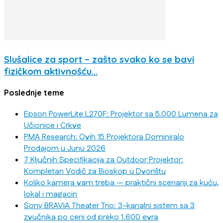
Slušalice za sport – zašto svako ko se bavi
fizičkom aktivnošću...
Poslednje teme
Epson PowerLite L270F: Projektor sa 5.000 Lumena za
Učionice i Crkve
PMA Research: Ovih 15 Projektora Dominiralo
Prodajom u Junu 2026
7 Ključnih Specifikacija za Outdoor Projektor:
Kompletan Vodič za Bioskop u Dvorištu
Koliko kamera vam treba — praktični scenariji za kuću,
lokal i magacin
Sony BRAVIA Theater Trio: 3-kanalni sistem sa 3
zvučnika po ceni od preko 1.600 evra