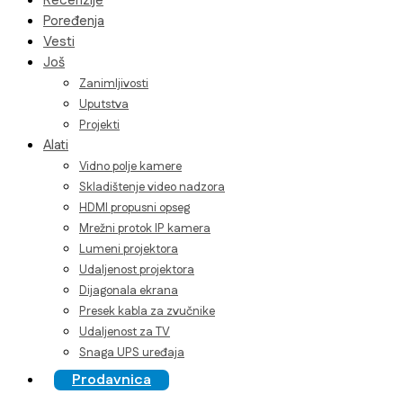
Recenzije
Poređenja
Vesti
Još
Zanimljivosti
Uputstva
Projekti
Alati
Vidno polje kamere
Skladištenje video nadzora
HDMI propusni opseg
Mrežni protok IP kamera
Lumeni projektora
Udaljenost projektora
Dijagonala ekrana
Presek kabla za zvučnike
Udaljenost za TV
Snaga UPS uređaja
Prodavnica