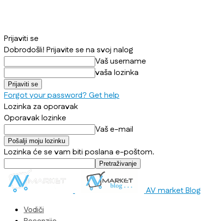
Prijaviti se
Dobrodošli! Prijavite se na svoj nalog
Vaš username
vaša lozinka
Forgot your password? Get help
Lozinka za oporavak
Oporavak lozinke
Vaš e-mail
Lozinka će se vam biti poslana e-poštom.
AV market Blog
Vodiči