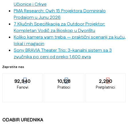
Učionice i Crkve
PMA Research: Ovih 15 Projektora Dominiralo
Prodajom u Junu 2026
7 Ključnih Specifikacija za Outdoor Projektor:
Kompletan Vodič za Bioskop u Dvorištu
Koliko kamera vam treba — praktični scenariji za kuću,
lokal i magacin
Sony BRAVIA Theater Trio: 3-kanalni sistem sa 3
zvučnika po ceni od preko 1.600 evra
Zapratite nas
92,940
10,128
2,290
Fanovi
Pratioci
Pretplatnici
ODABIR UREDNIKA