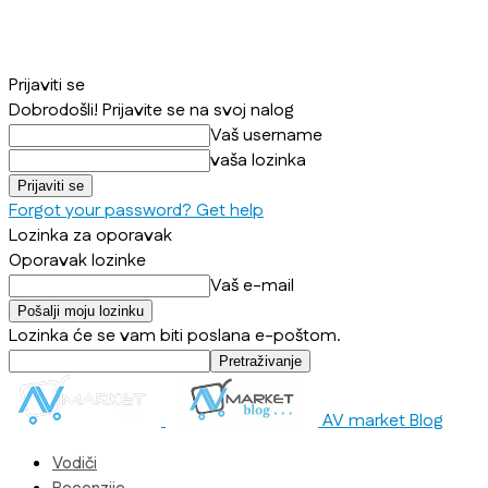
Prijaviti se
Dobrodošli! Prijavite se na svoj nalog
Vaš username
vaša lozinka
Forgot your password? Get help
Lozinka za oporavak
Oporavak lozinke
Vaš e-mail
Lozinka će se vam biti poslana e-poštom.
AV market Blog
Vodiči