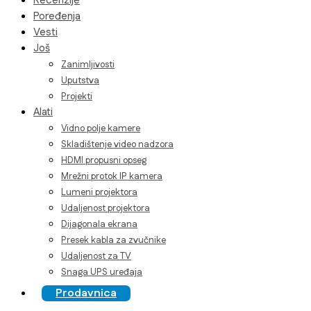
Recenzije
Poređenja
Vesti
Još
Zanimljivosti
Uputstva
Projekti
Alati
Vidno polje kamere
Skladištenje video nadzora
HDMI propusni opseg
Mrežni protok IP kamera
Lumeni projektora
Udaljenost projektora
Dijagonala ekrana
Presek kabla za zvučnike
Udaljenost za TV
Snaga UPS uređaja
Prodavnica