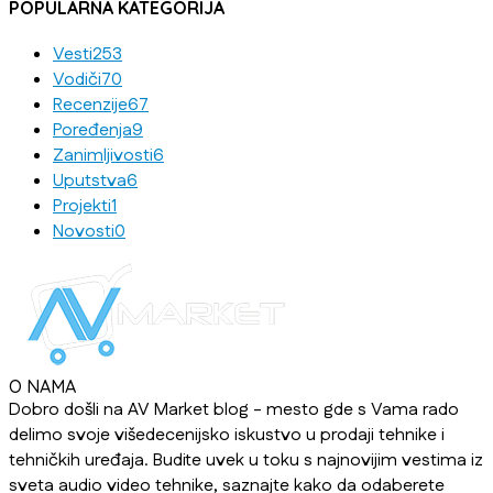
POPULARNA KATEGORIJA
Vesti
253
Vodiči
70
Recenzije
67
Poređenja
9
Zanimljivosti
6
Uputstva
6
Projekti
1
Novosti
0
O NAMA
Dobro došli na AV Market blog - mesto gde s Vama rado
delimo svoje višedecenijsko iskustvo u prodaji tehnike i
tehničkih uređaja. Budite uvek u toku s najnovijim vestima iz
sveta audio video tehnike, saznajte kako da odaberete