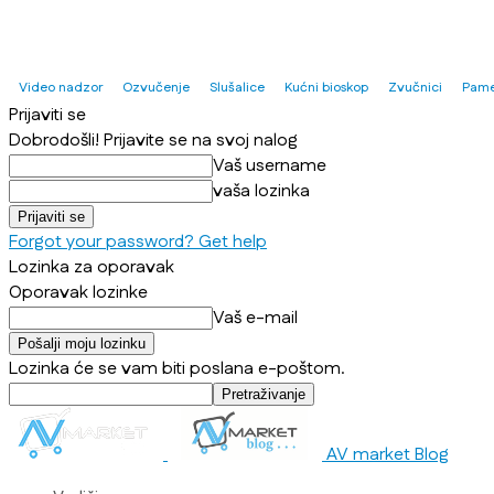
Video nadzor
Ozvučenje
Slušalice
Kućni bioskop
Zvučnici
Pame
Prijaviti se
Dobrodošli! Prijavite se na svoj nalog
Vaš username
vaša lozinka
Forgot your password? Get help
Lozinka za oporavak
Oporavak lozinke
Vaš e-mail
Lozinka će se vam biti poslana e-poštom.
AV market Blog