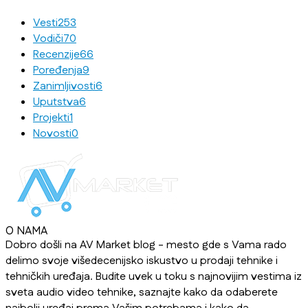
Vesti
253
Vodiči
70
Recenzije
66
Poređenja
9
Zanimljivosti
6
Uputstva
6
Projekti
1
Novosti
0
O NAMA
Dobro došli na AV Market blog - mesto gde s Vama rado
delimo svoje višedecenijsko iskustvo u prodaji tehnike i
tehničkih uređaja. Budite uvek u toku s najnovijim vestima iz
sveta audio video tehnike, saznajte kako da odaberete