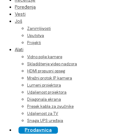
Recenzije
Poređenja
Vesti
Još
Zanimljivosti
Uputstva
Projekti
Alati
Vidno polje kamere
Skladištenje video nadzora
HDMI propusni opseg
Mrežni protok IP kamera
Lumeni projektora
Udaljenost projektora
Dijagonala ekrana
Presek kabla za zvučnike
Udaljenost za TV
Snaga UPS uređaja
Prodavnica