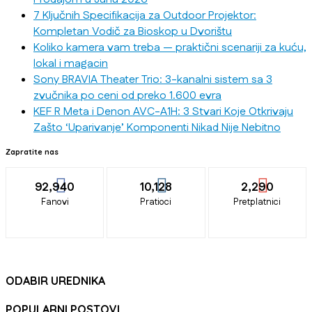
7 Ključnih Specifikacija za Outdoor Projektor:
Kompletan Vodič za Bioskop u Dvorištu
Koliko kamera vam treba — praktični scenariji za kuću,
lokal i magacin
Sony BRAVIA Theater Trio: 3-kanalni sistem sa 3
zvučnika po ceni od preko 1.600 evra
KEF R Meta i Denon AVC-A1H: 3 Stvari Koje Otkrivaju
Zašto ‘Uparivanje’ Komponenti Nikad Nije Nebitno
Zapratite nas
92,940
10,128
2,290
Fanovi
Pratioci
Pretplatnici
ODABIR UREDNIKA
POPULARNI POSTOVI