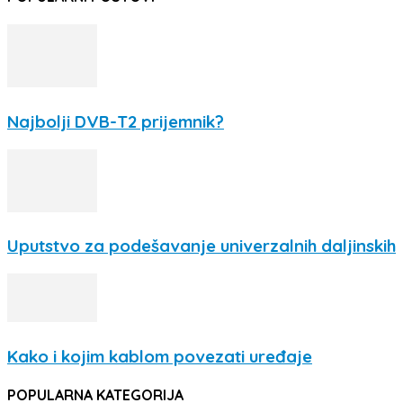
Najbolji DVB-T2 prijemnik?
Uputstvo za podešavanje univerzalnih daljinskih
Kako i kojim kablom povezati uređaje
POPULARNA KATEGORIJA