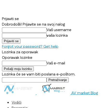
Prijaviti se
Dobrodošli! Prijavite se na svoj nalog
Vaš username
vaša lozinka
Forgot your password? Get help
Lozinka za oporavak
Oporavak lozinke
Vaš e-mail
Lozinka će se vam biti poslana e-poštom.
AV market Blog
Vodiči