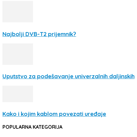
Najbolji DVB-T2 prijemnik?
Uputstvo za podešavanje univerzalnih daljinskih
Kako i kojim kablom povezati uređaje
POPULARNA KATEGORIJA