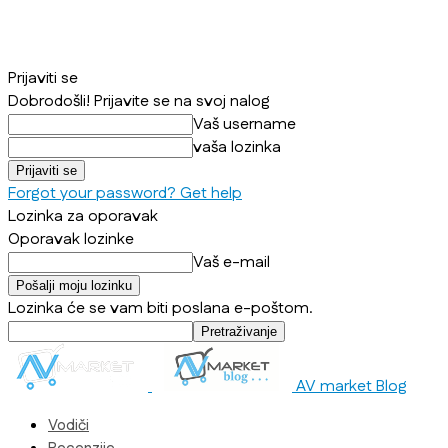
Prijaviti se
Dobrodošli! Prijavite se na svoj nalog
Vaš username
vaša lozinka
Forgot your password? Get help
Lozinka za oporavak
Oporavak lozinke
Vaš e-mail
Lozinka će se vam biti poslana e-poštom.
AV market Blog
Vodiči