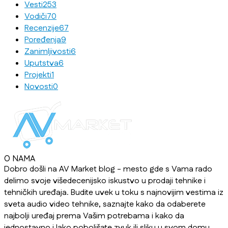
Vesti
253
Vodiči
70
Recenzije
67
Poređenja
9
Zanimljivosti
6
Uputstva
6
Projekti
1
Novosti
0
O NAMA
Dobro došli na AV Market blog - mesto gde s Vama rado
delimo svoje višedecenijsko iskustvo u prodaji tehnike i
tehničkih uređaja. Budite uvek u toku s najnovijim vestima iz
sveta audio video tehnike, saznajte kako da odaberete
najbolji uređaj prema Vašim potrebama i kako da
jednostavno i lako poboljšate zvuk ili sliku u svom domu,