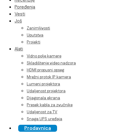
Recenzije
Poređenja
Vesti
Još
Zanimljivosti
Uputstva
Projekti
Alati
Vidno polje kamere
Skladištenje video nadzora
HDMI propusni opseg
Mrežni protok IP kamera
Lumeni projektora
Udaljenost projektora
Dijagonala ekrana
Presek kabla za zvučnike
Udaljenost za TV
Snaga UPS uređaja
Prodavnica