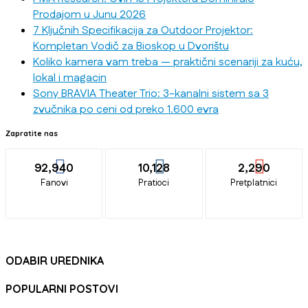
Prodajom u Junu 2026
7 Ključnih Specifikacija za Outdoor Projektor:
Kompletan Vodič za Bioskop u Dvorištu
Koliko kamera vam treba — praktični scenariji za kuću,
lokal i magacin
Sony BRAVIA Theater Trio: 3-kanalni sistem sa 3
zvučnika po ceni od preko 1.600 evra
Zapratite nas
92,940
10,128
2,290
Fanovi
Pratioci
Pretplatnici
ODABIR UREDNIKA
POPULARNI POSTOVI