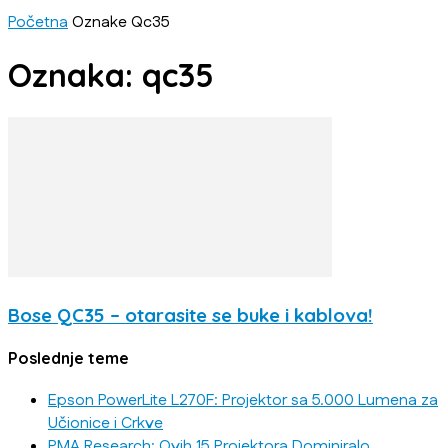
Početna
Oznake
Qc35
Oznaka: qc35
Bose QC35 – otarasite se buke i kablova!
Poslednje teme
Epson PowerLite L270F: Projektor sa 5.000 Lumena za
Učionice i Crkve
PMA Research: Ovih 15 Projektora Dominiralo