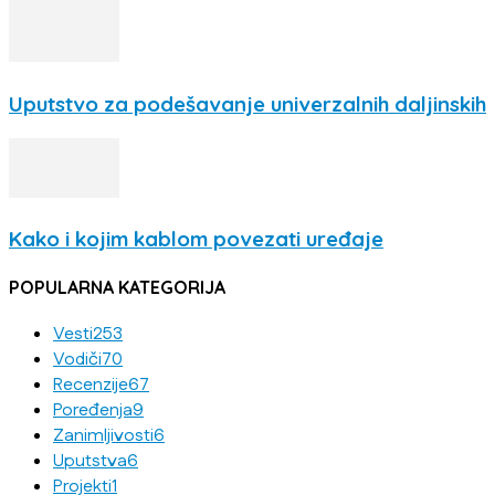
Uputstvo za podešavanje univerzalnih daljinskih
Kako i kojim kablom povezati uređaje
POPULARNA KATEGORIJA
Vesti
253
Vodiči
70
Recenzije
67
Poređenja
9
Zanimljivosti
6
Uputstva
6
Projekti
1