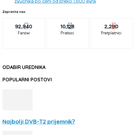
zvučnika po ceni od preko 1.600 evra
Zapratite nas
92,940
10,128
2,290
Fanovi
Pratioci
Pretplatnici
ODABIR UREDNIKA
POPULARNI POSTOVI
Najbolji DVB-T2 prijemnik?