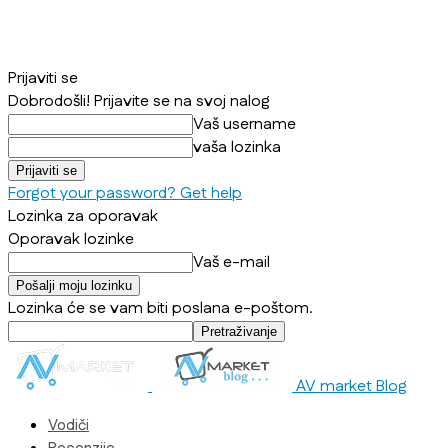
Prijaviti se
Dobrodošli! Prijavite se na svoj nalog
Vaš username
vaša lozinka
Forgot your password? Get help
Lozinka za oporavak
Oporavak lozinke
Vaš e-mail
Lozinka će se vam biti poslana e-poštom.
AV market Blog
Vodiči