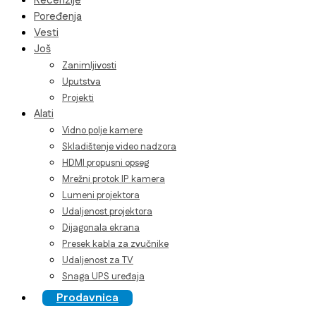
Recenzije
Poređenja
Vesti
Još
Zanimljivosti
Uputstva
Projekti
Alati
Vidno polje kamere
Skladištenje video nadzora
HDMI propusni opseg
Mrežni protok IP kamera
Lumeni projektora
Udaljenost projektora
Dijagonala ekrana
Presek kabla za zvučnike
Udaljenost za TV
Snaga UPS uređaja
Prodavnica