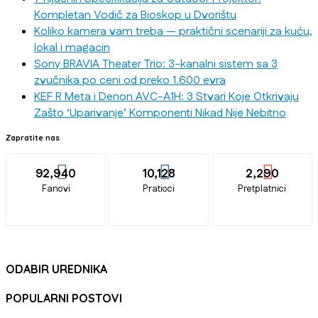
Kompletan Vodič za Bioskop u Dvorištu
Koliko kamera vam treba — praktični scenariji za kuću,
lokal i magacin
Sony BRAVIA Theater Trio: 3-kanalni sistem sa 3
zvučnika po ceni od preko 1.600 evra
KEF R Meta i Denon AVC-A1H: 3 Stvari Koje Otkrivaju
Zašto ‘Uparivanje’ Komponenti Nikad Nije Nebitno
Zapratite nas
92,940
10,128
2,290
Fanovi
Pratioci
Pretplatnici
ODABIR UREDNIKA
POPULARNI POSTOVI