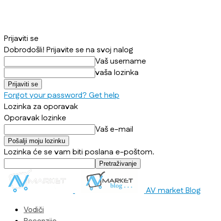
Prijaviti se
Dobrodošli! Prijavite se na svoj nalog
Vaš username
vaša lozinka
Forgot your password? Get help
Lozinka za oporavak
Oporavak lozinke
Vaš e-mail
Lozinka će se vam biti poslana e-poštom.
AV market Blog
Vodiči