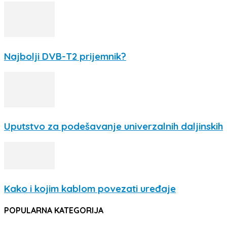
Najbolji DVB-T2 prijemnik?
Uputstvo za podešavanje univerzalnih daljinskih
Kako i kojim kablom povezati uređaje
POPULARNA KATEGORIJA