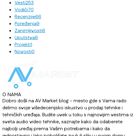
Vesti
253
Vodiči
70
Recenzije
66
Poređenja
9
Zanimljivosti
6
Uputstva
6
Projekti
1
Novosti
0
O NAMA
Dobro došli na AV Market blog - mesto gde s Vama rado
delimo svoje višedecenijsko iskustvo u prodaji tehnike i
tehničkih uređaja. Budite uvek u toku s najnovijim vestima iz
sveta audio video tehnike, saznajte kako da odaberete
najbolji uređaj prema Vašim potrebama i kako da
jednostavno i lako poboljšate zvuk ili sliku u svom domu,