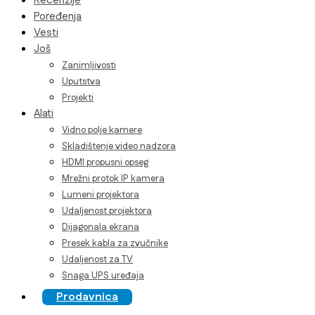
Recenzije
Poređenja
Vesti
Još
Zanimljivosti
Uputstva
Projekti
Alati
Vidno polje kamere
Skladištenje video nadzora
HDMI propusni opseg
Mrežni protok IP kamera
Lumeni projektora
Udaljenost projektora
Dijagonala ekrana
Presek kabla za zvučnike
Udaljenost za TV
Snaga UPS uređaja
Prodavnica