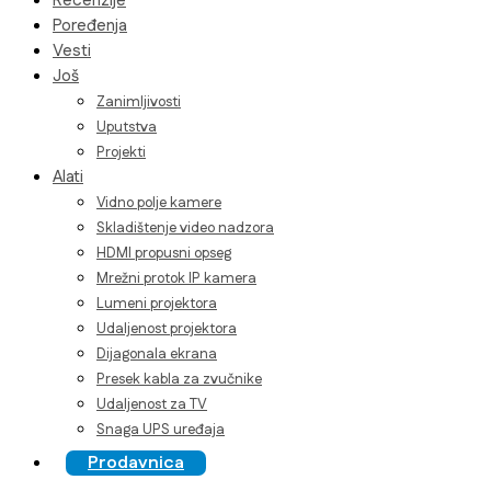
Recenzije
Poređenja
Vesti
Još
Zanimljivosti
Uputstva
Projekti
Alati
Vidno polje kamere
Skladištenje video nadzora
HDMI propusni opseg
Mrežni protok IP kamera
Lumeni projektora
Udaljenost projektora
Dijagonala ekrana
Presek kabla za zvučnike
Udaljenost za TV
Snaga UPS uređaja
Prodavnica