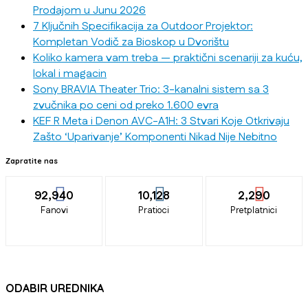
Prodajom u Junu 2026
7 Ključnih Specifikacija za Outdoor Projektor:
Kompletan Vodič za Bioskop u Dvorištu
Koliko kamera vam treba — praktični scenariji za kuću,
lokal i magacin
Sony BRAVIA Theater Trio: 3-kanalni sistem sa 3
zvučnika po ceni od preko 1.600 evra
KEF R Meta i Denon AVC-A1H: 3 Stvari Koje Otkrivaju
Zašto ‘Uparivanje’ Komponenti Nikad Nije Nebitno
Zapratite nas
92,940
10,128
2,290
Fanovi
Pratioci
Pretplatnici
ODABIR UREDNIKA