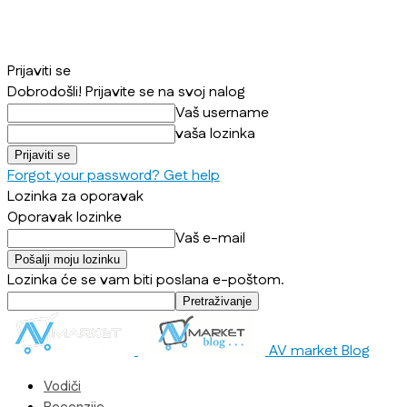
Prijaviti se
Dobrodošli! Prijavite se na svoj nalog
Vaš username
vaša lozinka
Forgot your password? Get help
Lozinka za oporavak
Oporavak lozinke
Vaš e-mail
Lozinka će se vam biti poslana e-poštom.
AV market Blog
Vodiči