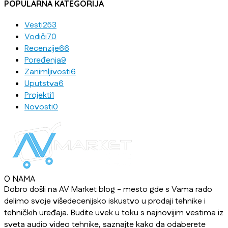
POPULARNA KATEGORIJA
Vesti
253
Vodiči
70
Recenzije
66
Poređenja
9
Zanimljivosti
6
Uputstva
6
Projekti
1
Novosti
0
O NAMA
Dobro došli na AV Market blog - mesto gde s Vama rado
delimo svoje višedecenijsko iskustvo u prodaji tehnike i
tehničkih uređaja. Budite uvek u toku s najnovijim vestima iz
sveta audio video tehnike, saznajte kako da odaberete