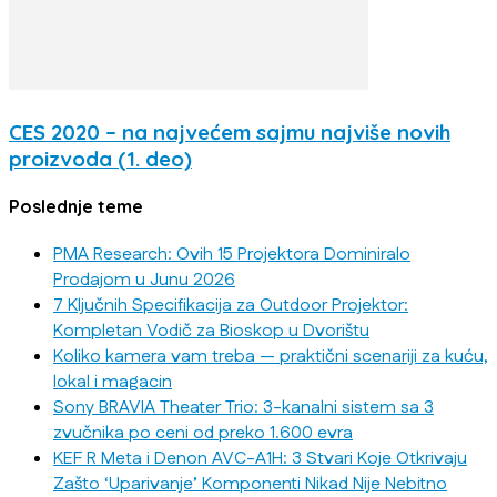
CES 2020 – na najvećem sajmu najviše novih
proizvoda (1. deo)
Poslednje teme
PMA Research: Ovih 15 Projektora Dominiralo
Prodajom u Junu 2026
7 Ključnih Specifikacija za Outdoor Projektor:
Kompletan Vodič za Bioskop u Dvorištu
Koliko kamera vam treba — praktični scenariji za kuću,
lokal i magacin
Sony BRAVIA Theater Trio: 3-kanalni sistem sa 3
zvučnika po ceni od preko 1.600 evra
KEF R Meta i Denon AVC-A1H: 3 Stvari Koje Otkrivaju
Zašto ‘Uparivanje’ Komponenti Nikad Nije Nebitno