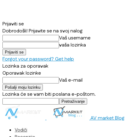
Prijaviti se
Dobrodošli! Prijavite se na svoj nalog
Vaš username
vaša lozinka
Forgot your password? Get help
Lozinka za oporavak
Oporavak lozinke
Vaš e-mail
Lozinka će se vam biti poslana e-poštom.
AV market Blog
Vodiči