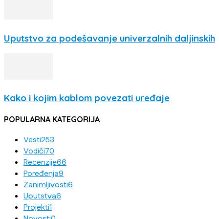
Uputstvo za podešavanje univerzalnih daljinskih
Kako i kojim kablom povezati uređaje
POPULARNA KATEGORIJA
Vesti
253
Vodiči
70
Recenzije
66
Poređenja
9
Zanimljivosti
6
Uputstva
6
Projekti
1
Novosti
0