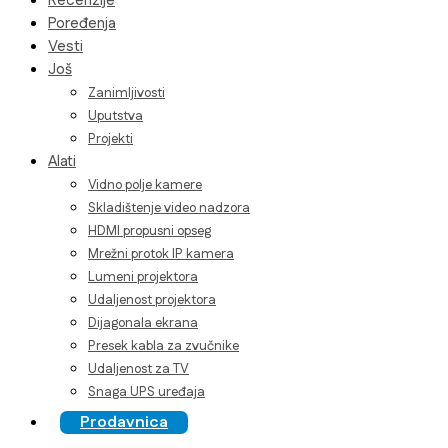
Recenzije
Poređenja
Vesti
Još
Zanimljivosti
Uputstva
Projekti
Alati
Vidno polje kamere
Skladištenje video nadzora
HDMI propusni opseg
Mrežni protok IP kamera
Lumeni projektora
Udaljenost projektora
Dijagonala ekrana
Presek kabla za zvučnike
Udaljenost za TV
Snaga UPS uređaja
Prodavnica