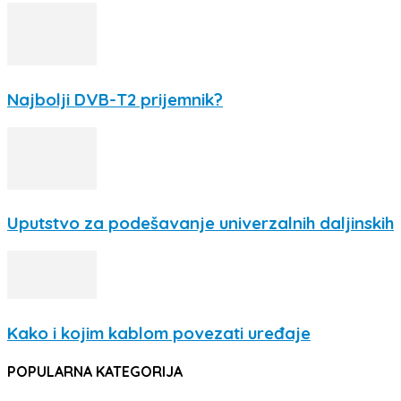
Najbolji DVB-T2 prijemnik?
Uputstvo za podešavanje univerzalnih daljinskih
Kako i kojim kablom povezati uređaje
POPULARNA KATEGORIJA