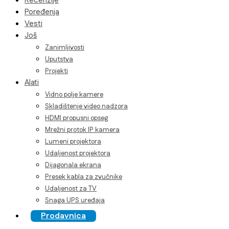
Recenzije
Poređenja
Vesti
Još
Zanimljivosti
Uputstva
Projekti
Alati
Vidno polje kamere
Skladištenje video nadzora
HDMI propusni opseg
Mrežni protok IP kamera
Lumeni projektora
Udaljenost projektora
Dijagonala ekrana
Presek kabla za zvučnike
Udaljenost za TV
Snaga UPS uređaja
Prodavnica