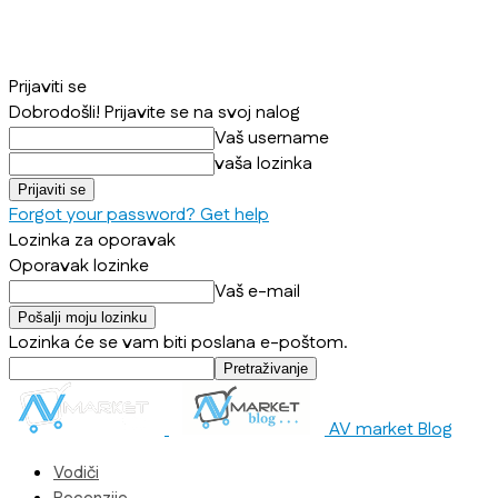
Prijaviti se
Dobrodošli! Prijavite se na svoj nalog
Vaš username
vaša lozinka
Forgot your password? Get help
Lozinka za oporavak
Oporavak lozinke
Vaš e-mail
Lozinka će se vam biti poslana e-poštom.
AV market Blog
Vodiči