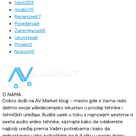
Vesti
253
Vodiči
70
Recenzije
67
Poređenja
9
Zanimljivosti
6
Uputstva
6
Projekti
1
Novosti
0
O NAMA
Dobro došli na AV Market blog - mesto gde s Vama rado
delimo svoje višedecenijsko iskustvo u prodaji tehnike i
tehničkih uređaja. Budite uvek u toku s najnovijim vestima iz
sveta audio video tehnike, saznajte kako da odaberete
najbolji uređaj prema Vašim potrebama i kako da
jednostavno i lako poboljšate zvuk ili sliku u svom domu,