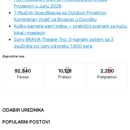
Prodajom u Junu 2026
7 Ključnih Specifikacija za Outdoor Projektor:
Kompletan Vodič za Bioskop u Dvorištu
Koliko kamera vam treba — praktični scenariji za kuću,
lokal i magacin
Sony BRAVIA Theater Trio: 3-kanalni sistem sa 3
zvučnika po ceni od preko 1.600 evra
Zapratite nas
92,940
10,128
2,290
Fanovi
Pratioci
Pretplatnici
ODABIR UREDNIKA
POPULARNI POSTOVI