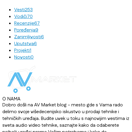
Vesti
253
Vodiči
70
Recenzije
67
Poređenja
9
Zanimljivosti
6
Uputstva
6
Projekti
1
Novosti
0
O NAMA
Dobro došli na AV Market blog - mesto gde s Vama rado
delimo svoje višedecenijsko iskustvo u prodaji tehnike i
tehničkih uređaja. Budite uvek u toku s najnovijim vestima iz
sveta audio video tehnike, saznajte kako da odaberete