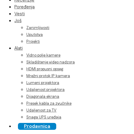
Recenzije
Poređenja
Vesti
Još
Zanimljivosti
Uputstva
Projekti
Alati
Vidno polje kamere
Skladištenje video nadzora
HDMI propusni opseg
Mrežni protok IP kamera
Lumeni projektora
Udaljenost projektora
Dijagonala ekrana
Presek kabla za zvučnike
Udaljenost za TV
Snaga UPS uređaja
Prodavnica