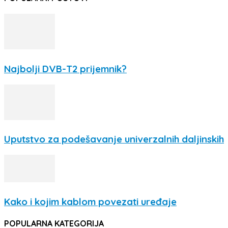
Najbolji DVB-T2 prijemnik?
Uputstvo za podešavanje univerzalnih daljinskih
Kako i kojim kablom povezati uređaje
POPULARNA KATEGORIJA