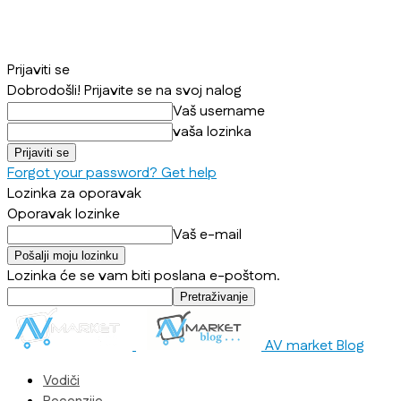
Prijaviti se
Dobrodošli! Prijavite se na svoj nalog
Vaš username
vaša lozinka
Forgot your password? Get help
Lozinka za oporavak
Oporavak lozinke
Vaš e-mail
Lozinka će se vam biti poslana e-poštom.
AV market Blog
Vodiči