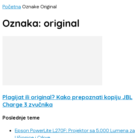
Početna
Oznake
Original
Oznaka: original
Plagijat ili original? Kako prepoznati kopiju JBL
Charge 3 zvučnika
Poslednje teme
Epson PowerLite L270F: Projektor sa 5.000 Lumena za
Učionice i Crkve