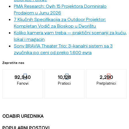
PMA Research: Ovih 15 Projektora Dominiralo
Prodajom u Junu 2026
7 Ključnih Specifikacija za Outdoor Projektor:
Kompletan Vodič za Bioskop u Dvorištu
Koliko kamera vam treba — praktični scenariji za kuću,
lokal i magacin
Sony BRAVIA Theater Trio: 3-kanalni sistem sa 3
zvučnika po ceni od preko 1.600 evra
Zapratite nas
92,940
10,128
2,290
Fanovi
Pratioci
Pretplatnici
ODABIR UREDNIKA
POPULARNI POSTOVI