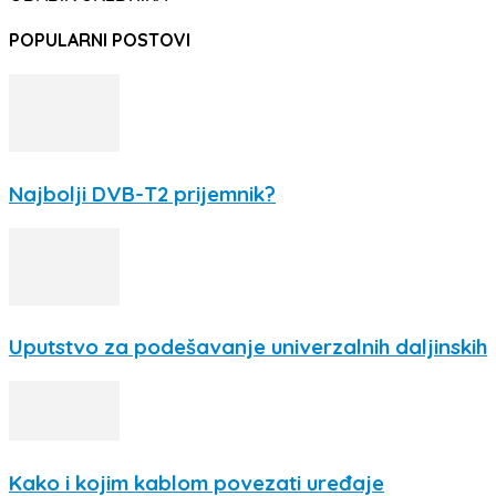
POPULARNI POSTOVI
Najbolji DVB-T2 prijemnik?
Uputstvo za podešavanje univerzalnih daljinskih
Kako i kojim kablom povezati uređaje