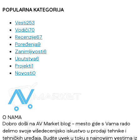
POPULARNA KATEGORIJA
Vesti
253
Vodiči
70
Recenzije
67
Poređenja
9
Zanimljivosti
6
Uputstva
6
Projekti
1
Novosti
0
O NAMA
Dobro došli na AV Market blog - mesto gde s Vama rado
delimo svoje višedecenijsko iskustvo u prodaji tehnike i
tehničkih uređaja. Budite uvek u toku s najnovijim vestima iz