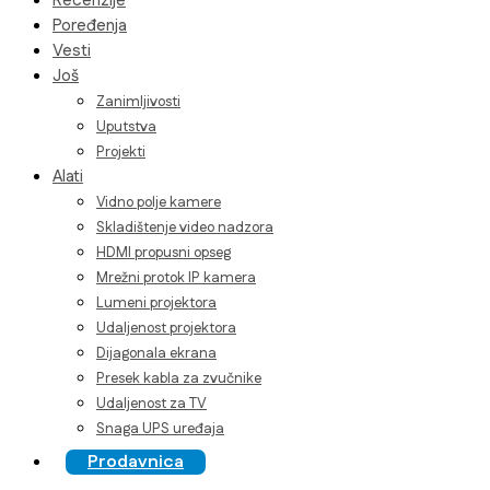
Recenzije
Poređenja
Vesti
Još
Zanimljivosti
Uputstva
Projekti
Alati
Vidno polje kamere
Skladištenje video nadzora
HDMI propusni opseg
Mrežni protok IP kamera
Lumeni projektora
Udaljenost projektora
Dijagonala ekrana
Presek kabla za zvučnike
Udaljenost za TV
Snaga UPS uređaja
Prodavnica