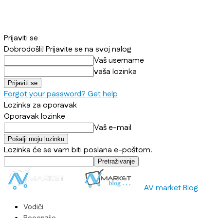
Prijaviti se
Dobrodošli! Prijavite se na svoj nalog
Vaš username
vaša lozinka
Forgot your password? Get help
Lozinka za oporavak
Oporavak lozinke
Vaš e-mail
Lozinka će se vam biti poslana e-poštom.
AV market Blog
Vodiči