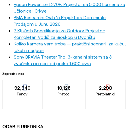
Epson PowerLite L270F: Projektor sa 5.000 Lumena za
Učionice i Crkve
PMA Research: Ovih 15 Projektora Dominiralo
Prodajom u Junu 2026
7 Ključnih Specifikacija za Outdoor Projektor:
Kompletan Vodič za Bioskop u Dvorištu
Koliko kamera vam treba — praktični scenariji za kuću,
lokal i magacin
Sony BRAVIA Theater Trio: 3-kanalni sistem sa 3
zvučnika po ceni od preko 1.600 evra
Zapratite nas
92,940
10,128
2,290
Fanovi
Pratioci
Pretplatnici
ODABIR UREDNIKA