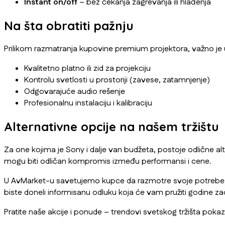
Instant on/off
– bez čekanja zagrevanja ili hlađenja
Na šta obratiti pažnju
Prilikom razmatranja kupovine premium projektora, važno je uz
Kvalitetno platno ili zid za projekciju
Kontrolu svetlosti u prostoriji (zavese, zatamnjenje)
Odgovarajuće audio rešenje
Profesionalnu instalaciju i kalibraciju
Alternativne opcije na našem tržištu
Za one kojima je Sony i dalje van budžeta, postoje odlične alt
mogu biti odličan kompromis između performansi i cene.
U AvMarket-u savetujemo kupce da razmotre svoje potrebe, ve
biste doneli informisanu odluku koja će vam pružiti godine za
Pratite naše akcije i ponude – trendovi svetskog tržišta pokazu