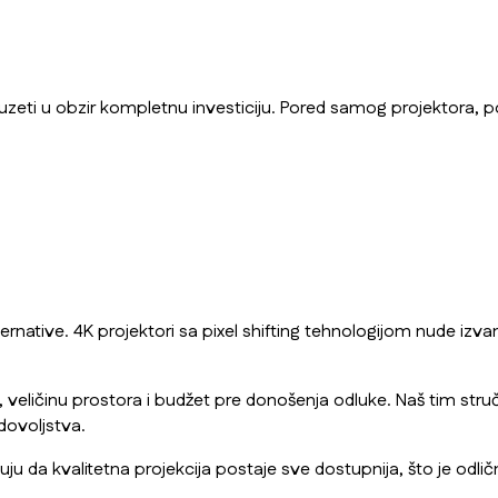
eti u obzir kompletnu investiciju. Pored samog projektora, pot
ernative. 4K projektori sa pixel shifting tehnologijom nude izva
ličinu prostora i budžet pre donošenja odluke. Naš tim struč
dovoljstva.
ju da kvalitetna projekcija postaje sve dostupnija, što je odlič