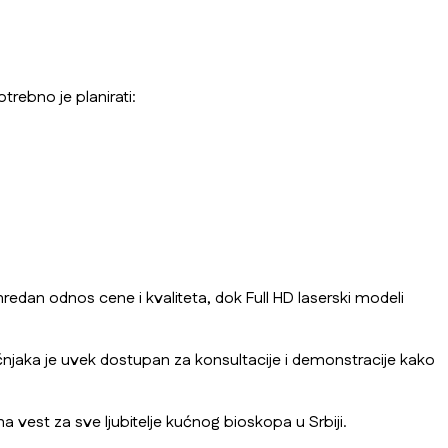
rebno je planirati:
nredan odnos cene i kvaliteta, dok Full HD laserski modeli
njaka je uvek dostupan za konsultacije i demonstracije kako
na vest za sve ljubitelje kućnog bioskopa u Srbiji.