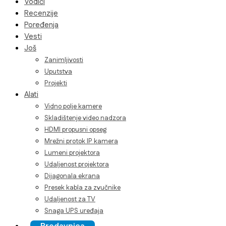
Vodiči
Recenzije
Poređenja
Vesti
Još
Zanimljivosti
Uputstva
Projekti
Alati
Vidno polje kamere
Skladištenje video nadzora
HDMI propusni opseg
Mrežni protok IP kamera
Lumeni projektora
Udaljenost projektora
Dijagonala ekrana
Presek kabla za zvučnike
Udaljenost za TV
Snaga UPS uređaja