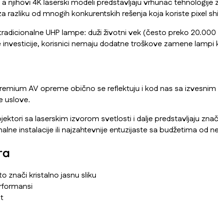
a njihovi 4K laserski modeli predstavljaju vrhunac tehnologije 
a razliku od mnogih konkurentskih rešenja koja koriste pixel shi
radicionalne UHP lampe: duži životni vek (često preko 20.000 sa
investicije, korisnici nemaju dodatne troškove zamene lampi k
ma premium AV opreme obično se reflektuju i kod nas sa izve
e uslove.
ektori sa laserskim izvorom svetlosti i dalje predstavljaju znača
onalne instalacije ili najzahtevnije entuzijaste sa budžetima od n
ra
to znači kristalno jasnu sliku
rformansi
t