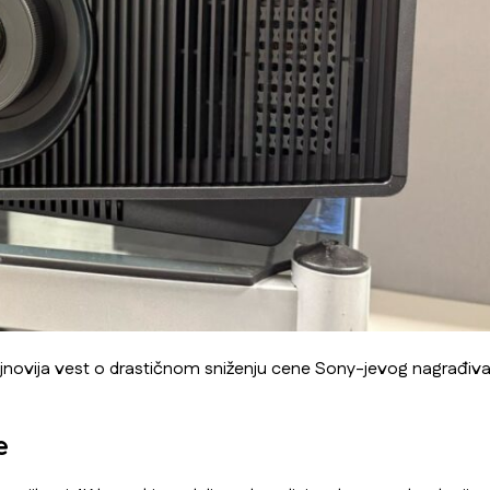
jnovija vest o drastičnom sniženju cene Sony-jevog nagrađivan
e