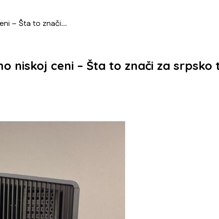
ni – Šta to znači...
 niskoj ceni – Šta to znači za srpsko t