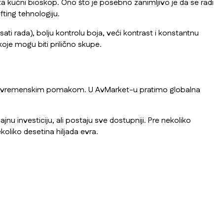
za kućni bioskop. Ono što je posebno zanimljivo je da se radi
fting tehnologiju.
ti rada), bolju kontrolu boja, veći kontrast i konstantnu
oje mogu biti prilično skupe.
snim vremenskim pomakom. U AvMarket-u pratimo globalna
jnu investiciju, ali postaju sve dostupniji. Pre nekoliko
ekoliko desetina hiljada evra.