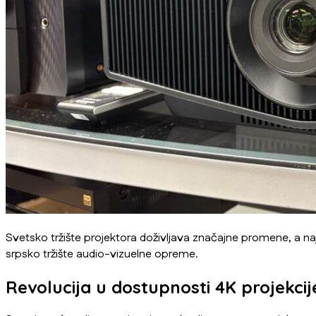
Svetsko tržište projektora doživljava značajne promene, a na
srpsko tržište audio-vizuelne opreme.
Revolucija u dostupnosti 4K projekcij