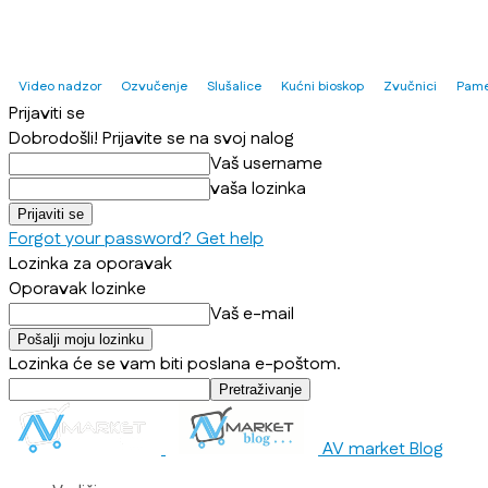
Video nadzor
Ozvučenje
Slušalice
Kućni bioskop
Zvučnici
Pame
Prijaviti se
Dobrodošli! Prijavite se na svoj nalog
Vaš username
vaša lozinka
Forgot your password? Get help
Lozinka za oporavak
Oporavak lozinke
Vaš e-mail
Lozinka će se vam biti poslana e-poštom.
AV market Blog