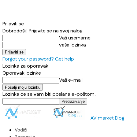
Prijaviti se
Dobrodošli! Prijavite se na svoj nalog
Vaš username
vaša lozinka
Forgot your password? Get help
Lozinka za oporavak
Oporavak lozinke
Vaš e-mail
Lozinka će se vam biti poslana e-poštom.
AV market Blog
Vodiči