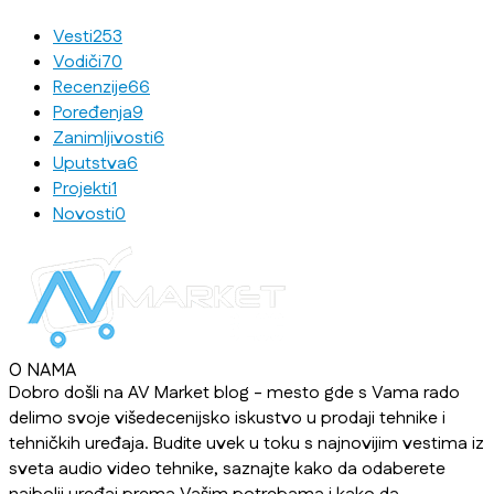
Vesti
253
Vodiči
70
Recenzije
66
Poređenja
9
Zanimljivosti
6
Uputstva
6
Projekti
1
Novosti
0
O NAMA
Dobro došli na AV Market blog - mesto gde s Vama rado
delimo svoje višedecenijsko iskustvo u prodaji tehnike i
tehničkih uređaja. Budite uvek u toku s najnovijim vestima iz
sveta audio video tehnike, saznajte kako da odaberete