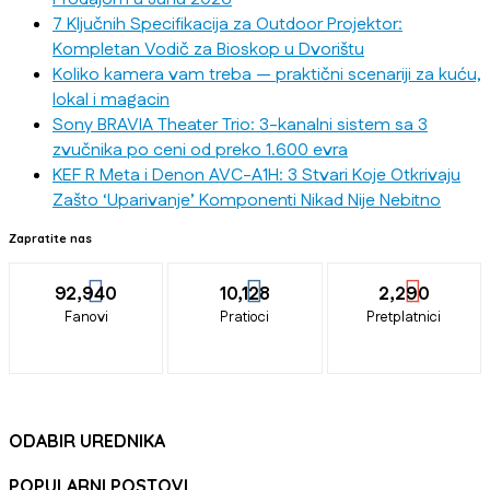
7 Ključnih Specifikacija za Outdoor Projektor:
Kompletan Vodič za Bioskop u Dvorištu
Koliko kamera vam treba — praktični scenariji za kuću,
lokal i magacin
Sony BRAVIA Theater Trio: 3-kanalni sistem sa 3
zvučnika po ceni od preko 1.600 evra
KEF R Meta i Denon AVC-A1H: 3 Stvari Koje Otkrivaju
Zašto ‘Uparivanje’ Komponenti Nikad Nije Nebitno
Zapratite nas
92,940
10,128
2,290
Fanovi
Pratioci
Pretplatnici
ODABIR UREDNIKA
POPULARNI POSTOVI