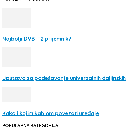
Najbolji DVB-T2 prijemnik?
Uputstvo za podešavanje univerzalnih daljinskih
Kako i kojim kablom povezati uređaje
POPULARNA KATEGORIJA