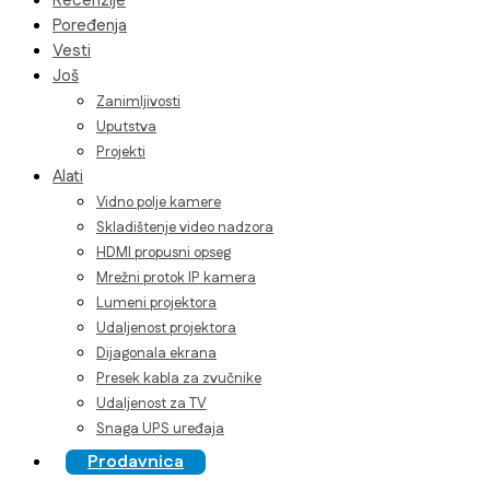
Recenzije
Poređenja
Vesti
Još
Zanimljivosti
Uputstva
Projekti
Alati
Vidno polje kamere
Skladištenje video nadzora
HDMI propusni opseg
Mrežni protok IP kamera
Lumeni projektora
Udaljenost projektora
Dijagonala ekrana
Presek kabla za zvučnike
Udaljenost za TV
Snaga UPS uređaja
Prodavnica