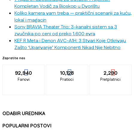
Kompletan Vodič za Bioskop u Dvorištu
Koliko kamera vam treba — praktični scenariji za kuću,
lokal i magacin
Sony BRAVIA Theater Trio: 3-kanalni sistem sa 3
zvučnika po ceni od preko 1.600 evra
KEF R Meta i Denon AVC-A1H: 3 Stvari Koje Otkrivaju
Zašto ‘Uparivanje’ Komponenti Nikad Nije Nebitno
Zapratite nas
92,940
10,128
2,290
Fanovi
Pratioci
Pretplatnici
ODABIR UREDNIKA
POPULARNI POSTOVI