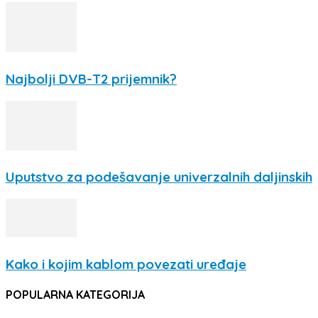
Najbolji DVB-T2 prijemnik?
Uputstvo za podešavanje univerzalnih daljinskih
Kako i kojim kablom povezati uređaje
POPULARNA KATEGORIJA