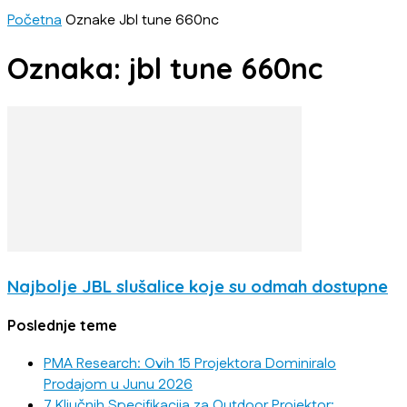
Početna
Oznake
Jbl tune 660nc
Oznaka: jbl tune 660nc
Najbolje JBL slušalice koje su odmah dostupne
Poslednje teme
PMA Research: Ovih 15 Projektora Dominiralo
Prodajom u Junu 2026
7 Ključnih Specifikacija za Outdoor Projektor: