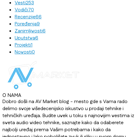
Vesti
253
Vodiči
70
Recenzije
66
Poređenja
9
Zanimljivosti
6
Uputstva
6
Projekti
1
Novosti
0
O NAMA
Dobro došli na AV Market blog - mesto gde s Vama rado
delimo svoje višedecenijsko iskustvo u prodaji tehnike i
tehničkih uređaja. Budite uvek u toku s najnovijim vestima iz
sveta audio video tehnike, saznajte kako da odaberete
najbolji uređaj prema Vašim potrebama i kako da
jednostavno i lako poboljšate zvuk ili sliku u svom domu,