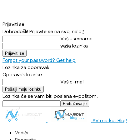
Prijaviti se
Dobrodošli! Prijavite se na svoj nalog
Vaš username
vaša lozinka
Forgot your password? Get help
Lozinka za oporavak
Oporavak lozinke
Vaš e-mail
Lozinka će se vam biti poslana e-poštom.
AV market Blog
Vodiči