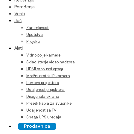
Recenzije
Poređenja
Vesti
Još
Zanimljivosti
Uputstva
Projekti
Alati
Vidno polje kamere
Skladištenje video nadzora
HDMI propusni opseg
Mrežni protok IP kamera
Lumeni projektora
Udaljenost projektora
Dijagonala ekrana
Presek kabla za zvučnike
Udaljenost za TV
Snaga UPS uređaja
Prodavnica