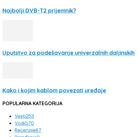
Najbolji DVB-T2 prijemnik?
Uputstvo za podešavanje univerzalnih daljinskih
Kako i kojim kablom povezati uređaje
POPULARNA KATEGORIJA
Vesti
253
Vodiči
70
Recenzije
67