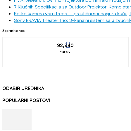
PMA Research: Ovih 15 Projektora Dominiralo Prodajom
7 Ključnih Specifikacija za Outdoor Projektor: Kompleta
Koliko kamera vam treba — praktični scenariji za kuću, 
Sony BRAVIA Theater Trio: 3-kanalni sistem sa 3 zvučni
Zapratite nas
92,940
Fanovi
ODABIR UREDNIKA
POPULARNI POSTOVI