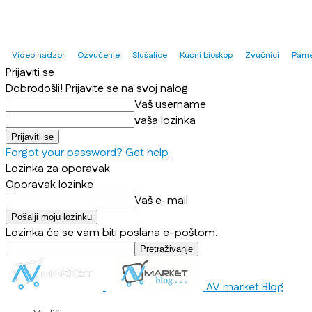
Video nadzor
Ozvučenje
Slušalice
Kućni bioskop
Zvučnici
Pame
Prijaviti se
Dobrodošli! Prijavite se na svoj nalog
Vaš username
vaša lozinka
Forgot your password? Get help
Lozinka za oporavak
Oporavak lozinke
Vaš e-mail
Lozinka će se vam biti poslana e-poštom.
AV market Blog