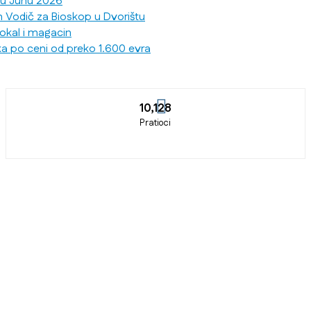
 u Junu 2026
n Vodič za Bioskop u Dvorištu
lokal i magacin
ka po ceni od preko 1.600 evra
10,128
Pratioci