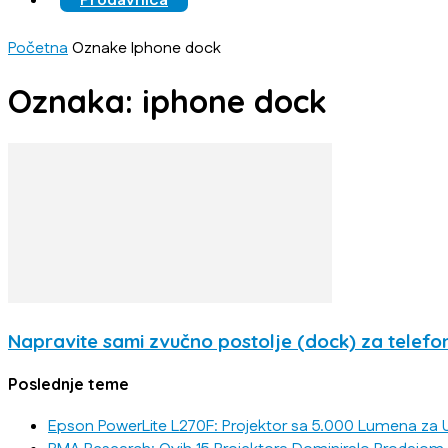
Prodavnica
Početna
Oznake
Iphone dock
Oznaka: iphone dock
Napravite sami zvučno postolje (dock) za telefo
Poslednje teme
Epson PowerLite L270F: Projektor sa 5.000 Lumena za U