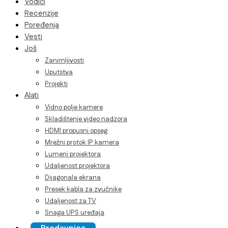
Vodiči
Recenzije
Poređenja
Vesti
Još
Zanimljivosti
Uputstva
Projekti
Alati
Vidno polje kamere
Skladištenje video nadzora
HDMI propusni opseg
Mrežni protok IP kamera
Lumeni projektora
Udaljenost projektora
Dijagonala ekrana
Presek kabla za zvučnike
Udaljenost za TV
Snaga UPS uređaja