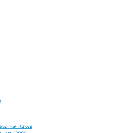
n
čionice i Crkve