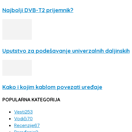
Najbolji DVB-T2 prijemnik?
Uputstvo za podešavanje univerzalnih daljinskih
Kako i kojim kablom povezati uređaje
POPULARNA KATEGORIJA
Vesti
253
Vodiči
70
Recenzije
67