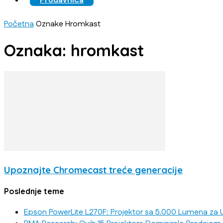
Prodavnica
Početna
Oznake
Hromkast
Oznaka: hromkast
Upoznajte Chromecast treće generacije
Poslednje teme
Epson PowerLite L270F: Projektor sa 5.000 Lumena za U