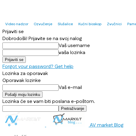
Video nadzor
Ozvučenje
Slušalice
Kućni bioskop
Zvučnici
Pame
Prijaviti se
Dobrodošli! Prijavite se na svoj nalog
Vaš username
vaša lozinka
Forgot your password? Get help
Lozinka za oporavak
Oporavak lozinke
Vaš e-mail
Lozinka će se vam biti poslana e-poštom.
AV market Blog