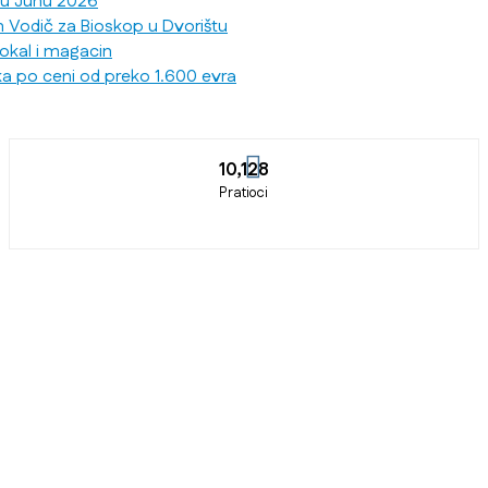
 u Junu 2026
n Vodič za Bioskop u Dvorištu
lokal i magacin
ka po ceni od preko 1.600 evra
10,128
Pratioci