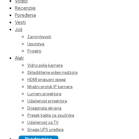
Vodiči
Recenzije
Poređenja
Vesti
Još
Zanimljivosti
Uputstva
Projekti
Alati
Vidno polje kamere
Skladištenje video nadzora
HDMI propusni opseg
Mrežni protok IP kamera
Lumeni projektora
Udaljenost projektora
Dijagonala ekrana
Presek kabla za zvučnike
Udaljenost za TV
Snaga UPS uređaja