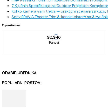
PMA Research: Ovih 15 Projektora Dominiralo Prodajom
7 Ključnih Specifikacija za Outdoor Projektor: Kompleta
Koliko kamera vam treba — praktični scenariji za kuću, 
Sony BRAVIA Theater Trio: 3-kanalni sistem sa 3 zvučni
Zapratite nas
92,940
Fanovi
ODABIR UREDNIKA
POPULARNI POSTOVI