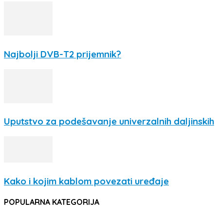
Najbolji DVB-T2 prijemnik?
Uputstvo za podešavanje univerzalnih daljinskih
Kako i kojim kablom povezati uređaje
POPULARNA KATEGORIJA