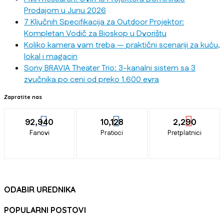
Prodajom u Junu 2026
7 Ključnih Specifikacija za Outdoor Projektor:
Kompletan Vodič za Bioskop u Dvorištu
Koliko kamera vam treba — praktični scenariji za kuću,
lokal i magacin
Sony BRAVIA Theater Trio: 3-kanalni sistem sa 3
zvučnika po ceni od preko 1.600 evra
Zapratite nas
92,940
10,128
2,290
Fanovi
Pratioci
Pretplatnici
ODABIR UREDNIKA
POPULARNI POSTOVI