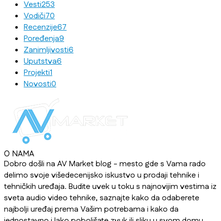
Vesti
253
Vodiči
70
Recenzije
67
Poređenja
9
Zanimljivosti
6
Uputstva
6
Projekti
1
Novosti
0
O NAMA
Dobro došli na AV Market blog - mesto gde s Vama rado
delimo svoje višedecenijsko iskustvo u prodaji tehnike i
tehničkih uređaja. Budite uvek u toku s najnovijim vestima iz
sveta audio video tehnike, saznajte kako da odaberete
najbolji uređaj prema Vašim potrebama i kako da
jednostavno i lako poboljšate zvuk ili sliku u svom domu,