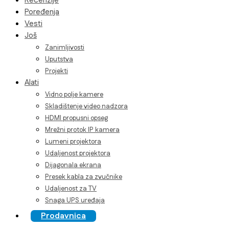
Recenzije
Poređenja
Vesti
Još
Zanimljivosti
Uputstva
Projekti
Alati
Vidno polje kamere
Skladištenje video nadzora
HDMI propusni opseg
Mrežni protok IP kamera
Lumeni projektora
Udaljenost projektora
Dijagonala ekrana
Presek kabla za zvučnike
Udaljenost za TV
Snaga UPS uređaja
Prodavnica