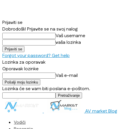
Prijaviti se
Dobrodošli! Prijavite se na svoj nalog
Vaš username
vaša lozinka
Forgot your password? Get help
Lozinka za oporavak
Oporavak lozinke
Vaš e-mail
Lozinka će se vam biti poslana e-poštom.
AV market Blog
Vodiči