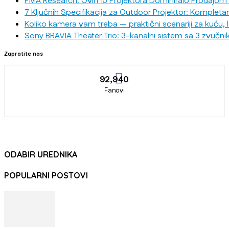
PMA Research: Ovih 15 Projektora Dominiralo Prodajom
7 Ključnih Specifikacija za Outdoor Projektor: Kompleta
Koliko kamera vam treba — praktični scenariji za kuću, 
Sony BRAVIA Theater Trio: 3-kanalni sistem sa 3 zvučni
Zapratite nas
92,940
Fanovi
ODABIR UREDNIKA
POPULARNI POSTOVI