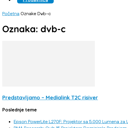
Prodavnica
Početna
Oznake
Dvb-c
Oznaka: dvb-c
Predstavljamo – Medialink T2C risiver
Poslednje teme
Epson PowerLite L270F: Projektor sa 5.000 Lumena za U