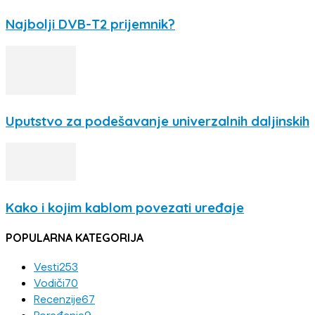
Najbolji DVB-T2 prijemnik?
Uputstvo za podešavanje univerzalnih daljinskih
Kako i kojim kablom povezati uređaje
POPULARNA KATEGORIJA
Vesti
253
Vodiči
70
Recenzije
67