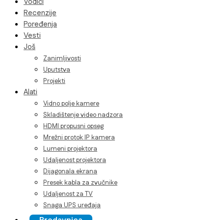
Vodiči
Recenzije
Poređenja
Vesti
Još
Zanimljivosti
Uputstva
Projekti
Alati
Vidno polje kamere
Skladištenje video nadzora
HDMI propusni opseg
Mrežni protok IP kamera
Lumeni projektora
Udaljenost projektora
Dijagonala ekrana
Presek kabla za zvučnike
Udaljenost za TV
Snaga UPS uređaja