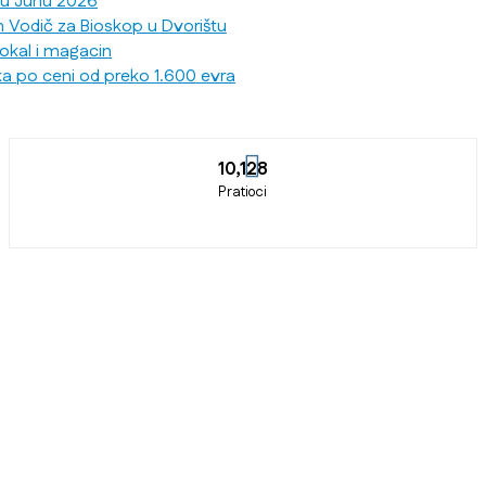
 u Junu 2026
n Vodič za Bioskop u Dvorištu
lokal i magacin
ka po ceni od preko 1.600 evra
10,128
Pratioci