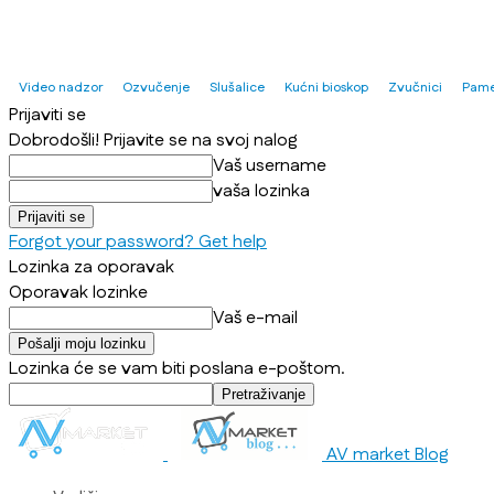
Video nadzor
Ozvučenje
Slušalice
Kućni bioskop
Zvučnici
Pame
Prijaviti se
Dobrodošli! Prijavite se na svoj nalog
Vaš username
vaša lozinka
Forgot your password? Get help
Lozinka za oporavak
Oporavak lozinke
Vaš e-mail
Lozinka će se vam biti poslana e-poštom.
AV market Blog