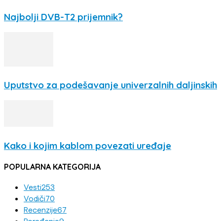
Najbolji DVB-T2 prijemnik?
Uputstvo za podešavanje univerzalnih daljinskih
Kako i kojim kablom povezati uređaje
POPULARNA KATEGORIJA
Vesti
253
Vodiči
70
Recenzije
67