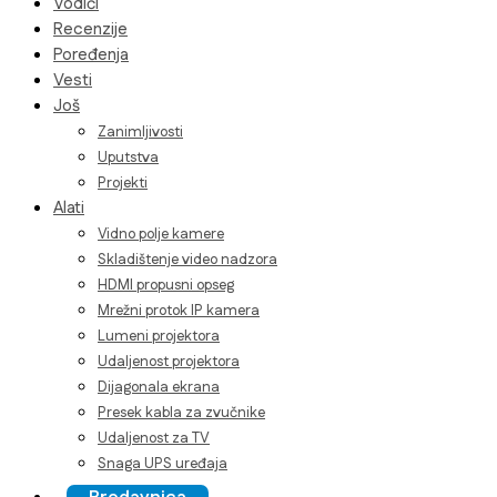
Vodiči
Recenzije
Poređenja
Vesti
Još
Zanimljivosti
Uputstva
Projekti
Alati
Vidno polje kamere
Skladištenje video nadzora
HDMI propusni opseg
Mrežni protok IP kamera
Lumeni projektora
Udaljenost projektora
Dijagonala ekrana
Presek kabla za zvučnike
Udaljenost za TV
Snaga UPS uređaja