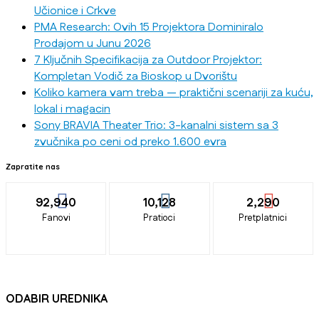
Učionice i Crkve
PMA Research: Ovih 15 Projektora Dominiralo
Prodajom u Junu 2026
7 Ključnih Specifikacija za Outdoor Projektor:
Kompletan Vodič za Bioskop u Dvorištu
Koliko kamera vam treba — praktični scenariji za kuću,
lokal i magacin
Sony BRAVIA Theater Trio: 3-kanalni sistem sa 3
zvučnika po ceni od preko 1.600 evra
Zapratite nas
92,940
10,128
2,290
Fanovi
Pratioci
Pretplatnici
ODABIR UREDNIKA