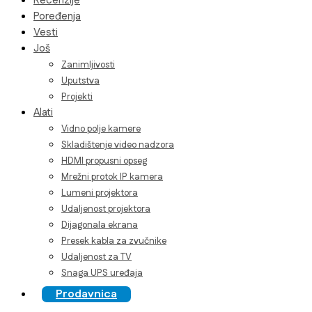
Recenzije
Poređenja
Vesti
Još
Zanimljivosti
Uputstva
Projekti
Alati
Vidno polje kamere
Skladištenje video nadzora
HDMI propusni opseg
Mrežni protok IP kamera
Lumeni projektora
Udaljenost projektora
Dijagonala ekrana
Presek kabla za zvučnike
Udaljenost za TV
Snaga UPS uređaja
Prodavnica