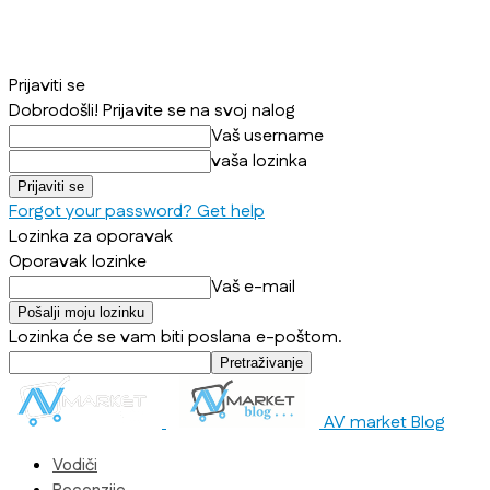
Prijaviti se
Dobrodošli! Prijavite se na svoj nalog
Vaš username
vaša lozinka
Forgot your password? Get help
Lozinka za oporavak
Oporavak lozinke
Vaš e-mail
Lozinka će se vam biti poslana e-poštom.
AV market Blog
Vodiči