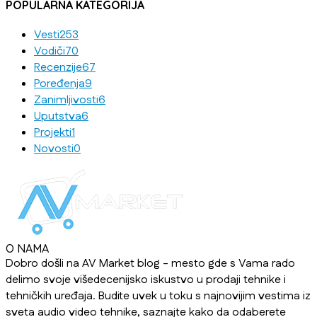
POPULARNA KATEGORIJA
Vesti
253
Vodiči
70
Recenzije
67
Poređenja
9
Zanimljivosti
6
Uputstva
6
Projekti
1
Novosti
0
O NAMA
Dobro došli na AV Market blog - mesto gde s Vama rado
delimo svoje višedecenijsko iskustvo u prodaji tehnike i
tehničkih uređaja. Budite uvek u toku s najnovijim vestima iz
sveta audio video tehnike, saznajte kako da odaberete