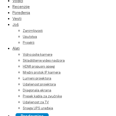
Vodiči
Recenzije
Poređenja
Vesti
Još
Zanimljivosti
Uputstva
Projekti
Alati
Vidno polje kamere
Skladištenje video nadzora
HDMI propusni opseg
Mrežni protok IP kamera
Lumeni projektora
Udaljenost projektora
Dijagonala ekrana
Presek kabla za zvučnike
Udaljenost za TV
Snaga UPS uređaja