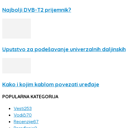
Najbolji DVB-T2 prijemnik?
Uputstvo za podešavanje univerzalnih daljinskih
Kako i kojim kablom povezati uređaje
POPULARNA KATEGORIJA
Vesti
253
Vodiči
70
Recenzije
67