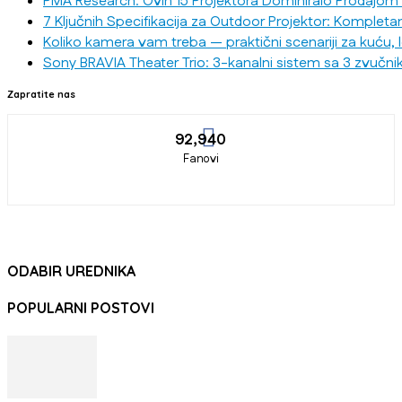
PMA Research: Ovih 15 Projektora Dominiralo Prodajom
7 Ključnih Specifikacija za Outdoor Projektor: Kompleta
Koliko kamera vam treba — praktični scenariji za kuću, 
Sony BRAVIA Theater Trio: 3-kanalni sistem sa 3 zvučni
Zapratite nas
92,940
Fanovi
ODABIR UREDNIKA
POPULARNI POSTOVI