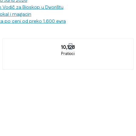
 u Junu 2026
n Vodič za Bioskop u Dvorištu
lokal i magacin
ka po ceni od preko 1.600 evra
10,128
Pratioci