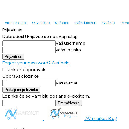
Video nadzor
Ozvučenje
Slušalice
Kućni bioskop
Zvučnici
Pame
Prijaviti se
Dobrodošli! Prijavite se na svoj nalog
Vaš username
vaša lozinka
Forgot your password? Get help
Lozinka za oporavak
Oporavak lozinke
Vaš e-mail
Lozinka će se vam biti poslana e-poštom.
AV market Blog